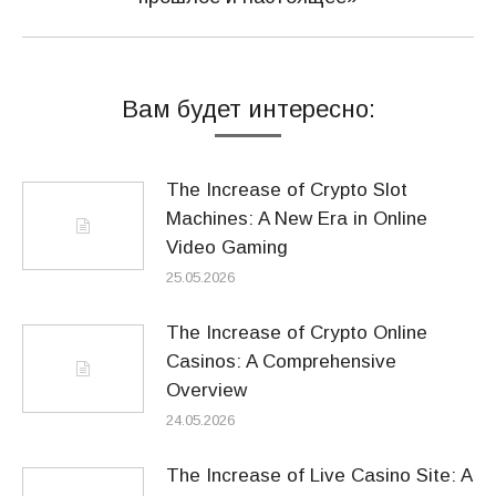
запись:
Вам будет интересно:
The Increase of Crypto Slot
Machines: A New Era in Online
Video Gaming
25.05.2026
The Increase of Crypto Online
Casinos: A Comprehensive
Overview
24.05.2026
The Increase of Live Casino Site: A