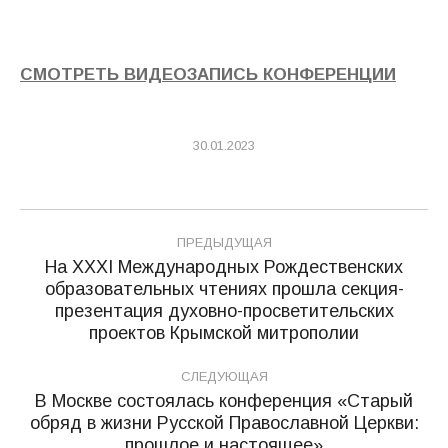
СМОТРЕТЬ ВИДЕОЗАПИСЬ КОНФЕРЕНЦИИ
30.01.2023
Навигация
ПРЕДЫДУЩАЯ
по
На XХXI Международных Рождественских
образовательных чтениях прошла секция-
записям
Предыдущая
презентация духовно-просветительских
запись:
проектов Крымской митрополии
СЛЕДУЮЩАЯ
В Москве состоялась конференция «Старый
обряд в жизни Русской Православной Церкви:
Следующая
прошлое и настоящее»