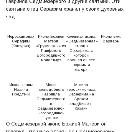
Гавриила Седмиезерного и другие святыни. Эти
святыни отец Серафим хранил у своих духовных
чад.
Иеросхимонах
Икона Божией
Келейная икона
Икона вмч.
Серафим
Матери
«Седмиезерная»
Варвары
(Кошурин)
«Грузинская» из
старца
Раифского
Серафима с
Богородицкого
которой
монастыря
прошел он все
тюрьмы и
лагеря
Икона главы
Мощи
Могила
Иоанна
преподобного
иеросхимонаха
Предтечи
Гавриила
Серафима на
Седмиезерного
Арском
в
кладбище г.
Седмиезерной
Казани
Богородичной
пустыни
О Седмиезерной иконе Божией Матери он
говорил, что надо отдать ее Седмиезерному