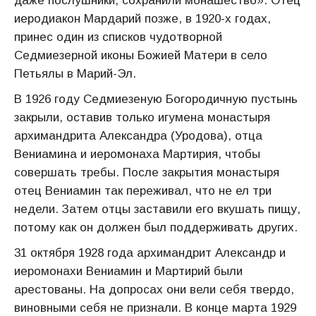
даже послушники, сохранили монашество». Отец
иеродиакон Мардарий позже, в 1920-х годах,
принес один из списков чудотворной
Седмиезерной иконы Божией Матери в село
Петьялы в Марий-Эл.
В 1926 году Седмиезеную Богородичную пустынь
закрыли, оставив только игумена монастыря
архимандрита Александра (Уродова), отца
Вениамина и иеромонаха Мартирия, чтобы
совершать требы. После закрытия монастыря
отец Вениамин так переживал, что не ел три
недели. Затем отцы заставили его вкушать пищу,
потому как он должен был поддерживать других.
31 октября 1928 года архимандрит Александр и
иеромонахи Вениамин и Мартирий были
арестованы. На допросах они вели себя твердо,
виновными себя не признали. В конце марта 1929