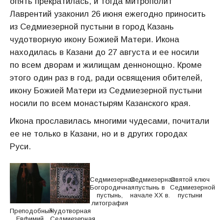
опять прекратилась, и тогда митрополит
Лаврентий узаконил 26 июня ежегодно приносить
из Седмиезерной пустыни в город Казань
чудотворную икону Божией Матери. Икона
находилась в Казани до 27 августа и ее носили
по всем дворам и жилищам деннонощно. Кроме
этого один раз в год, ради освящения обителей,
икону Божией Матери из Седмиезерной пустыни
носили по всем монастырям Казанского края.
Икона прославилась многими чудесами, почитали
ее не только в Казани, но и в других городах
Руси.
Седмиезерная
Седмиезерная
Святой ключ
Богородичная
пустынь в
Седмиезерной
пустынь,
начале ХХ в.
пустыни
литография
Преподобный
Чудотворная
Евфимий
Седмиезерная