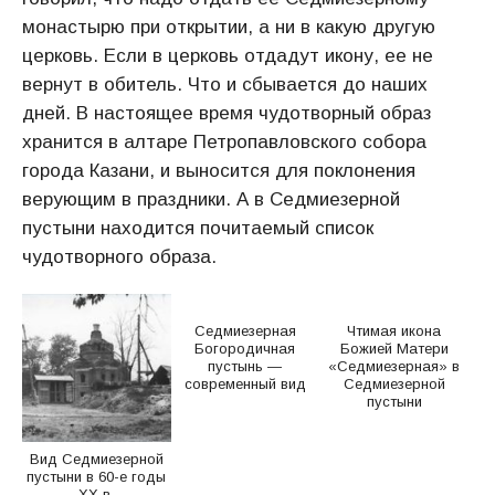
монастырю при открытии, а ни в какую другую
церковь. Если в церковь отдадут икону, ее не
вернут в обитель. Что и сбывается до наших
дней. В настоящее время чудотворный образ
хранится в алтаре Петропавловского собора
города Казани, и выносится для поклонения
верующим в праздники. А в Седмиезерной
пустыни находится почитаемый список
чудотворного образа.
Седмиезерная
Чтимая икона
Богородичная
Божией Матери
пустынь —
«Седмиезерная» в
современный вид
Седмиезерной
пустыни
Вид Седмиезерной
пустыни в 60-е годы
ХХ в.