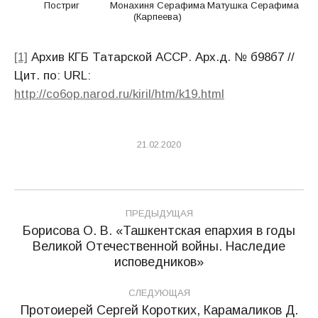
Постриг
Монахиня Серафима
Матушка Серафима
(Карпеева)
[1]
Архив КГБ Татарской АССР. Арх.д. № б98б7 //
Цит. по: URL:
http://co6op.narod.ru/kiril/htm/k19.html
21.02.2020
Навигация
ПРЕДЫДУЩАЯ
по
Борисова О. В. «Ташкентская епархия в годы
Великой Отечественной войны. Наследие
Предыдущая
записям
исповедников»
запись:
СЛЕДУЮЩАЯ
Протоиерей Сергей Коротких, Карамаликов Д.