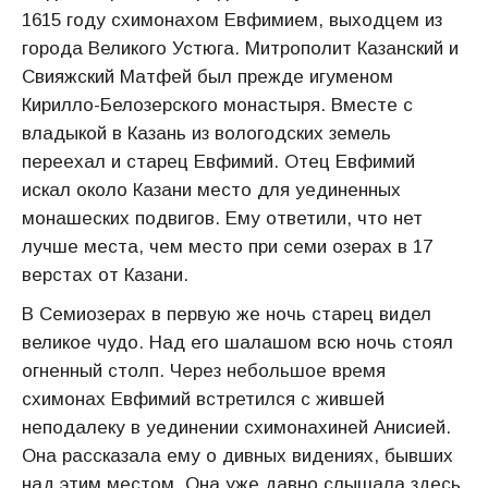
1615 году схимонахом Евфимием, выходцем из
города Великого Устюга. Митрополит Казанский и
Свияжский Матфей был прежде игуменом
Кирилло-Белозерского монастыря. Вместе с
владыкой в Казань из вологодских земель
переехал и старец Евфимий. Отец Евфимий
искал около Казани место для уединенных
монашеских подвигов. Ему ответили, что нет
лучше места, чем место при семи озерах в 17
верстах от Казани.
В Семиозерах в первую же ночь старец видел
великое чудо. Над его шалашом всю ночь стоял
огненный столп. Через небольшое время
схимонах Евфимий встретился с жившей
неподалеку в уединении схимонахиней Анисией.
Она рассказала ему о дивных видениях, бывших
над этим местом. Она уже давно слышала здесь