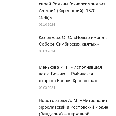
своей Родины (схиархимандрит
Алексий (Киреевский), 1870–
1945)»
02.10.2024
Калёнкова О. С. «Новые имена в
Соборе Симбирских святых»
08.03.2024
Менькова И. Г. «Исполнившая
волю Божию… Рыбинскся
старица Ксения Красавина»
08.03.2024
Новоторцева А. М. «Митрополит
Ярославский и Ростовский Иоанн
(Вендланд) – церковной