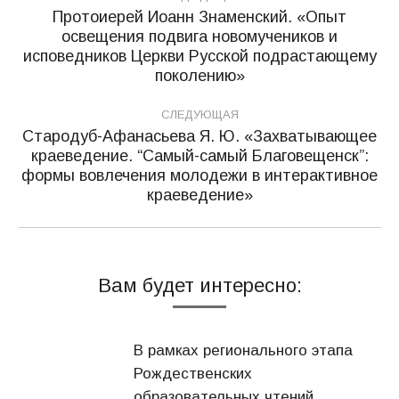
по
Протоиерей Иоанн Знаменский. «Опыт
освещения подвига новомучеников и
записям
Предыдущая
исповедников Церкви Русской подрастающему
запись:
поколению»
СЛЕДУЮЩАЯ
Стародуб-Афанасьева Я. Ю. «Захватывающее
краеведение. “Самый-самый Благовещенск”:
Следующая
формы вовлечения молодежи в интерактивное
запись:
краеведение»
Вам будет интересно:
В рамках регионального этапа
Рождественских
образовательных чтений