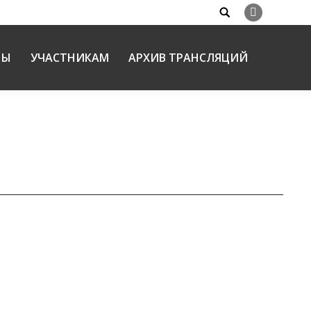
Search:
Вконтакте
НЫ
УЧАСТНИКАМ
АРХИВ ТРАНСЛЯЦИЙ
и Русской подрастающему поколению»
вятителя Николая Чудотворца г. Кисловодска,