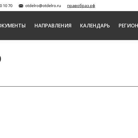
0 10 70
otdelro@otdelro.ru
правобраз.рф
ОКУМЕНТЫ
НАПРАВЛЕНИЯ
КАЛЕНДАРЬ
РЕГИО
9
ения подвига новомучеников и исповедников Церкв
ты)
Автор:
Балашова Елена
23.04.2019
словодского церковного округа, настоятель собора с