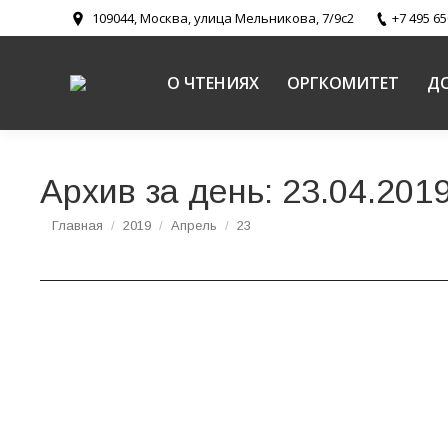
109044, Москва, улица Мельникова, 7/9с2
+7 495 65
О ЧТЕНИЯХ
ОРГКОМИТЕТ
Д
Архив за день:
23.04.201
Вы здесь:
Главная
2019
Апрель
23
Протоиерей Иоанн Знаменский. «Опыт освещ
Пути промысла Божия и святоотеческое наследие (докумен
Протоиерей Иоанн Знаменский, благочинный Ки