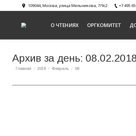
109044, Москва, улица Мельникова, 7/9с2
+7 495 65
О ЧТЕНИЯХ
ОРГКОМИТЕТ
Д
Архив за день:
08.02.201
Вы здесь:
Главная
2018
Февраль
08
Конференция «Православная педагогика в к
Спасителя
Новости
,
Религиозное образование и катехизация в Русско