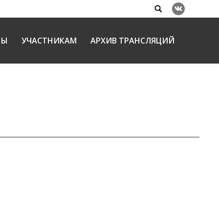
Search:
Вконтакте
НЫ
УЧАСТНИКАМ
АРХИВ ТРАНСЛЯЦИЙ
разования» состоялась в Храме Христа