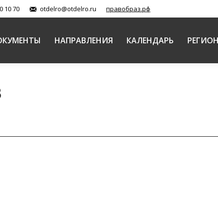
0 10 70
otdelro@otdelro.ru
правобраз.рф
ОКУМЕНТЫ
НАПРАВЛЕНИЯ
КАЛЕНДАРЬ
РЕГИО
8
онтексте христианско-антропологической модели об
й Православной Церкви
Автор:
Балашова Елена
08.02.2018