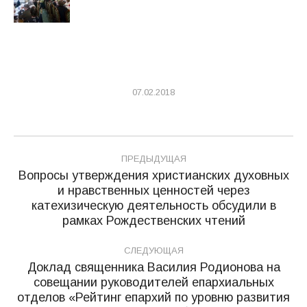
07.02.2018
Навигация
ПРЕДЫДУЩАЯ
по
Вопросы утверждения христианских духовных
и нравственных ценностей через
записям
Предыдущая
катехизическую деятельность обсудили в
запись:
рамках Рождественских чтений
СЛЕДУЮЩАЯ
Доклад священника Василия Родионова на
совещании руководителей епархиальных
Следующая
отделов «Рейтинг епархий по уровню развития