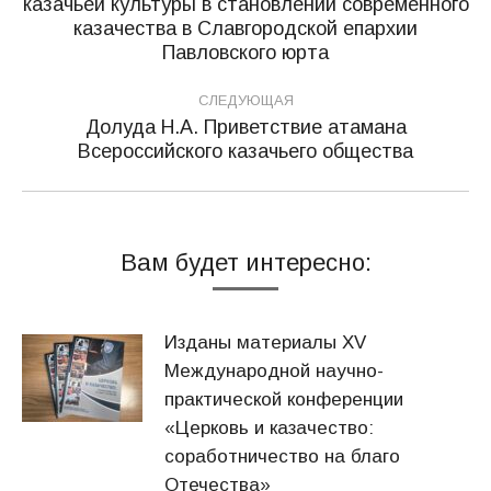
казачьей культуры в становлении современного
записям
Предыдущая
казачества в Славгородской епархии
запись:
Павловского юрта
СЛЕДУЮЩАЯ
Долуда Н.А. Приветствие атамана
Следующая
Всероссийского казачьего общества
запись:
Вам будет интересно:
Изданы материалы XV
Международной научно-
практической конференции
«Церковь и казачество:
соработничество на благо
Отечества»