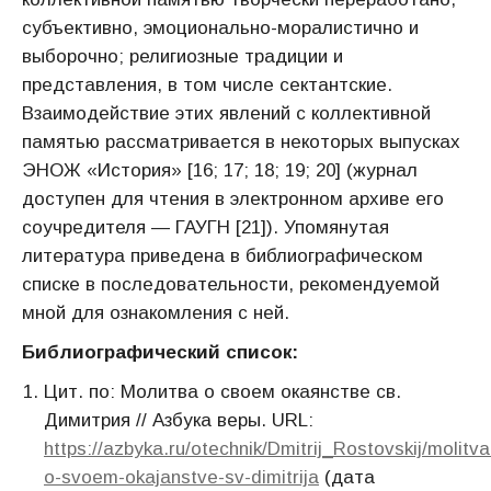
субъективно, эмоционально-моралистично и
выборочно; религиозные традиции и
представления, в том числе сектантские.
Взаимодействие этих явлений с коллективной
памятью рассматривается в некоторых выпусках
ЭНОЖ «История» [16; 17; 18; 19; 20] (журнал
доступен для чтения в электронном архиве его
соучредителя — ГАУГН [21]). Упомянутая
литература приведена в библиографическом
списке в последовательности, рекомендуемой
мной для ознакомления с ней.
Библиографический список:
Цит. по: Молитва о своем окаянстве св.
Димитрия // Азбука веры. URL:
https://azbyka.ru/otechnik/Dmitrij_Rostovskij/molitva
o-svoem-okajanstve-sv-dimitrija
(дата