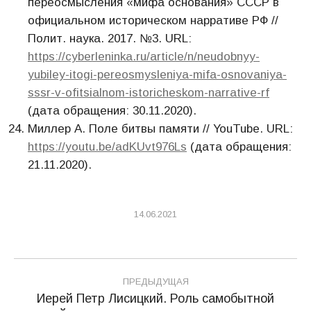
переосмысления «мифа основания» СССР в
официальном историческом нарративе РФ //
Полит. наука. 2017. №3. URL:
https://cyberleninka.ru/article/n/neudobnyy-
yubiley-itogi-pereosmysleniya-mifa-osnovaniya-
sssr-v-ofitsialnom-istoricheskom-narrative-rf
(дата обращения: 30.11.2020).
Миллер А. Поле битвы памяти // YouTube. URL:
https://youtu.be/adKUvt976Ls
(дата обращения:
21.11.2020).
14.06.2021
Навигация
ПРЕДЫДУЩАЯ
по
Иерей Петр Лисицкий. Роль самобытной