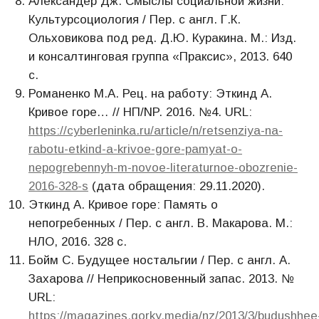
Александер Дж. Смыслы социальной жизни:
Культурсоциология / Пер. с англ. Г.К.
Ольховикова под ред. Д.Ю. Куракина. М.: Изд.
и консалтинговая группа «Праксис», 2013. 640
с.
Романенко М.А. Рец. на работу: Эткинд А.
Кривое горе… // НП/NP. 2016. №4. URL:
https://cyberleninka.ru/article/n/retsenziya-na-
rabotu-etkind-a-krivoe-gore-pamyat-o-
nepogrebennyh-m-novoe-literaturnoe-obozrenie-
2016-328-s
(дата обращения: 29.11.2020).
Эткинд А. Кривое горе: Память о
непогребенных / Пер. с англ. В. Макарова. М.:
НЛО, 2016. 328 с.
Бойм С. Будущее ностальгии / Пер. с англ. А.
Захарова // Неприкосновенный запас. 2013. №
URL:
https://magazines.gorky.media/nz/2013/3/budushhee