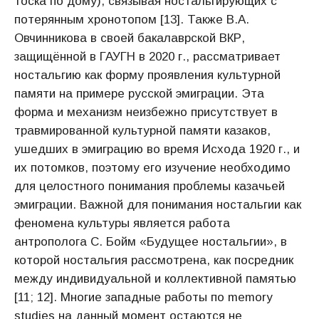
тоска по дому), связывая ностальгирующих с
потерянным хронотопом [13]. Также В.А.
Овчинникова в своей бакалаврской ВКР,
защищённой в ГАУГН в 2020 г., рассматривает
ностальгию как форму проявления культурной
памяти на примере русской эмиграции. Эта
форма и механизм неизбежно присутствует в
травмированной культурной памяти казаков,
ушедших в эмиграцию во время Исхода 1920 г., и
их потомков, поэтому его изучение необходимо
для целостного понимания проблемы казачьей
эмиграции. Важной для понимания ностальгии как
феномена культуры является работа
антрополога С. Бойм «Будущее ностальгии», в
которой ностальгия рассмотрена, как посредник
между индивидуальной и коллективной памятью
[11; 12]. Многие западные работы по memory
studies на данный момент остаются не