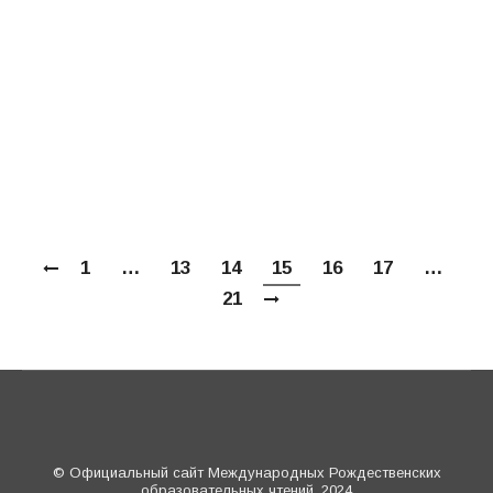
могут быть использованы при работе с
церковнославянскими текстами. Секция
проходила в форме мастер-класса, в ходе
которого аудитории была представлена
пилотная версия портала
«Церковнославянский язык сегодня». В…
1
…
13
14
15
16
17
…
21
© Официальный сайт Международных Рождественских
образовательных чтений, 2024