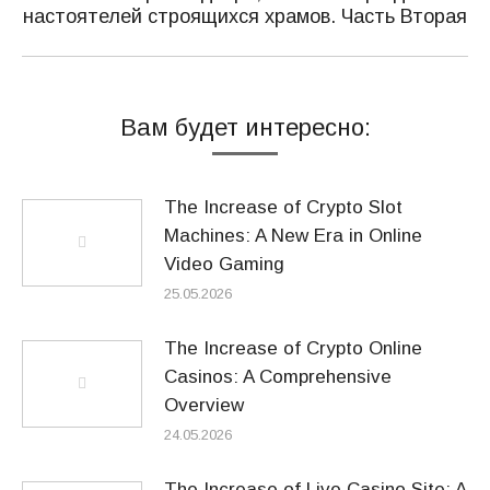
запись:
настоятелей строящихся храмов. Часть Вторая
Вам будет интересно:
The Increase of Crypto Slot
Machines: A New Era in Online
Video Gaming
25.05.2026
The Increase of Crypto Online
Casinos: A Comprehensive
Overview
24.05.2026
The Increase of Live Casino Site: A