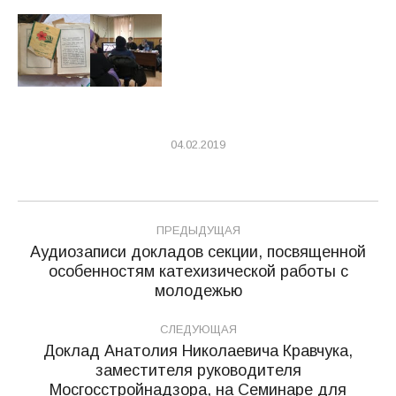
04.02.2019
Навигация
ПРЕДЫДУЩАЯ
по
Аудиозаписи докладов секции, посвященной
особенностям катехизической работы с
Предыдущая
записям
молодежью
запись:
СЛЕДУЮЩАЯ
Доклад Анатолия Николаевича Кравчука,
заместителя руководителя
Следующая
Мосгосстройнадзора, на Семинаре для