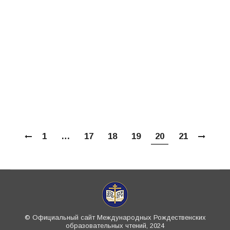
платили налог на землю и имели наделы
больше, чем крестьяне. Это не
соответствовало действительности, так
как казаки несли военную службу, покупая
за свой счет коня и обмундирование. В
Декрете о земле новая власть указала, что
земли…
1
…
17
18
19
20
21
© Официальный сайт Международных Рождественских
образовательных чтений, 2024