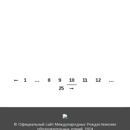
учителя» 2017 года, номинация «Лучшая
методическая разработка по предметам:
Основы религиозных культур и светской
этики (ОРКСЭ), Основы духовно-
нравственной культуры народов России
(ОДНКНР)» СМОТРЕТЬ ПРЕЗЕНТАЦИЮ.
СМОТРЕТЬ ВИДЕО.…
1
…
8
9
10
11
12
…
25
© Официальный сайт Международных Рождественских
образовательных чтений, 2024