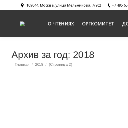
109044, Москва, улица Мельникова, 7/9с2
+7 495 65
О ЧТЕНИЯХ
ОРГКОМИТЕТ
Д
Архив за год:
2018
Вы здесь:
Главная
2018
(Страница 2)
Программа направления
Древние монашеские традиции в условиях современности
НАПРАВЛЕНИЕ XIV: «Древние монашеские тра
Председатель Синодального отдела по монаст