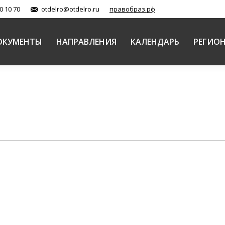
0 10 70
otdelro@otdelro.ru
правобраз.рф
ОКУМЕНТЫ
НАПРАВЛЕНИЯ
КАЛЕНДАРЬ
РЕГИО
Автор:
СОММ
29.11.2018
диции в условиях современности» Председатель: Ар
ырям и монашеству, наместник Свято-Троицкой Серги