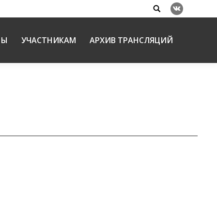
Search:
Вконтакте
НЫ
УЧАСТНИКАМ
АРХИВ ТРАНСЛЯЦИЙ
хиепископ Сергиево-Посадский ФЕОГНОСТ,
евой Лавры Ответственный секретарь: