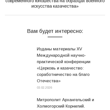
современного юношества на образцах военного
Следующая
искусства казачества»
запись:
Вам будет интересно:
Изданы материалы XV
Международной научно-
практической конференции
«Церковь и казачество:
соработничество на благо
Отечества»
03.02.2026
Митрополит Архангельский и
Холмогорский Корнилий.