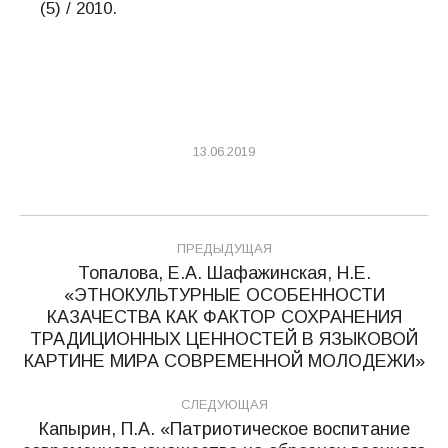
(5) / 2010.
13.06.2019
Навигация
ПРЕДЫДУЩАЯ
по
Топалова, Е.А. Шафажинская, Н.Е.
«ЭТНОКУЛЬТУРНЫЕ ОСОБЕННОСТИ
записям
КАЗАЧЕСТВА КАК ФАКТОР СОХРАНЕНИЯ
Предыдущая
ТРАДИЦИОННЫХ ЦЕННОСТЕЙ В ЯЗЫКОВОЙ
запись:
КАРТИНЕ МИРА СОВРЕМЕННОЙ МОЛОДЕЖИ»
СЛЕДУЮЩАЯ
Капырин, П.А. «Патриотическое воспитание