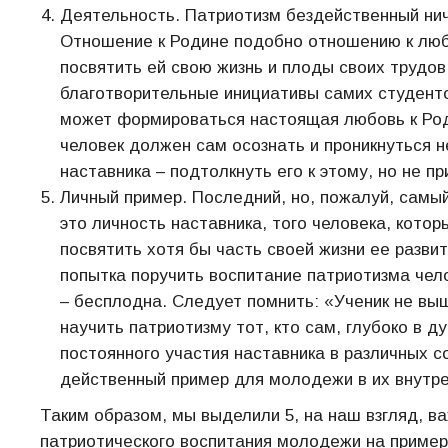
Деятельность. Патриотизм бездейственный нич
Отношение к Родине подобно отношению к люб
посвятить ей свою жизнь и плоды своих трудов
благотворительные инициативы самих студенто
может формироваться настоящая любовь к Род
человек должен сам осознать и проникнуться 
наставника – подтолкнуть его к этому, но не п
Личный пример. Последний, но, пожалуй, самы
это личность наставника, того человека, кото
посвятить хотя бы часть своей жизни ее развит
попытка поручить воспитание патриотизма че
– бесплодна. Следует помнить: «Ученик не выш
научить патриотизму тот, кто сам, глубоко в 
постоянного участия наставника в различных с
действенный пример для молодежи в их внутре
Таким образом, мы выделили 5, на наш взгляд, 
патриотического воспитания молодежи на пример