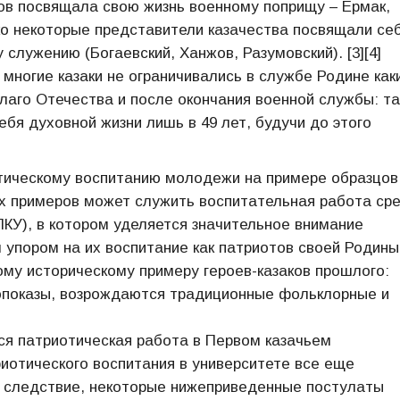
ков посвящала свою жизнь военному поприщу – Ермак,
ко некоторые представители казачества посвящали себ
служению (Богаевский, Ханжов, Разумовский). [3][4]
 многие казаки не ограничивались в службе Родине как
аго Отечества и после окончания военной службы: та
ебя духовной жизни лишь в 49 лет, будучи до этого
отическому воспитанию молодежи на примере образцов
ых примеров может служить воспитательная работа ср
ПКУ), в котором уделяется значительное внимание
упором на их воспитание как патриотов своей Родины
ому историческому примеру героев-казаков прошлого:
нопоказы, возрождаются традиционные фольклорные и
ся патриотическая работа в Первом казачьем
риотического воспитания в университете все еще
ак следствие, некоторые нижеприведенные постулаты