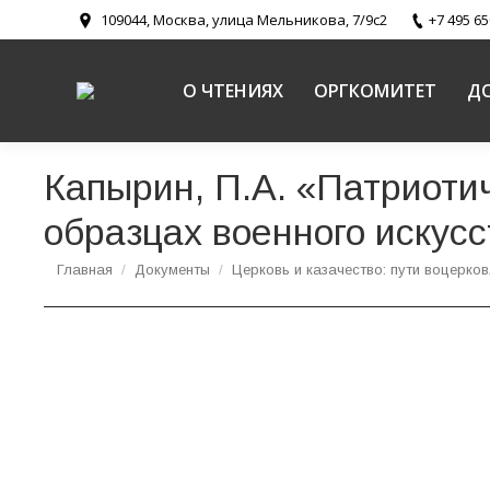
109044, Москва, улица Мельникова, 7/9с2
+7 495 65
О ЧТЕНИЯХ
ОРГКОМИТЕТ
Д
Капырин, П.А. «Патриоти
образцах военного искусс
Вы здесь:
Главная
Документы
Церковь и казачество: пути воцерко