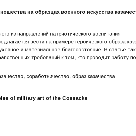
ношества на образцах военного искусства казачес
ого из направлений патриотического воспитания
длагается вести на примере героического образа каз
ховное и материальное благосостояние. В статье та
авственных требований к тем, кто проводит работу по
азачество, соработничество, образ казачества.
es of military art of the Cossacks