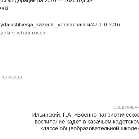
ой Федерации на 2016 — 2020 годы».
zaki
ydajushhiesja_kazachi_voenachalniki/47-1-0-3016
aki-v-istorii-rossii
13.06.2019
СЛЕДУЮЩА
Ильинский, Г.А. «Военно-патриотическо
воспитание кадет в казачьем кадетско
Следующая
классе общеобразовательной школе
запись: