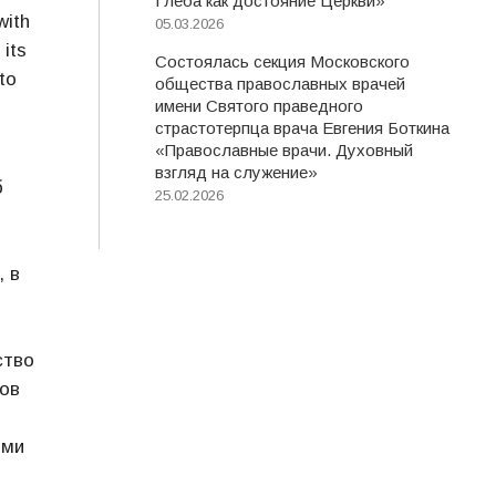
Глеба как достояние Церкви»
with
05.03.2026
its
Состоялась секция Московского
to
общества православных врачей
имени Святого праведного
страстотерпца врача Евгения Боткина
«Православные врачи. Духовный
взгляд на служение»
б
25.02.2026
, в
ство
тов
ыми