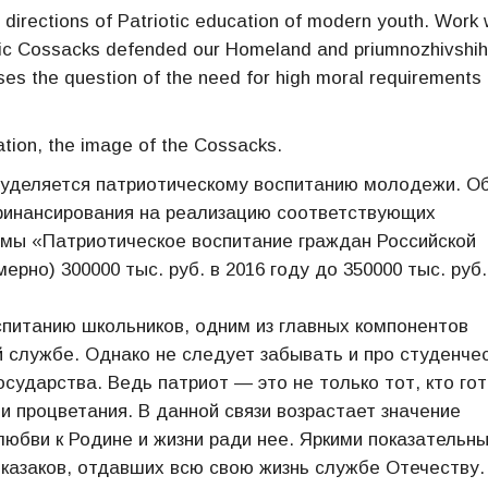
e directions of Patriotic education of modern youth. Work 
roic Cossacks defended our Homeland and priumnozhivshih 
raises the question of the need for high moral requirements 
ation, the image of the Cossacks.
 уделяется патриотическому воспитанию молодежи. О
 финансирования на реализацию соответствующих
ммы «Патриотическое воспитание граждан Российской
рно) 300000 тыс. руб. в 2016 году до 350000 тыс. руб.
питанию школьников, одним из главных компонентов
й службе. Однако не следует забывать и про студенче
сударства. Ведь патриот — это не только тот, кто го
 и процветания. В данной связи возрастает значение
юбви к Родине и жизни ради нее. Яркими показательн
казаков, отдавших всю свою жизнь службе Отечеству.