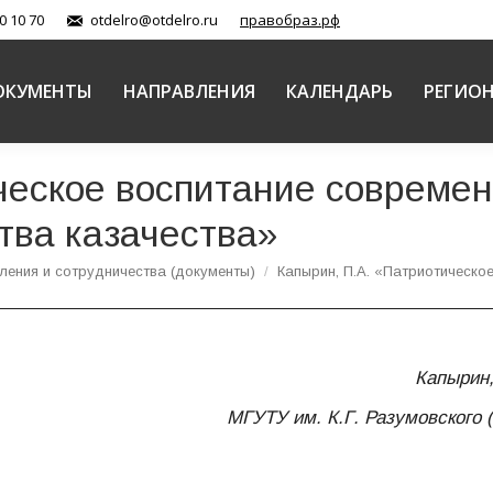
0 10 70
otdelro@otdelro.ru
правобраз.рф
ОКУМЕНТЫ
НАПРАВЛЕНИЯ
КАЛЕНДАРЬ
РЕГИО
ческое воспитание совреме
тва казачества»
вления и сотрудничества (документы)
Капырин, П.А. «Патриотическо
Капырин,
МГУТУ им. К.Г. Разумовского 