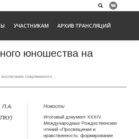
Search:
Вконтакте
НЫ
УЧАСТНИКАМ
АРХИВ ТРАНСЛЯЦИЙ
нного юношества на
е воспитание современного…
Новости
 П.А.
Итоговый документ XXХIV
(ПКУ)
Международных Рождественских
чтений «Просвещение и
нравственность: формирование