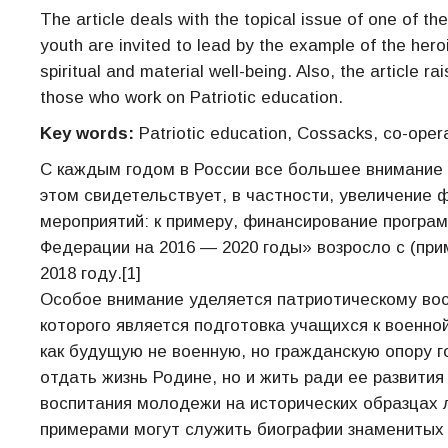
The article deals with the topical issue of one of th
youth are invited to lead by the example of the he
spiritual and material well-being. Also, the article 
those who work on Patriotic education.
Key words:
Patriotic education, Cossacks, co-oper
С каждым годом в России все большее внимание
этом свидетельствует, в частности, увеличение
мероприятий: к примеру, финансирование програ
Федерации на 2016 — 2020 годы» возросло с (приме
2018 году.[1]
Особое внимание уделяется патриотическому вос
которого является подготовка учащихся к военно
как будущую не военную, но гражданскую опору го
отдать жизнь Родине, но и жить ради ее развития
воспитания молодежи на исторических образцах л
примерами могут служить биографии знаменитых 