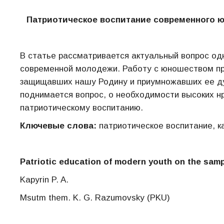
Патриотическое воспитание современного ю
В статье рассматривается актуальный вопрос одн
современной молодежи. Работу с юношеством пре
защищавших нашу Родину и приумножавших ее ду
поднимается вопрос, о необходимости высоких нр
патриотическому воспитанию.
Ключевые слова:
патриотическое воспитание, к
Patriotic education of modern youth on the sampl
Kapyrin P. A.
Msutm them. K. G. Razumovsky (PKU)