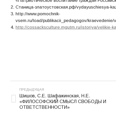
«Патриотическое воспитание граждан Российск
Станица-златоустовская.рф/vydayuschiesya-ka
http://www.pomochnik-
vsem.ru/load/publikacii_pedagogov/kraevedenie/v
http://cossacksculture.mgutm.ru/istoriya/velikie-kaz
Навигация
ПРЕДЫДУЩАЯ
по
Шишов, С.Е. Шафажинская, Н.Е.
«ФИЛОСОФСКИЙ СМЫСЛ СВОБОДЫ И
Предыдущая
записям
ОТВЕТСТВЕННОСТИ»
запись: