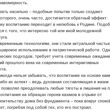
равомерность.
зать насильно – подобные попытки только создают
оторого, очень часто, достигается обратный эффект:
ому воспитанию переходит в нелюбовь к Родине. Подо
я с того, что интересно той или иной молодежной
уга.
временным технологиям, они стали актуальной часть
 широкое использование в патриотической работе. Од
ческих подходов, требует учета современных ожидани
ий прошлого века на современных интерактивных
кта.
огда нельзя забывать, что воспитание на основе каки
либо их аспект – ведь духовная составляющая в жизни
й позволял преодолевать любые тяготы и лишения на п
оспитания на образцах героев-казаков в отрыве от
оительству дома без фундамента – пока вокруг споко
ет, погребая под собой тех, кто его построил.