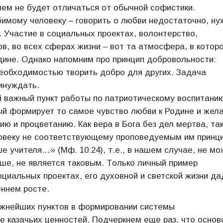
ем не будет отличаться от обычной софистики.
имому человеку – говорить о любви недостаточно, ну
. Участие в социальных проектах, волонтерство,
в, во всех сферах жизни – вот та атмосфера, в котор
ине. Однако напомним про принцип добровольности:
необходимостью творить добро для других. Задача
ринуждать.
й важный пункт работы по патриотическому воспитани
рый формирует то самое чувство любви к Родине и жел
ию и процветанию. Как вера в Бога без дел мертва, так
ловеку не соответствующему проповедуемым им принц
е учителя…» (Мф. 10:24), т.е., в нашем случае, не мо
душе, не является таковым. Только личный пример
оциальных проектах, его духовной и светской жизни да
ннем росте.
важнейших пунктов в формировании системы
е казачьих ценностей. Подчеркнем еще раз, что основ