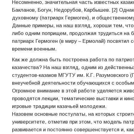
Несомненно, значительная часть известных каза
Бакланов, Богун, Недорубов, Карбышев. [2] Одна
духовному (патриарх Гермоген), и общественному 
Данные примеры, на наш взгляд, хороши тем, что
либо одним поприщем, продолжая трудиться на бл
патриарх Гермоген (в миру – Ермолай) посвятил с
времени военным.
Как же должна быть построена работа по патри
казачества? На наш взгляд, одним из действенн
студентов-казаков МГУТУ им. К.Г. Разумовского (
внеучебной деятельности обучающихся с особым 
Огромное внимание в этой работе уделяется жив
проводятся лекции, тематические выставки и ки
игровые традиции казачьей молодежи.
Назовем основные постулаты, на которых строит
университете, отметив при этом, что модель пат
развивается и постоянно совершенствуется и, к