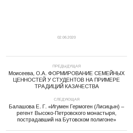
02.06.2020
Навигация
ПРЕДЫДУЩАЯ
по
Моисеева, О.А. ФОРМИРОВАНИЕ СЕМЕЙНЫХ
ЦЕННОСТЕЙ У СТУДЕНТОВ НА ПРИМЕРЕ
Предыдущая
записям
ТРАДИЦИЙ КАЗАЧЕСТВА
запись:
СЛЕДУЮЩАЯ
Балашова Е. Г. «Игумен Гермоген (Лисицын) –
регент Высоко-Петровского монастыря,
Следующая
пострадавший на Бутовском полигоне»
запись: