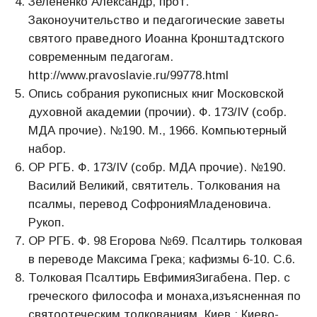
Зелененко Александр, прот.
Законоучительство и педагогические заветы
святого праведного Иоанна Кронштадтского
современным педагогам.
http://www.pravoslavie.ru/99778.html
Опись собрания рукописных книг Московской
духовной академии (прочии). Ф. 173/IV (собр.
МДА прочие). №190. М., 1966. Компьютерный
набор.
ОР РГБ. Ф. 173/IV (собр. МДА прочие). №190.
Василий Великий, святитель. Толкования на
псалмы, перевод СофронияМладеновича.
Рукоп.
ОР РГБ. Ф. 98 Егорова №69. Псалтирь толковая
в переводе Максима Грека; кафизмы 6-10. С.6.
Толковая Псалтирь ЕвфимияЗигабена. Пер. с
греческого философа и монаха,изъясненная по
святоотеческим толкованиям. Киев.: Киево-