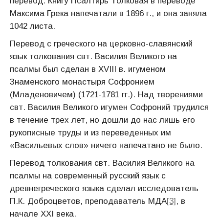
перевод. Книгу Псалтирь Толковая в переводе
Максима Грека напечатали в 1896 г., и она заняла
1042 листа.
Перевод с греческого на церковно-славянский
язык толкования свт. Василия Великого на
псалмы был сделан в ХVIII в. игуменом
Знаменского монастыря Софронием
(Младеновичем) (1721-1781 гг.). Над творениями
свт. Василия Великого игумен Софроний трудился
в течение трех лет, но дошли до нас лишь его
рукописные труды и из переведенных им
«Васильевых слов» ничего напечатано не было.
Перевод толкования свт. Василия Великого на
псалмы на современный русский язык с
древнегреческого языка сделал исследователь
П.К. Доброцветов, преподаватель МДА
[3]
, в
начале XXI века.