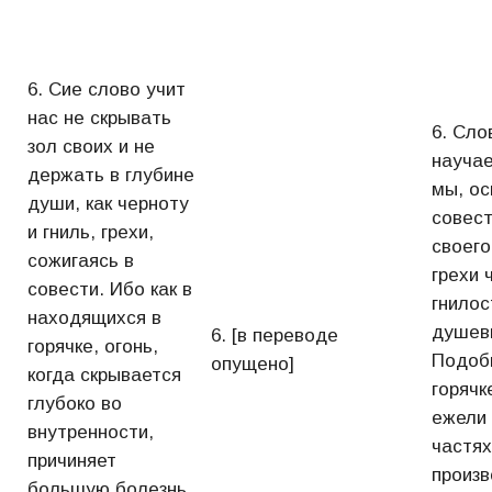
6. Сие слово учит
нас не скрывать
6. Сло
зол своих и не
научае
держать в глубине
мы, ос
души, как черноту
совест
и гниль, грехи,
своего
сожигаясь в
грехи 
совести. Ибо как в
гнилос
находящихся в
душев
6. [в переводе
горячке, огонь,
Подобн
опущено]
когда скрывается
горячк
глубоко во
ежели 
внутренности,
частя
причиняет
произв
большую болезнь,