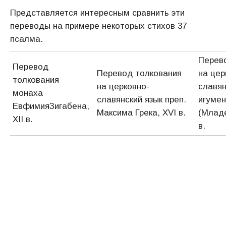
Представляется интересным сравнить эти
переводы на примере некоторых стихов 37
псалма.
Перев
Перевод
Перевод толкования
на цер
толкования
на церковно-
славян
монаха
славянский язык преп.
игуме
ЕвфимияЗигабена,
Максима Грека, ХVI в.
(Младе
XII в.
в.