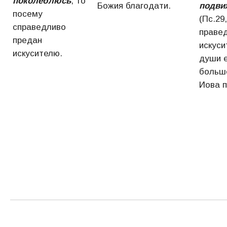
поколеблюсь
, то
Божия благодати.
подви
посему
(Пс.29
справедливо
праве
предан
искуси
искусителю.
души е
больше
Иова п