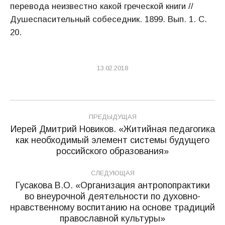
перевода неизвестно какой греческой книги //
Душеспасительный собеседник. 1899. Вып. 1. С.
20.
13.02.2018
Навигация
ПРЕДЫДУЩАЯ
по
Иерей Дмитрий Новиков. «Житийная педагогика
как необходимый элемент системы будущего
Предыдущая
записям
российского образования»
запись:
СЛЕДУЮЩАЯ
Гусакова В.О. «Организация антропопрактики
во внеурочной деятельности по духовно-
Следующая
нравственному воспитанию на основе традиций
запись:
православной культуры»