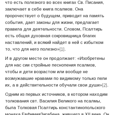
что есть полезного во всех книгах Св. Писания,
заключает в себе книга псалмов. Она
пророчествует о будущем, приводит на память
события, дает законы для жизни, предлагает
правила для деятельности. Словом, Псалтирь
есть общая духовная сокровищница благих
наставлений, и всякий найдет в ней с избытком
то, что для него полезно»
[1]
.
И в другом месте он продолжает: «Изобретены
для нас сии стройные песнопения псалмов,
чтобы и дети возрастом или вообще не
возмужавшие нравами по видимому только пели
их, а в действительности обучали свои души»
[2]
.
Одним из первых источников, в котором находим
толкования свт. Василия Великого на псалмы,
была Толковая Псалтирь константинопольского
монаха ЕвфимияЗигабена, жившего в ХII веке. Он