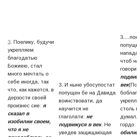
3.…по
3
. Поелику, будучи
попущ
укрепляем
напада
благодатью
чтоб н
Божиею, стал
говори
много мечтать о
подви
себе иногда, так
3. И ныне убосупостат
век
(Пс
что, как кажется, в
попущен бе на Давида
бобла
дерзости своей
воинствовати, да
укрепл
произнес сие:
я
научится не
столь 
сказал в
глаголати:
не
думал,
изобилии своем,
подвижуся в век
. Не
гордо
что я не
уведев защищающая
обили