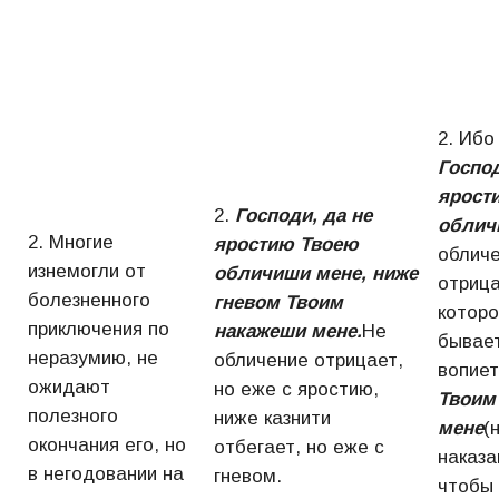
2. Ибо
Господ
ярост
2.
Господи, да не
облич
2. Многие
яростию Твоею
облич
изнемогли от
обличиши мене, ниже
отрица
болезненного
гневом Твоим
которо
приключения по
накажеши мене.
Не
бывает
неразумию, не
обличение отрицает,
вопие
ожидают
но еже с яростию,
Твоим
полезного
ниже казнити
мене
(
окончания его, но
отбегает, но еже с
наказа
в негодовании на
гневом.
чтобы 