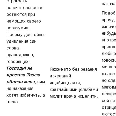
строгость
наказа
попечительности
Подобн
остаются при
врачу,
немощах своего
излече
неразумия.
нибудь
Посему достойны
употр
удивления сии
прижиг
слова
любые
праведников,
говори
говорящих:
меня о
Господи! не
Якоже кто без резания
железо
яростию Твоею
и желаний
но сла
обличи меня
; сим
ищайисцелити,
мягким
не наказания
кратчайшимицельбами
лекарс
хотят избегнуть, а
молит врача исцелити.
сей не
гнева.
отрица
лютост