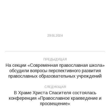
29.01.2024
Навигация
ПРЕДЫДУЩАЯ
по
На секции «Современная православная школа»
обсудили вопросы перспективного развития
Предыдущая
записям
православных образовательных учреждений
запись:
СЛЕДУЮЩАЯ
В Храме Христа Спасителя состоялась
конференция «Православное краеведение и
Следующая
просвещение»
запись: