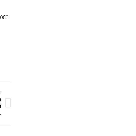
006.
Я
ы
й
.