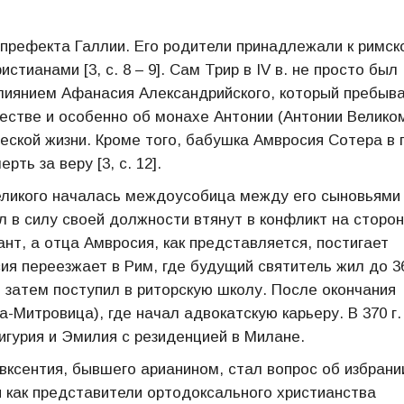
ье префекта Галлии. Его родители принадлежали к римск
тианами [3, с. 8 – 9]. Сам Трир в IV в. не просто был
лиянием Афанасия Александрийского, который пребыв
шестве и особенно об монахе Антонии (Антонии Велико
еской жизни. Кроме того, бабушка Амвросия Сотера в 
ть за веру [3, с. 12].
Великого началась междоусобица между его сыновьями
л в силу своей должности втянут в конфликт на сторо
ант, а отца Амвросия, как представляется, постигает
ия переезжает в Рим, где будущий святитель жил до 36
затем поступил в риторскую школу. После окончания
-Митровица), где начал адвокатскую карьеру. В 370 г.
игурия и Эмилия с резиденцией в Милане.
Авксентия, бывшего арианином, стал вопрос об избрани
ли как представители ортодоксального христианства