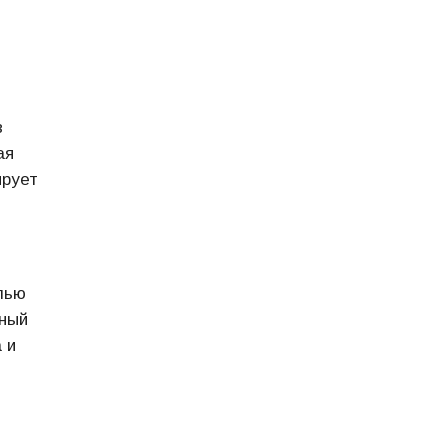
в
ая
ирует
лью
нный
 и