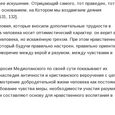
ее искушение. Отрицающий самого, тот праведен, тот
а основанием, на Котором мы воздвигаем деяния
31, 132].
ловия, которые вносили дополнительные трудности в
 человека носит оптимистический характер: он верит 
человека, но искажённую грехом. При этом нравственн
оторый будучи правильно настроен, правильно ориент
тиворечие между верой и разумом, между чувствами и
росия Медиоланского по своей сути показывают их
 наследия античности и христианского вероучения с це
смотрение добродетельной жизни человека как постоя
ебование чувства меры, необходимости участия разума
ти составляют основу для нравственного воспитания в