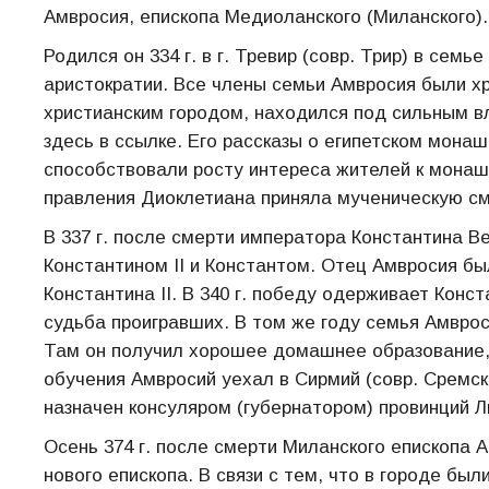
Амвросия, епископа Медиоланского (Миланского).
Родился он 334 г. в г. Тревир (совр. Трир) в сем
аристократии. Все члены семьи Амвросия были хрис
христианским городом, находился под сильным в
здесь в ссылке. Его рассказы о египетском мона
способствовали росту интереса жителей к монаш
правления Диоклетиана приняла мученическую смер
В 337 г. после смерти императора Константина 
Константином II и Константом. Отец Амвросия бы
Константина II. В 340 г. победу одерживает Конст
судьба проигравших. В том же году семья Амврос
Там он получил хорошее домашнее образование, 
обучения Амвросий уехал в Сирмий (совр. Сремска
назначен консуляром (губернатором) провинций Л
Осень 374 г. после смерти Миланского епископа 
нового епископа. В связи с тем, что в городе бы