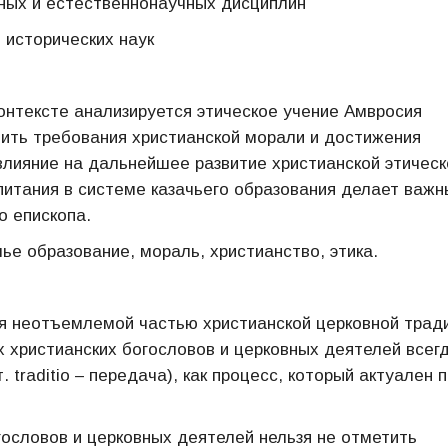
ных и естественнонаучных дисциплин
 исторических наук
контексте анализируется этическое учение Амвросия
нить требования христианской морали и достижения
 влияние на дальнейшее развитие христианской этическ
питания в системе казачьего образования делает важ
о епископа.
ье образование, мораль, христианство, этика.
я неотъемлемой частью христианской церковной трад
 христианских богословов и церковных деятелей всег
traditio – передача), как процесс, который актуален 
гословов и церковных деятелей нельзя не отметить