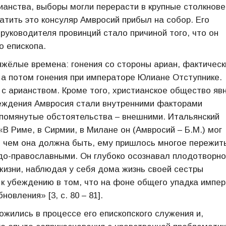
арианства, выборы могли перерасти в крупные столкнов
атить это консуляр Амвросий прибыл на собор. Его
руководителя провинций стало причиной того, что он
о епископа.
тяжёлые времена: гонения со стороны ариан, фактическ
 а потом гонения при императоре Юлиане Отступнике.
с арианством. Кроме того, христианское общество яв
беждения Амвросия стали внутренними факторами
упомянутые обстоятельства – внешними. Итальянский
 Риме, в Сирмии, в Милане он (Амвросий – Б.М.) мог
 и чем она должна быть, ему пришлось многое пережить
до-православными. Он глубоко осознавал плодотворно
жизни, наблюдая у себя дома жизнь своей сестры
к убеждению в том, что на фоне общего упадка импер
овления» [3, c. 80 – 81].
жились в процессе его епископского служения и,