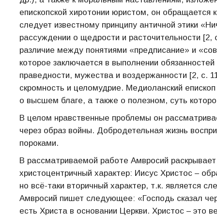
епископской хиротонии юристом, он обращается к
следует известному принципу античной этики «Ни
рассуждении о щедрости и расточительности [2, 
различие между понятиями «предписание» и «сов
которое заключается в выполнении обязанностей
праведности, мужества и воздержанности [2, с. 1
скромность и целомудрие. Медиоланский епископ
о высшем благе, а также о полезном, суть которого
В целом нравственные проблемы он рассматривает
через образ войны. Добродетельная жизнь воспр
пороками.
В рассматриваемой работе Амвросий раскрывает 
христоцентричный характер: Иисус Христос – обр
но всё-таки вторичный характер, т.к. является сл
Амвросий пишет следующее: «Господь сказал чер
есть Христа в основании Церкви. Христос – это в