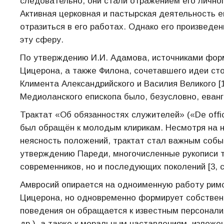
следовательно, они стали отражением его лично
Активная церковная и пастырская деятельность 
отразиться в его работах. Однако его произведен
эту сферу.
По утверждению И.И. Адамова, источниками форм
Цицерона, а также Филона, сочетавшего идеи ст
Климента Александрийского и Василия Великого [1,
Медиоланского епископа было, безусловно, еванг
Трактат «Об обязанностях служителей» («De offici
был обращён к молодым клирикам. Несмотря на н
неясность положений, трактат стал важным собы
утверждению Пареди, многочисленные рукописи тр
современников, но и последующих поколений [3, с.
Амвросий опирается на одноименную работу рим
Цицерона, но одновременно формирует собствен
поведения он обращается к известным персонали
др.), а также к моральным наставлениям, изложе