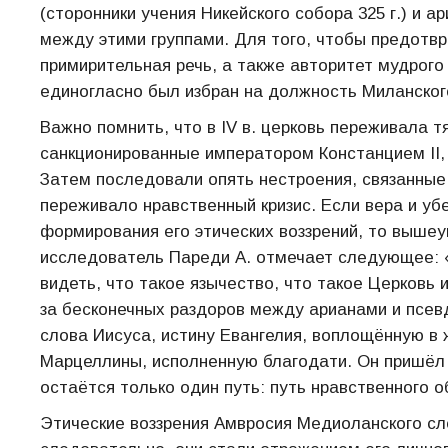
(сторонники учения Никейского собора 325 г.) и 
между этими группами. Для того, чтобы предотвр
примирительная речь, а также авторитет мудрого 
единогласно был избран на должность Миланског
Важно помнить, что в IV в. церковь переживала 
санкционированные императором Констанцием II,
Затем последовали опять нестроения, связанные 
переживало нравственный кризис. Если вера и у
формирования его этических воззрений, то выше
исследователь Пареди А. отмечает следующее: «В
видеть, что такое язычество, что такое Церковь
за бесконечных раздоров между арианами и псев
слова Иисуса, истину Евангелия, воплощённую в 
Марцеллины, исполненную благодати. Он пришёл 
остаётся только один путь: путь нравственного обн
Этические воззрения Амвросия Медиоланского сло