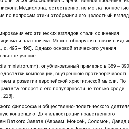
го опыта соприкосновения с нравственной проблематик
епископа Медиолана, естественно, не могла полностью
ия по вопросам этики отобразили его целостный взгляд
ирования его этических взглядов стали сочинения
оицизма и платонизма. Можно обнаружить связи с иде
 с. 495 – 496]. Однако основой этического учения
ельское учение.
is ministrorum»), опубликованный примерно в 389 – 390 
едостатки композиции, внутреннюю противоречивость
тием в развитии европейской христианской мысли. По
актата говорят о его популярности не только среди
 218].
ского философа и общественно-политического деятел
ную концепцию. Для иллюстрации нравственного
ям Ветхого Завета (Авраам, Моисей, Соломон, Давид 
нным в апостольских посланиях. Кроме того, будучи до