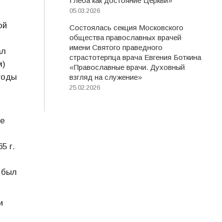
Глеба как достояние Церкви»
05.03.2026
ой
Состоялась секция Московского
общества православных врачей
имени Святого праведного
ал
страстотерпца врача Евгения Боткина
м)
«Православные врачи. Духовный
годы
взгляд на служение»
25.02.2026
не
5 г.
 был
и