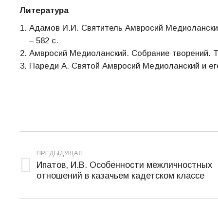
Литература
Адамов И.И. Святитель Амвросий Медиоланский
– 582 с.
Амвросий Медиоланский. Собрание творений. Т., 
Пареди А. Святой Амвросий Медиоланский и его 
Навигация
ПРЕДЫДУЩАЯ
по
Ипатов, И.В. Особенности межличностных
Предыдущая
отношений в казачьем кадетском классе
записям
запись: