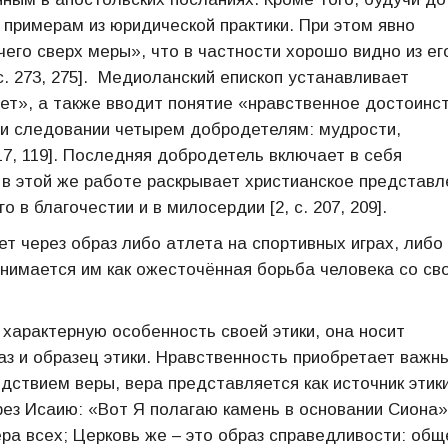
 примерам из юридической практики. При этом явно
чего сверх меры», что в частности хорошо видно из ег
с. 273, 275]. Медиоланский епископ устанавливает
ет», а также вводит понятие «нравственное достоинс
 и следовании четырем добродетелям: мудрости,
17, 119]. Последняя добродетель включает в себя
 в этой же работе раскрывает христианское представл
 в благочестии и в милосердии [2, с. 207, 209].
 через образ либо атлета на спортивных играх, либо
инимается им как ожесточённая борьба человека со св
характерную особенность своей этики, она носит
аз и образец этики. Нравственность приобретает важн
едствием веры, вера представляется как источник этики
ез Исаию: «Вот Я полагаю камень в основании Сиона»
ера всех; Церковь же – это образ справедливости: общ