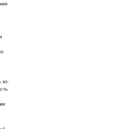
ения
и
но
 из-
сть
ии