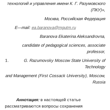
технологий и управления имени К. Г. Разумовского
(ПКУ)»,
Москва, Российская Федерация
E
—
mail
:
ea
.
baranova
@
mgutm
.
ru
Baranova Ekaterina Aleksandrovna,
candidate of pedagogical sciences
, associate
professor,
G. Razumovsky Moscow State University of
Technology
and Management (First Cossack University), Moscow,
Russia
Аннотация:
в настоящей статье
рассматриваются вопросы сохранения