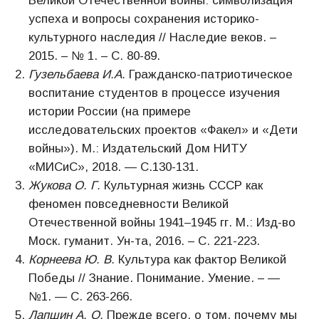
Великой Отечественной войны: символизация
успеха и вопросы сохранения историко-
культурного наследия // Наследие веков. –
2015. – № 1. – С. 80-89.
Гузельбаева И.А.
Гражданско-патриотическое
воспитание студентов в процессе изучения
истории России (на примере
исследовательских проектов «Факел» и «Дети
войны»). М.: Издательский Дом НИТУ
«МИСиС», 2018. — С.130-131.
Жукова О. Г.
Культурная жизнь СССР как
феномен повседневности Великой
Отечественной войны 1941–1945 гг. М.: Изд-во
Моск. гуманит. Ун-та, 2016. – С. 221-223.
Корнеева Ю. В.
Культура как фактор Великой
Победы // Знание. Понимание. Умение. – —
№1. — С. 263-266.
Лапшин А. О.
Прежде всего, о том, почему мы