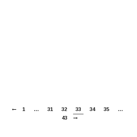
епархия) на ХХVI Международных
Рождественских образовательных чтениях.
Направление «Древние монашеские
традиции в условиях современности»
(Зачатьевский ставропигиальный женский
монастырь Москвы, 25–26 января 2018
года) Ваши Высокопреосвященства,
Преосвященства, преподобные отцы
игумены и матушки игумении и все
участники сегодняшнего высокого
собрания! Наш…
1
…
31
32
33
34
35
…
43