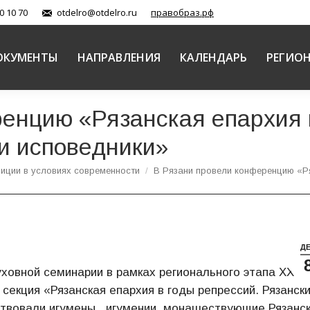
0 10 70
otdelro@otdelro.ru
правобраз.рф
ОКУМЕНТЫ
НАПРАВЛЕНИЯ
КАЛЕНДАРЬ
РЕГИО
енцию «Рязанская епархия 
и исповедники»
иции в условиях современности
В Рязани провели конференцию «
Д
уховной семинарии в рамках регионального этапа XXV
екция «Рязанская епархия в годы репрессий. Рязанск
тствовали игумены, игумении, монашествующие Рязанс