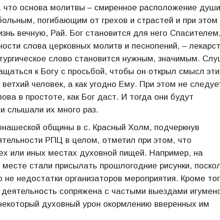
м, что основа молитвы – смиренное расположение души
ольным, погибающим от грехов и страстей и при этом
нь вечную, Рай. Бог становится для него Спасителем
ости слова церковных молитв и песнопений, – лекарс
итургическое слово становится нужным, значимым. Сл
щаться к Богу с просьбой, чтобы он открыл смысл эти
ш ветхий человек, а как угодно Ему. При этом не следуе
ова в простоте, как Бог даст. И тогда они будут
и слышали их много раз.
онашеской общины в с. Красный Холм, подчеркнув
тельности РПЦ в целом, отметил при этом, что
х или иных местах духовной пищей. Например, на
 месте стали присылать прошлогодние рисунки, поско
то не недостатки организаторов мероприятия. Кроме тог
я деятельность сопряжена с частыми выездами игумен
т некоторый духовный урон окормлению вверенных им