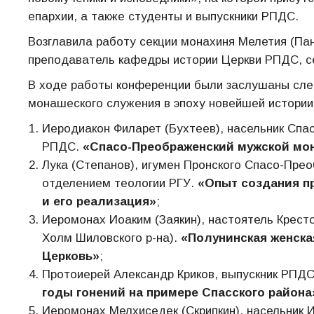
епархии, а также студенты и выпускники РПДС.
Возглавила работу секции монахиня Мелетия (Пан
преподаватель кафедры истории Церкви РПДС, се
В ходе работы конференции были заслушаны сл
монашеского служения в эпоху новейшей истории 
Иеродиакон Филарет (Бухтеев), насельник Спа
РПДС.
«Спасо-Преображенский мужской мона
Лука (Степанов), игумен Пронского Спасо-Прео
отделением теологии РГУ.
«Опыт создания пр
и его реализация»
;
Иеромонах Иоаким (Заякин), настоятель Крест
Холм Шиловского р-на).
«Полунинская женска
Церковь»
;
Протоиерей Александр Криков, выпускник РПДС
годы гонений на примере Спасского района
Иеромонах Мелхиседек (Скрипкин), насельник 