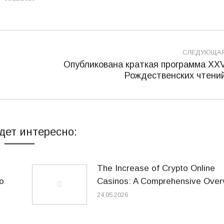
СЛЕДУЮЩА
Опубликована краткая программа XX
Следующая
Рождественских чтени
запись:
дет интересно:
The Increase of Crypto Online
o
Casinos: A Comprehensive Over
24.05.2026