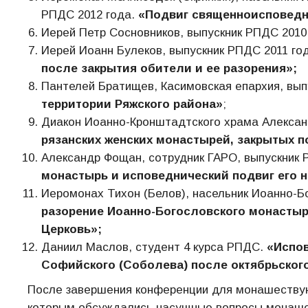
РПДС 2012 года.
«Подвиг священноисповедн
Иерей Петр Сосновников, выпускник РПДС 2010
Иерей Иоанн Булеков, выпускник РПДС 2011 го
после закрытия обители и ее разорения»;
Пантелей Братищев, Касимовская епархия, вып
территории Ряжского района»
;
Диакон Иоанно-Кронштадтского храма Алексан
рязанских женских монастырей, закрытых п
Александр Фощан, сотрудник ГАРО, выпускник 
монастырь и исповеднический подвиг его 
Иеромонах Тихон (Белов), насельник Иоанно-Б
разорение Иоанно-Богословского монастыря
Церковь»;
Даниил Маслов, студент 4 курса РПДС.
«Испов
Софийского (Соболева) после октябрьског
После завершения конференции для монашествующ
которым обсуждались насущные вопросы монаше