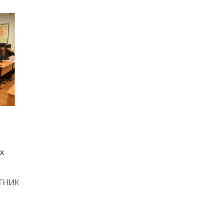
ых
ТНИК