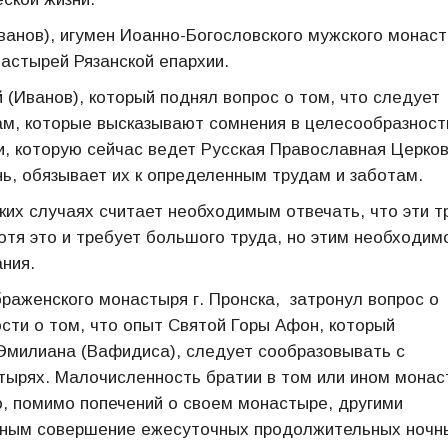
ванов), игумен Иоанно-Богословского мужского монас
настырей Рязанской епархии.
 (Иванов), который поднял вопрос о том, что следует
кам, которые высказывают сомнения в целесообразност
и, которую сейчас ведет Русская Православная Церков
нь, обязывает их к определенным трудам и заботам.
ких случаях считает необходимым отвечать, что эти т
отя это и требует большого труда, но этим необходим
ания.
раженского монастыря г. Пронска, затронул вопрос о
ти о том, что опыт Святой Горы Афон, который
 Эмилиана (Вафидиса), следует сообразовывать с
тырях. Малочисленность братии в том или ином мона
о, помимо попечений о своем монастыре, другими
ьным совершение ежесуточных продолжительных ночн