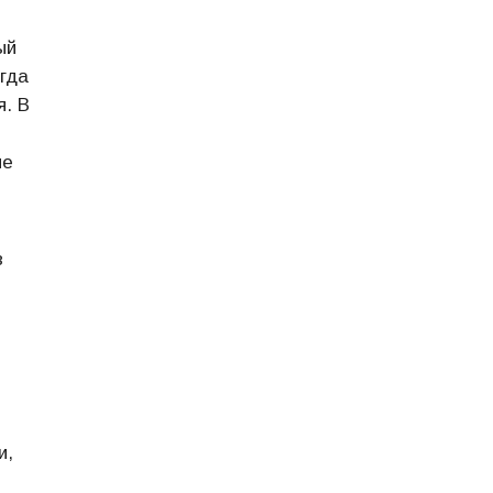
ый
гда
я. В
не
в
и,