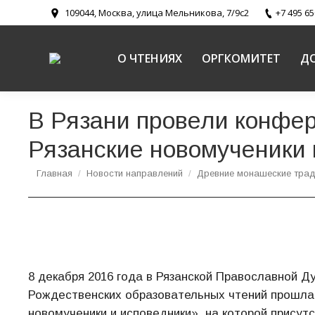
109044, Москва, улица Мельникова, 7/9с2
+7 495 65
О ЧТЕНИЯХ
ОРГКОМИТЕТ
Д
В Рязани провели конфер
Рязанские новомученики 
Вы здесь:
Главная
Новости направлений
Древние монашеские трад
8 декабря 2016 года в Рязанской Православной Д
Рождественских образовательных чтений прошла с
новомученики и исповедники», на которой прису