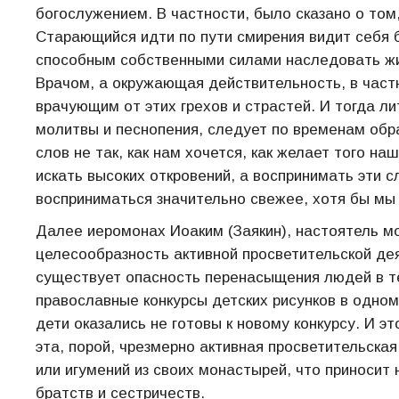
богослужением. В частности, было сказано о то
Старающийся идти по пути смирения видит себя б
способным собственными силами наследовать жиз
Врачом, а окружающая действительность, в частн
врачующим от этих грехов и страстей. И тогда л
молитвы и песнопения, следует по временам обра
слов не так, как нам хочется, как желает того на
искать высоких откровений, а воспринимать эти сл
восприниматься значительно свежее, хотя бы мы 
Далее иеромонах Иоаким (Заякин), настоятель м
целесообразность активной просветительской дея
существует опасность перенасыщения людей в те
православные конкурсы детских рисунков в одном
дети оказались не готовы к новому конкурсу. И э
эта, порой, чрезмерно активная просветительска
или игумений из своих монастырей, что приноси
братств и сестричеств.