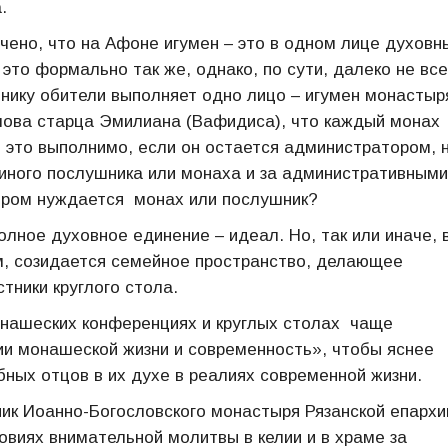
.
чено, что на Афоне игумен – это в одном лице духовн
это формально так же, однако, по сути, далеко не все
нику обители выполняет одно лицо – игумен монастыр
лова старца Эмилиана (Вафидиса), что каждый монах
е это выполнимо, если он остается администратором, 
 иного послушника или монаха и за административными
тором нуждается монах или послушник?
лное духовное единение – идеал. Но, так или иначе, 
ом, созидается семейное пространство, делающее
тники круглого стола.
онашеских конференциях и круглых столах чаще
и монашеской жизни и современность», чтобы яснее
бных отцов в их духе в реалиях современной жизни.
ник Иоанно-Богословского монастыря Рязанской епархи
виях внимательной молитвы в келии и в храме за