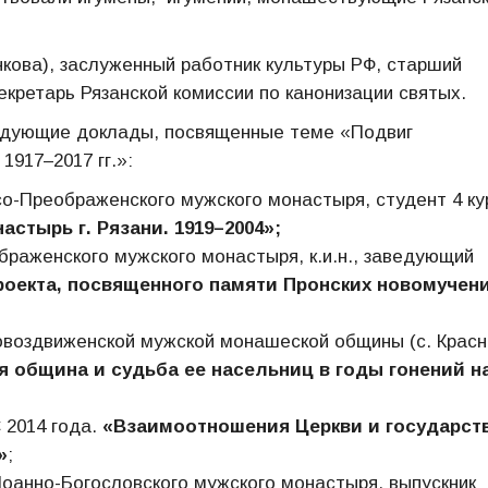
кова), заслуженный работник культуры РФ, старший
кретарь Рязанской комиссии по канонизации святых.
едующие доклады, посвященные теме «Подвиг
1917–2017 гг.»:
со-Преображенского мужского монастыря, студент 4 ку
стырь г. Рязани. 1919–2004»;
браженского мужского монастыря, к.и.н., заведующий
оекта, посвященного памяти Пронских новомучени
овоздвиженской мужской монашеской общины (с. Крас
я община и судьба ее насельниц в годы гонений н
 2014 года.
«Взаимоотношения Церкви и государств
»
;
Иоанно-Богословского мужского монастыря, выпускник