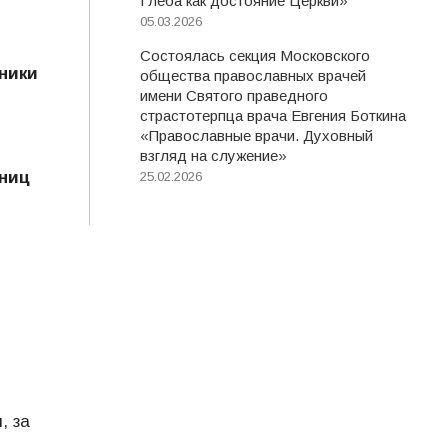
Глеба как достояние Церкви»
05.03.2026
Состоялась секция Московского
ники
общества православных врачей
имени Святого праведного
страстотерпца врача Евгения Боткина
«Православные врачи. Духовный
взгляд на служение»
ниц
25.02.2026
, за