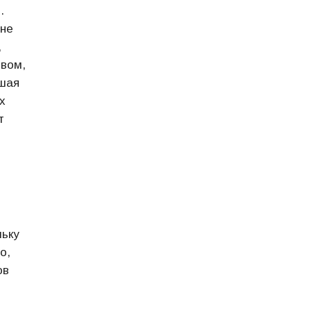
.
 не
,
твом,
ушая
х
т
льку
о,
ов