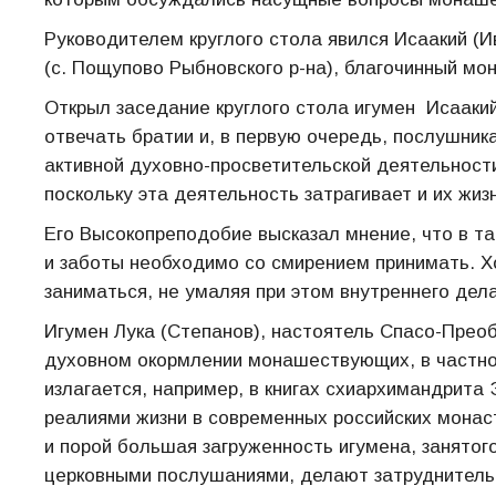
Руководителем круглого стола явился Исаакий (И
(с. Пощупово Рыбновского р-на), благочинный мо
Открыл заседание круглого стола игумен Исаакий
отвечать братии и, в первую очередь, послушни
активной духовно-просветительской деятельност
поскольку эта деятельность затрагивает и их жиз
Его Высокопреподобие высказал мнение, что в та
и заботы необходимо со смирением принимать. Х
заниматься, не умаляя при этом внутреннего дел
Игумен Лука (Степанов), настоятель Спасо-Преоб
духовном окормлении монашествующих, в частнос
излагается, например, в книгах схиархимандрита
реалиями жизни в современных российских монас
и порой большая загруженность игумена, занятог
церковными послушаниями, делают затруднител