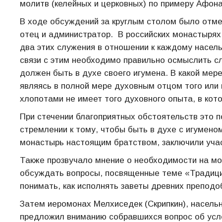
молитв (келейных и церковных) по примеру Афона
В ходе обсуждений за круглым столом было отме
отец и администратор. В российских монастырях 
два этих служения в отношении к каждому насель
связи с этим необходимо правильно осмыслить с
должен быть в духе своего игумена. В какой мер
являясь в полной мере духовным отцом того или
хлопотами не имеет того духовного опыта, в ко
При стечении благоприятных обстоятельств это по
стремлении к тому, чтобы быть в духе с игумен
монастырь настоящим братством, заключили учас
Также прозвучало мнение о необходимости на м
обсуждать вопросы, посвященные теме «Традици
понимать, как исполнять заветы древних преподо
Затем иеромонах Мелхиседек (Скрипкин), насель
предложил вниманию собравшихся вопрос об усло