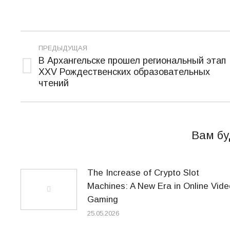
Навигация
ПРЕДЫДУЩАЯ
по
В Архангельске прошел региональный этап
XXV Рождественских образовательных
Предыдущая
записям
чтений
запись:
Вам бу
The Increase of Crypto Slot
Machines: A New Era in Online Vide
Gaming
25.05.2026