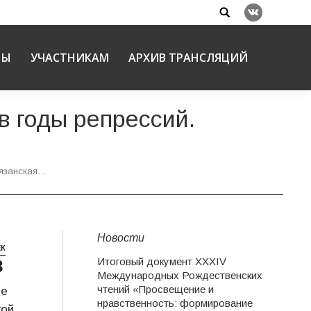
Search:
Вконтакте
НЫ
УЧАСТНИКАМ
АРХИВ ТРАНСЛЯЦИЙ
в годы репрессий.
Рязанская…
Новости
ЕК
Итоговый документ XXХIV
8
Международных Рождественских
чтений «Просвещение и
ие
нравственность: формирование
кой