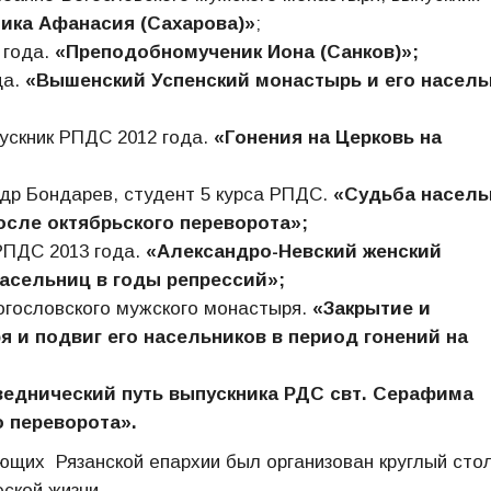
ика Афанасия (Сахарова)»
;
 года.
«Преподобномученик Иона (Санков)»;
да.
«Вышенский Успенский монастырь и его насель
ускник РПДС 2012 года.
«Гонения на Церковь на
др Бондарев, студент 5 курса РПДС.
«Судьба насель
осле октябрьского переворота»;
РПДС 2013 года.
«Александро-Невский женский
насельниц в годы репрессий»;
огословского мужского монастыря.
«Закрытие и
 и подвиг его насельников в период гонений на
еднический путь выпускника РДС свт. Серафима
о переворота».
их Рязанской епархии был организован круглый стол
ской жизни.