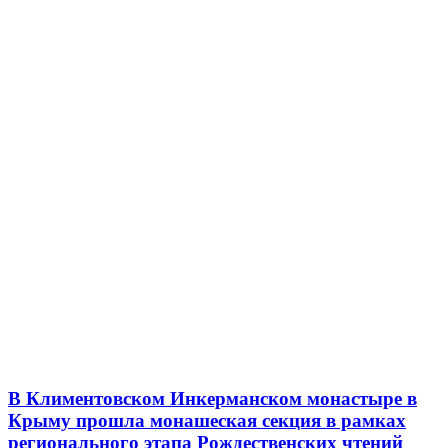
В Климентовском Инкерманском монастыре в
Крыму прошла монашеская секция в рамках
регионального этапа Рождественских чтений