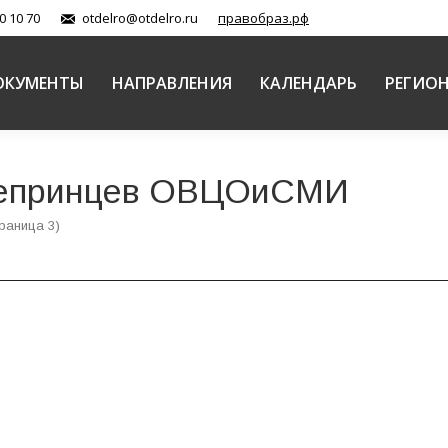
0 10 70
otdelro@otdelro.ru
правобраз.рф
ОКУМЕНТЫ
НАПРАВЛЕНИЯ
КАЛЕНДАРЬ
РЕГИО
Репринцев ОВЦОиСМИ
раница 3)
ыло организовано проведение секции «Православные 
 культуре России»
Репринцев ОВЦОиСМИ
01.03.2016