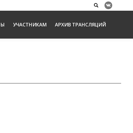
Search:
Вконтакте
НЫ
УЧАСТНИКАМ
АРХИВ ТРАНСЛЯЦИЙ
и духовно-нравственные основы в экономике,