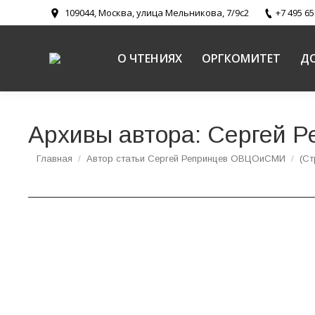
109044, Москва, улица Мельникова, 7/9с2
+7 495 65
О ЧТЕНИЯХ
ОРГКОМИТЕТ
Д
Архивы автора:
Сергей 
Вы здесь:
Главная
Автор статьи Сергей Репринцев ОВЦОиСМИ
(Ст
26 и 27 января в РЭУ им. Г.В. Плеханова б
предпринимательстве, торговле, политике и
Новости
,
Церковь, государство, общество
Автор:
Сергей 