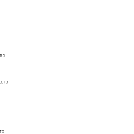
тве
а
кого
го