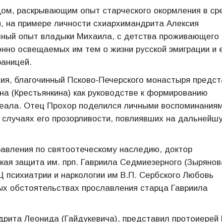
дом, раскрывающим опыт старческого окормления в ср
, на примере личности схиархимандрита Алексия
ичный опыт владыки Михаила, с детства проживающего 
онно освещаемых им тем о жизни русской эмиграции и 
раницей.
вия, благочинный Псково-Печерского монастыря предс
а (Крестьянкина) как руководстве к формированию
деала. Отец Прохор поделился личными воспоминаниям
и случаях его прозорливости, повлиявших на дальнейш
равления по святоотеческому наследию, доктор
кая защита им. прп. Гавриила Седмиезерного (Зырянов
 психиатрии и наркологии им В.П. Сербского Любовь
ых обстоятельствах прославления старца Гавриила
рита Леонида (Гайдукевича), представил протоиерей