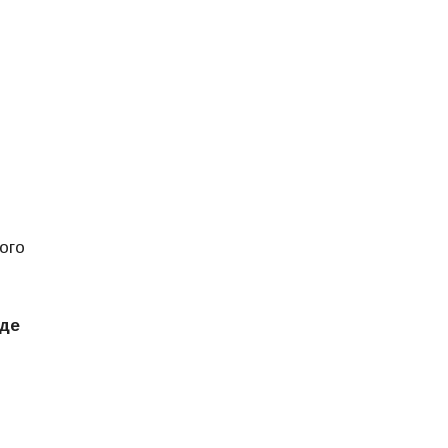
ого
еде