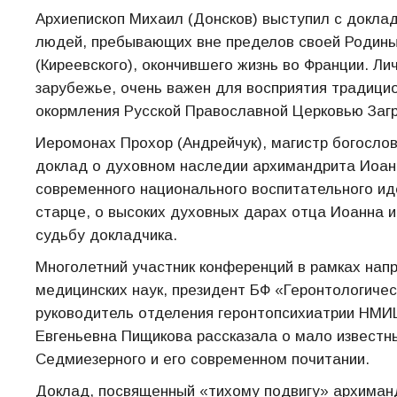
Архиепископ Михаил (Донсков) выступил с докла
людей, пребывающих вне пределов своей Родины
(Киреевского), окончившего жизнь во Франции. Л
зарубежье, очень важен для восприятия традици
окормления Русской Православной Церковью Заг
Иеромонах Прохор (Андрейчук), магистр богосло
доклад о духовном наследии архимандрита Иоанн
современного национального воспитательного и
старце, о высоких духовных дарах отца Иоанна 
судьбу докладчика.
Многолетний участник конференций в рамках нап
медицинских наук, президент БФ «Геронтологичес
руководитель отделения геронтопсихиатрии НМИЦ
Евгеньевна Пищикова рассказала о мало известн
Седмиезерного и его современном почитании.
Доклад, посвященный «тихому подвигу» архиманд