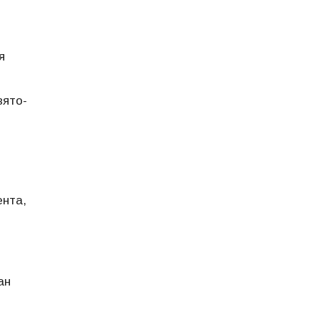
я
вято-
ента,
ан