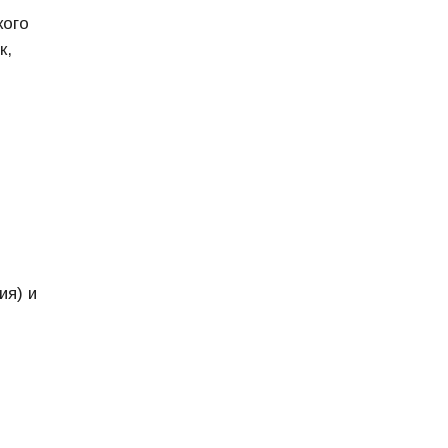
кого
к,
ия) и