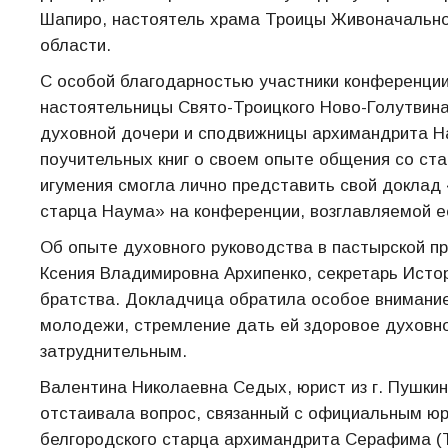
Шапиро, настоятель храма Троицы Живоначально
области.
С особой благодарностью участники конференции
настоятельницы Свято-Троицкого Ново-Голутвина
духовной дочери и сподвижницы архимандрита На
поучительных книг о своем опыте общения со ст
игумения смогла лично представить свой доклад 
старца Наума» на конференции, возглавляемой 
Об опыте духовного руководства в пастырской пр
Ксения Владимировна Архипенко, секретарь Исто
братства. Докладчица обратила особое внимание
молодежи, стремление дать ей здоровое духовное
затруднительным.
Валентина Николаевна Седых, юрист из г. Пушкин
отстаивала вопрос, связанный с официальным юр
белгородского старца архимандрита Серафима (Тя