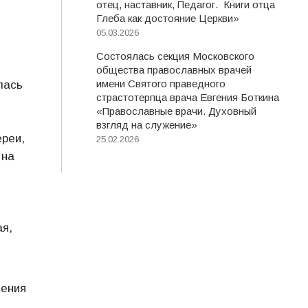
отец, наставник, Педагог. Книги отца
Глеба как достояние Церкви»
05.03.2026
Состоялась секция Московского
общества православных врачей
имени Святого праведного
лась
страстотерпца врача Евгения Боткина
«Православные врачи. Духовный
взгляд на служение»
реи,
25.02.2026
 на
я,
ления