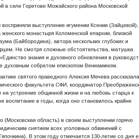
й в селе Горетове Можайского района Московской
 восприняли выступление игумении Ксении (Зайцевой),
 женского монастыря Коломенской епархии, близкой
ума (Байбородина), автора нескольких глубоких и
арцем. Не смотря сложные обстоятельства, матушка
«Единство знания и духовного обновления в руководс
ее духовным собратом епископом Вениамином.
актике святого праведного Алексия Мечева рассказал
рического факультета СФИ, координатор Преображенс
 на устроение общинной жизни и на любовь старца к
 воспитание в годы, когда оно становилось крайне
о (Московская область) в своем выступлении горячо
идическим снятием всех уголовных обвинений с
почкина). В этом году отмечается 130-летие со дня е