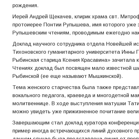
рождения.
Иерей Андрей Щекачев, клирик храма свт. Митро
протоиерее Понтии Рупышева, имя которого уже 
Рупышевским чтениям, проводимым ежегодно нак
Доклад научного сотрудника отдела Новейшей ис
Тихоновского гуманитарного университета Инн
Рыбинская старица Ксения Красавина» зачитала 
Чтениях доклад был посвящен мало известной ши
Рыбинской (ее еще называют Мышкинской).
Тема женского старчества была также представл
вокального педагога, краеведа и многодетной м
молитвеннице. В ходе выступления матушки Тат
можно увидеть уже прижизненное почитание вели
Завершающим стал доклад куратора конференции
пример иногда встречающихся линий духовного п
данном случае была представлена линия от преп