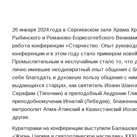
26 января 2024 года в Сергиевском зале Храма 
Рыбинского и Романово-Борисоглебского Вениами
работа конференции «Старчество. Опыт руководс
конференции и в этом году стало примером новой
Промыслительным и неслучайным стало то, что д
лично имевшие неоднократный опыт общения с б
себе благодать и духовную пользу общения с ним
выдающихся старцах, как святитель Иоанн Шанха
Серафим (Тяпочкин) и преподобный Андроник Гли
преподобномученик Игнатий (Лебедев), блаженна
митрополит Алма-Атинский и Казахстанский Иоси
других.
Кураторами на конференции выступили Балашова 
«Жизнь Церкви и святоотеческое наследие» XXX