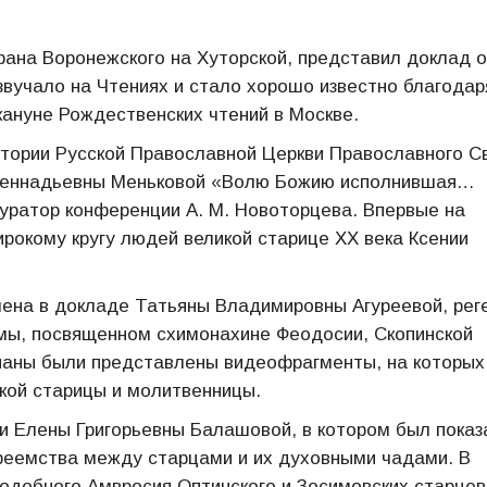
фана Воронежского на Хуторской, представил доклад о
звучало на Чтениях и стало хорошо известно благодар
ануне Рождественских чтений в Москве.
тории Русской Православной Церкви Православного С
ы Геннадьевны Меньковой «Волю Божию исполнившая…
куратор конференции А. М. Новоторцева. Впервые на
рокому кругу людей великой старице ХХ века Ксении
ена в докладе Татьяны Владимировны Агуреевой, рег
амы, посвященном схимонахине Феодосии, Скопинской
ианы были представлены видеофрагменты, на которых
кой старицы и молитвенницы.
 Елены Григорьевны Балашовой, в котором был показ
реемства между старцами и их духовными чадами. В
одобного Амвросия Оптинского и Зосимовских старцев