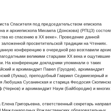
Христа Спасителя под председательством епископа
на и архиепископа Михаила (Донскова) (РПЦЗ) состоя
тва ко спасению в ХХ веке». Проведение данной
 заложенной просветительской традиции на Чтениях.
анную конференцию в очередной раз возглавили архие
лагодатными великими старцами ХХ века и ощутившие
и. На конференции докладчики упоминали о таких
йский и архимандрит Павел (Груздев), архимандрит
нский (Лукаш), преподобный Гавриил Седмиезерный и
я Любушка Сусанинская и старица Феодосия Скопинска
ф (Чернов) и архимандрит Наум (Байбородин) и многих
Елена Григорьевна, ответственный секретарь направ
II Международных Рождественских образовательных