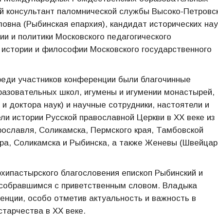
й консультант паломнической службы Высоко-Петровс
овна (Рыбинская епархия), кандидат исторических нау
и и политики Московского педагогического
 истории и философии Московского государственного
реди участников конференции были благочинные
разовательных школ, игумены и игумении монастырей,
и доктора наук) и научные сотрудники, настоятели и
ли истории Русской православной Церкви в ХХ веке из
рославля, Соликамска, Пермского края, Тамбовской
яра, Соликамска и Рыбинска, а также Женевы (Швейцар
хипастырского благословения епископ Рыбинский и
 собравшимся с приветственным словом. Владыка
енции, особо отметив актуальность и важность в
старчества в ХХ веке.