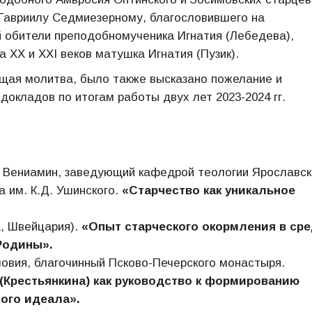
Гавриилу Седмиезерному, благословившего на
 обители преподобномученика Игнатия (Лебедева),
 XX и XXI веков матушка Игнатия (Пузик).
щая молитва, было также высказано пожелание и
докладов по итогам работы двух лет 2023-2024 гг.
й Вениамин, заведующий кафедрой теологии Ярославск
а им. К.Д. Ушинского.
«
Старчество как уникальное
, Швейцария).
«Опыт старческого окормления в ср
Родины».
ловия, благочинный Псково-Печерского монастыря.
(Крестьянкина) как руководство к формированию
ого идеала».