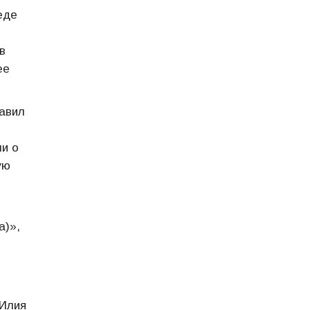
еде
в
ее
тавил
и о
ую
а)»,
 Илия