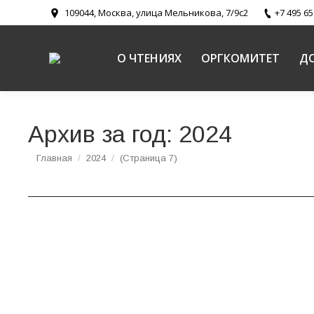
109044, Москва, улица Мельникова, 7/9с2
+7 495 65
О ЧТЕНИЯХ
ОРГКОМИТЕТ
Д
Архив за год:
2024
Вы здесь:
Главная
2024
(Страница 7)
Мастер-класс «Практическое применение те
Новости
,
Новости направлений
,
Религиозное образование и
Мастер-класс «Практическое применение теле