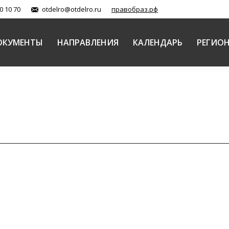
0 10 70
otdelro@otdelro.ru
правобраз.рф
ОКУМЕНТЫ
НАПРАВЛЕНИЯ
КАЛЕНДАРЬ
РЕГИО
левизионных программ телеканала «Радость моя» в
 катехизация в Русской Православной Церкви
Автор:
Балашова Еле
визионных программ телеканала «Радость моя» в обуч