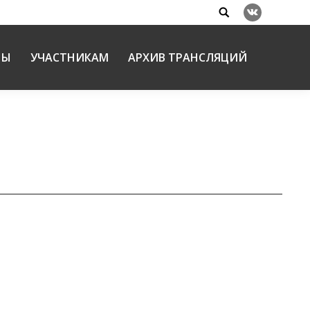
Search:
Вконтакте
НЫ
УЧАСТНИКАМ
АРХИВ ТРАНСЛЯЦИЙ
 обучающем процессе»
на
16.02.2024
ающем процессе» состоялся 25 января 2024 г.