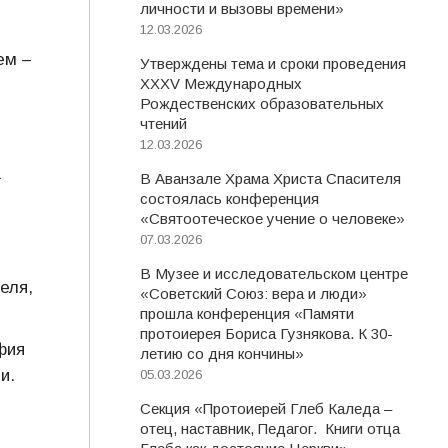
личности и вызовы времени»
12.03.2026
ем –
Утверждены тема и сроки проведения
XXXV Международных
Рождественских образовательных
чтений
12.03.2026
а
В Аванзале Храма Христа Спасителя
состоялась конференция
«Святоотеческое учение о человеке»
е
07.03.2026
В Музее и исследовательском центре
еля,
«Советский Союз: вера и люди»
прошла конференция «Памяти
протоиерея Бориса Гузнякова. К 30-
фия
летию со дня кончины»
и.
05.03.2026
Секция «Протоиерей Глеб Каледа –
отец, наставник, Педагог. Книги отца