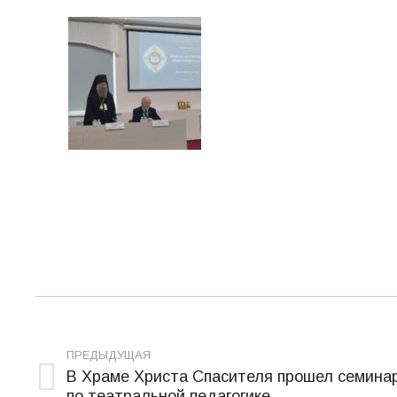
Навигация
по
ПРЕДЫДУЩАЯ
В Храме Христа Спасителя прошел семина
записям
Предыдущая
по театральной педагогике