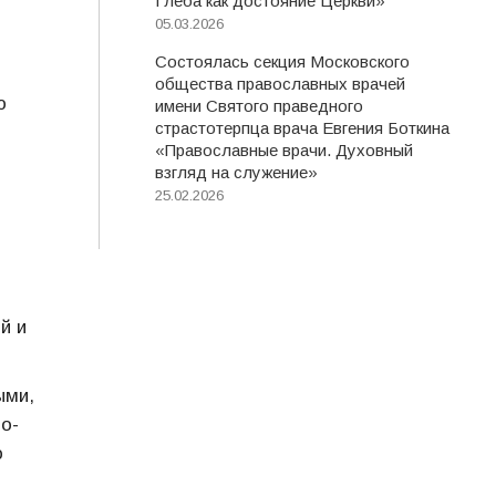
Глеба как достояние Церкви»
05.03.2026
Состоялась секция Московского
общества православных врачей
ю
имени Святого праведного
страстотерпца врача Евгения Боткина
«Православные врачи. Духовный
взгляд на служение»
25.02.2026
й и
ыми,
о-
ю