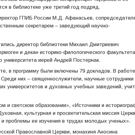
тся в библиотеке уже третий год подряд.
ректор ГПИБ России М.Д. Афанасьев, сопредседател
тственным секретарем – заведующий научно-
тились директор библиотеки Михаил Дмитриевич
ермоген и декан историко-филологического факультет
о университета иерей Андрей Постернак.
е, в программу были включены 79 докладов. В работ
 Среди них – священнослужители, научные сотрудники
их университетов и духовных учебных заведений, учит
ом и светском образовании», «Источники и историогра
уховная, культурная и просветительская миссия Церкв
 и проблемы ее изучения в трудах молодых ученых».
усской Православной Церкви, монахиня Аносина