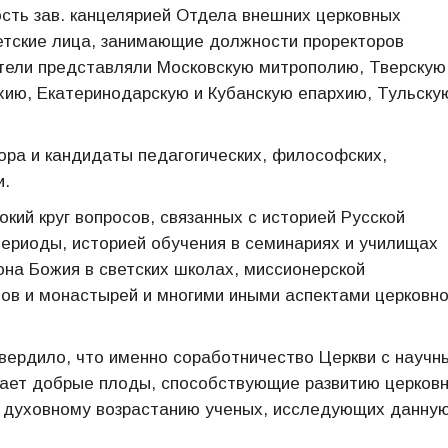
сть зав. канцелярией Отдела внешних церковных
етские лица, занимающие должности проректоров
тели представляли Московскую митрополию, Тверскую
ию, Екатеринодарскую и Кубанскую епархию, Тульску
ора и кандидаты педагогических, философских,
и.
ий круг вопросов, связанных с историей Русской
периоды, историей обучения в семинариях и училищах
она Божия в светских школах, миссионерской
ов и монастырей и многими иными аспектами церковно
ердило, что именно соработничество Церкви с научн
дает добрые плоды, способствующие развитию церковн
и духовному возрастанию ученых, исследующих данну