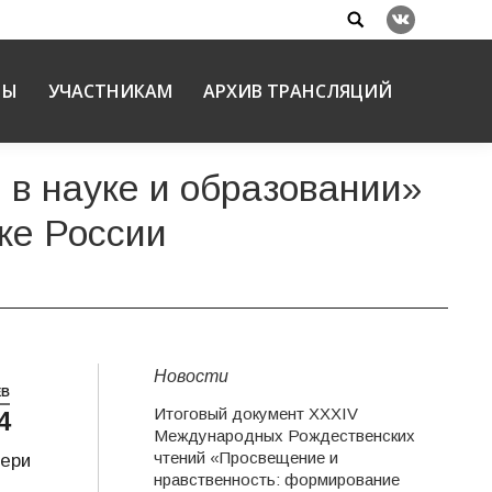
Search:
Вконтакте
НЫ
УЧАСТНИКАМ
АРХИВ ТРАНСЛЯЦИЙ
в науке и образовании»
ке России
Новости
ЕВ
Итоговый документ XXХIV
4
Международных Рождественских
чтений «Просвещение и
тери
нравственность: формирование