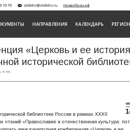
0 10 70
otdelro@otdelro.ru
правобраз.рф
ОКУМЕНТЫ
НАПРАВЛЕНИЯ
КАЛЕНДАРЬ
РЕГИО
ия «Церковь и ее история 
чной исторической библиоте
ь и ее…
Ф
1
сторической библиотеке России в рамках XXXII
 чтений «Православие и отечественная культура: по
тоялась международная конференция «Церковь и ее