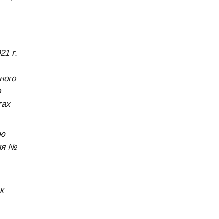
21 г.
ного
о
тах
ую
ия №
к