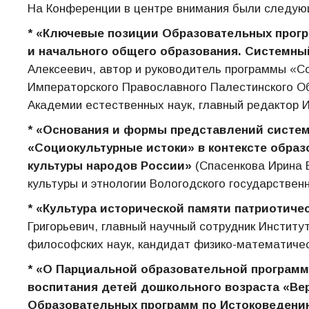
На Конференции в центре внимания были следую
* «Ключевые позиции Образовательных прог
и начального общего образования. Системны
Алексеевич, автор и руководитель программы «С
Императорского Православного Палестинского О
Академии естественных наук, главный редактор 
* «Основания и формы представлений систе
«Социокультурные истоки» в контексте обра
культуры народов России»
(Спасенкова Ирина 
культуры и этнологии Вологодского государственн
* «Культура исторической памяти патриотиче
Григорьевич, главный научный сотрудник Институ
философских наук, кандидат физико-математичес
* «О Парциальной образовательной программ
воспитания детей дошкольного возраста «Вер
Образовательных программ по Истоковедени