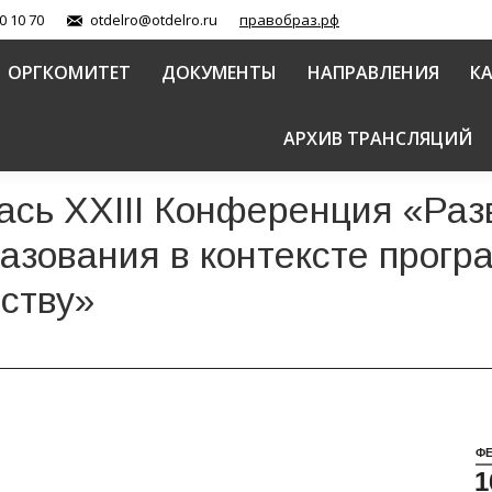
0 10 70
otdelro@otdelro.ru
правобраз.рф
ОРГКОМИТЕТ
ДОКУМЕНТЫ
НАПРАВЛЕНИЯ
К
АРХИВ ТРАНСЛЯЦИЙ
ась XXIII Конференция «Раз
азования в контексте прог
ству»
Ф
1