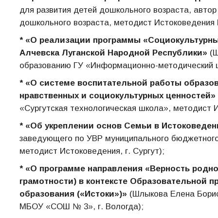
для развития детей дошкольного возраста, автор
дошкольного возраста, методист Истоковедения 
* «О реализации программы «Социокультурны
Алчевска Луганской Народной Республики»
(Щ
образованию ГУ «Информационно-методический це
* «О системе воспитательной работы образов
нравственных и социокультурных ценностей»
«Сургутская технологическая школа», методист Ис
* «Об укреплении основ Семьи в Истоковеден
заведующего по УВР муниципального бюджетного
методист Истоковедения, г. Сургут);
* «О программе направления «Верность родн
грамотности) в контексте Образовательной 
образования («Истоки»)»
(Шлыкова Елена Борис
МБОУ «СОШ № 3», г. Вологда);