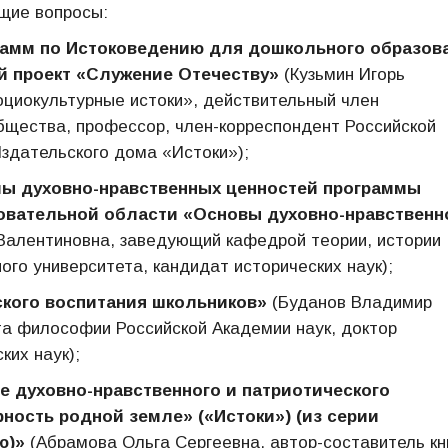
щие вопросы:
рамм по Истоковедению для дошкольного образов
й проект «Служение Отечеству»
(Кузьмин Игорь
оциокультурные истоки», действительный член
бщества, профессор, член-корреспондент Российской
Издательского дома «Истоки»);
мы духовно-нравственных ценностей программы
зовательной области «Основы духовно-нравственн
Валентиновна, заведующий кафедрой теории, истории
ого университета, кандидат исторических наук);
ского воспитания школьников»
(Буданов Владимир
та философии Российской Академии наук, доктор
ких наук);
е духовно-нравственного и патриотического
ность родной земле» («Истоки») (из серии
ю)»
(Абрамова Ольга Сергеевна, автор-составитель кн