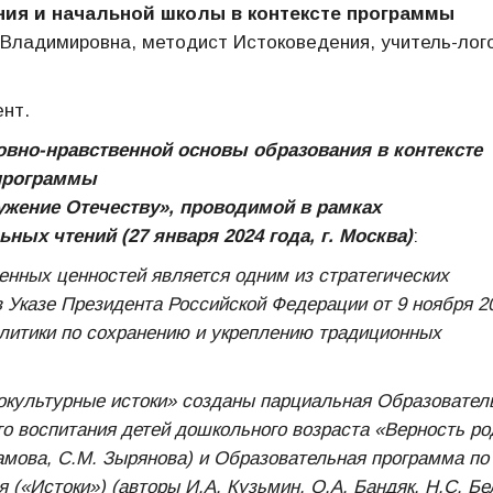
ния и начальной школы в контексте программы
Владимировна, методист Истоковедения, учитель-лог
ент.
овно-нравственной основы образования в контексте
программы
ужение Отечеству», проводимой в рамках
ых чтений (27 января 2024 года, г. Москва)
:
нных ценностей является одним из стратегических
 Указе Президента Российской Федерации от 9 ноября 20
литики по сохранению и укреплению традиционных
иокультурные истоки» созданы парциальная Образовател
го воспитания детей дошкольного возраста «Верность ро
рамова, С.М. Зырянова) и Образовательная программа по
(«Истоки») (авторы И.А. Кузьмин, О.А. Бандяк, Н.С. Бе