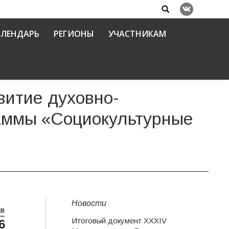
Search:
Вконтакте
АЛЕНДАРЬ
РЕГИОНЫ
УЧАСТНИКАМ
витие духовно-
раммы «Социокультурные
Новости
ЕВ
Итоговый документ XXХIV
6