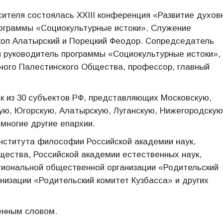
сителя состоялась XXIII конференция «Развитие духов
рограммы «Социокультурные истоки». Служение
коп Алатырский и Порецкий Феодор. Сопредседатель
и руководитель программы «Социокультурные истоки»,
ного Палестинского Общества, профессор, главный
к из 30 субъектов РФ, представляющих Московскую,
ю, Югорскую, Алатырскую, Луганскую, Нижегородскую
многие другие епархии.
нститута философии Российской академии наук,
щества, Российской академии естественных наук,
егиональной общественной организации «Родительский
низации «Родительский комитет Кузбасса» и других
енным словом.