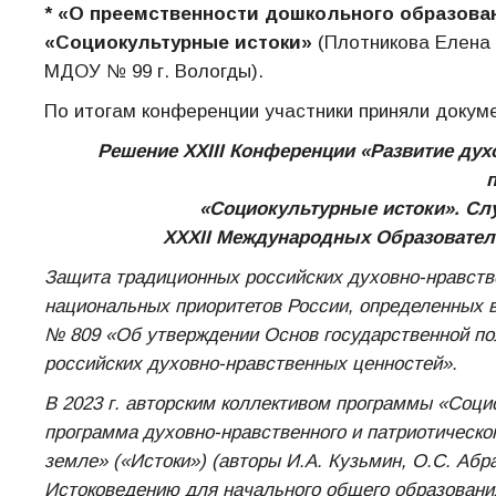
* «О преемственности дошкольного образова
«Социокультурные истоки»
(Плотникова Елена 
МДОУ № 99 г. Вологды).
По итогам конференции участники приняли докум
Решение
XXII
I Конференции «Развитие дух
«Социокультурные истоки». Сл
XXXII Международных Образовательн
Защита традиционных российских духовно-нравстве
национальных приоритетов России, определенных в
№ 809 «Об утверждении Основ государственной по
российских духовно-нравственных ценностей».
В 2023 г. авторским коллективом программы «Соц
программа духовно-нравственного и патриотическо
земле» («Истоки») (авторы И.А. Кузьмин, О.С. Аб
Истоковедению для начального общего образования 