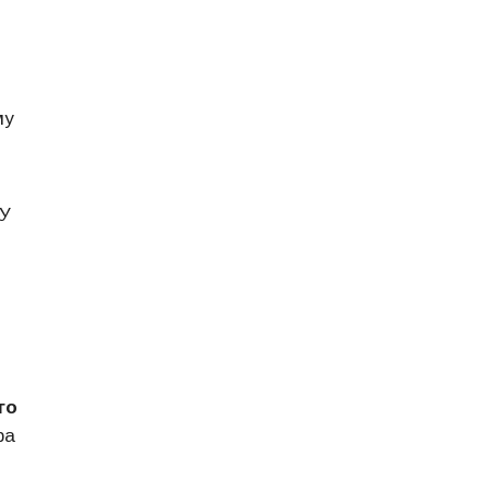
му
ОУ
го
ра