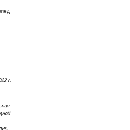
опед
22 г.
ьная
дной
лик,