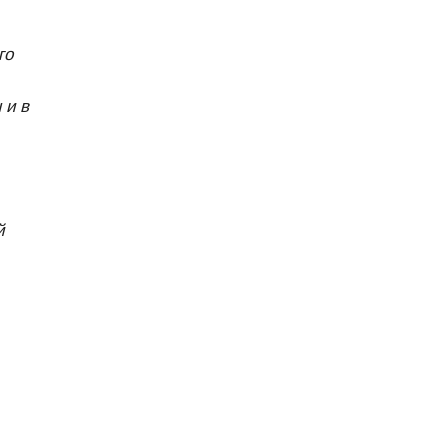
го
 и в
й