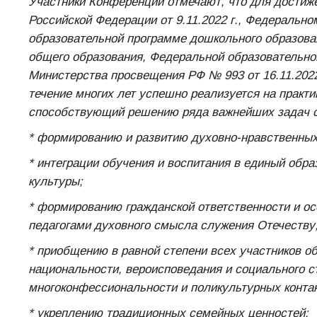
Участники Конференции отмечают, что для достиже
Российской Федерации от 9.11.2022 г., Федерально
образовательной программе дошкольного образова
общего образования, Федеральной образовательно
Министерства просвещения РФ № 993 от 16.11.2022
течение многих лет успешно реализуется на практ
способствующий решению ряда важнейших задач с
* формированию и развитию духовно-нравственных
* интеграции обучения и воспитания в единый обр
культуры;
* формированию гражданской ответственности и 
педагогами духовного смысла служения Отечеству
* приобщению в равной степени всех участников об
национальности, вероисповедания и социального с
многоконфессиональности и поликультурных конта
* укреплению традиционных семейных ценностей;