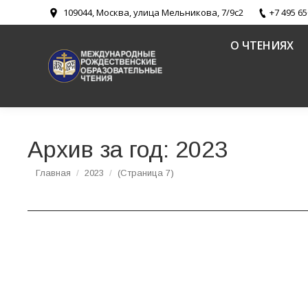
109044, Москва, улица Мельникова, 7/9с2
+7 495 65
О ЧТЕНИЯХ
Архив за год:
2023
Вы здесь:
Главная
2023
(Страница 7)
Руководитель Пресс-службы ФХУ: Подписыва
Традиции православного храмостроительства (документы)