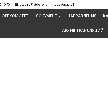
0 10 70
otdelro@otdelro.ru
правобраз.рф
ОРГКОМИТЕТ
ДОКУМЕНТЫ
НАПРАВЛЕНИЯ
К
АРХИВ ТРАНСЛЯЦИЙ
йтесь на наши социальные сети и оценивайте публ
Автор:
ФХУ МП
14.02.2023