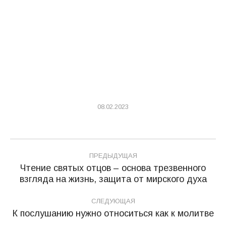
08.02.2023
Навигация
ПРЕДЫДУЩАЯ
по
Чтение святых отцов – основа трезвенного
Предыдущая
взгляда на жизнь, защита от мирского духа
записям
запись:
СЛЕДУЮЩАЯ
К послушанию нужно относиться как к молитве
Следующая