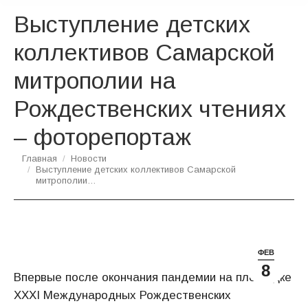
Выступление детских
коллективов Самарской
митрополии на
Рождественских чтениях
– фоторепортаж
Вы здесь:
Главная
Новости
Выступление детских коллективов Самарской
митрополии…
ФЕВ
8
Впервые после окончания пандемии на площадке
XXXI Международных Рождественских