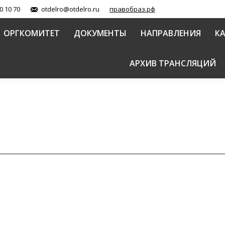
0 10 70
otdelro@otdelro.ru
правобраз.рф
ОРГКОМИТЕТ
ДОКУМЕНТЫ
НАПРАВЛЕНИЯ
К
АРХИВ ТРАНСЛЯЦИЙ
дународных Рождественских образовательных чте