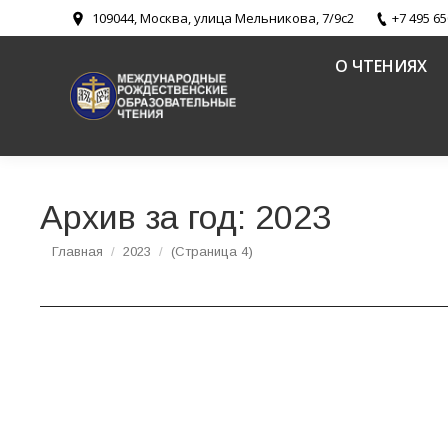
109044, Москва, улица Мельникова, 7/9с2
+7 495 65
О ЧТЕНИЯХ
Архив за год:
2023
Вы здесь:
Главная
2023
(Страница 4)
Священный Синод утвердил тему XXXII Меж
Новости
Автор:
Редактор Сайта
16.05.2023