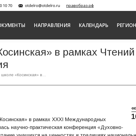
0 10 70
otdelro@otdelro.ru
правобраз.рф
ОКУМЕНТЫ
НАПРАВЛЕНИЯ
КАЛЕНДАРЬ
РЕГИО
осинская» в рамках Чтений
ия
 школе «Косинская» в…
Ф
1
 Косинская» в рамках XXXI Международных
ась научно-практическая конференция «Духовно-
итание учащихся на ценностях и традициях националь