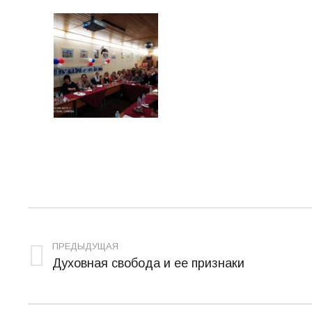
Навигация
по
ПРЕДЫДУЩАЯ
Духовная свобода и ее признаки
Предыдущая
записям
запись: