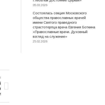
Глеба как достояние Церкви»
05.03.2026
Состоялась секция Московского
общества православных врачей
имени Святого праведного
страстотерпца врача Евгения Боткина
«Православные врачи. Духовный
взгляд на служение»
25.02.2026
Я
й
и
е