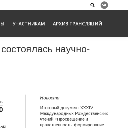
Search:
Вконтакте
НЫ
УЧАСТНИКАМ
АРХИВ ТРАНСЛЯЦИЙ
 состоялась научно-
Новости
ЕВ
Итоговый документ XXХIV
0
Международных Рождественских
чтений «Просвещение и
нравственность: формирование
ной