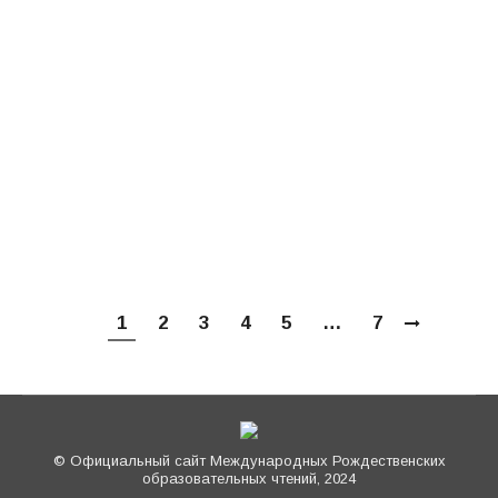
«Деятельность Церкви в сфере
образования и катехизации» XXIX
Международных образовательных чтений,
возглавили иерей Илия Ничипоров,
настоятель Михаило-Архангельского храма
пос. Архангельское Одинцовской епархии,
д. филол. н., профессор филологического
факультета МГУ им.…
1
2
3
4
5
…
7
© Официальный сайт Международных Рождественских
образовательных чтений, 2024