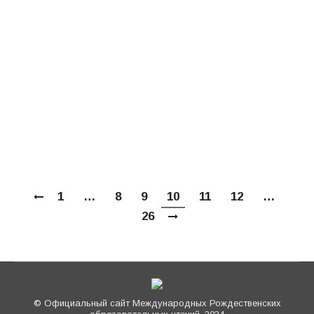
наследию российского народа, к истории, к
культуре, образованию. Это мощные
средства объединения здоровых сил
общества в возрождении и поддержке
славных традиций патриотизма, укреплении
традиционной семьи и российской
государственности. В первую очередь,
хотела уберечь от опрометчивого…
1
…
8
9
10
11
12
…
26
© Официальный сайт Международных Рождественских