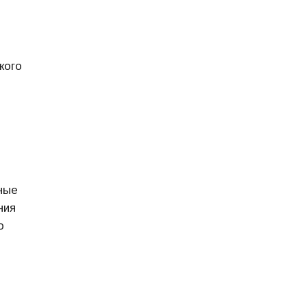
кого
ные
ния
о