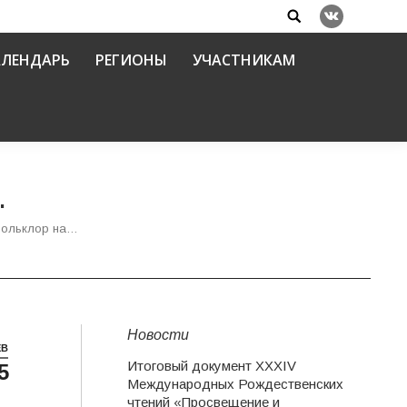
Search:
Вконтакте
АЛЕНДАРЬ
РЕГИОНЫ
УЧАСТНИКАМ
.
Фольклор на…
Новости
ЕВ
Итоговый документ XXХIV
5
Международных Рождественских
чтений «Просвещение и