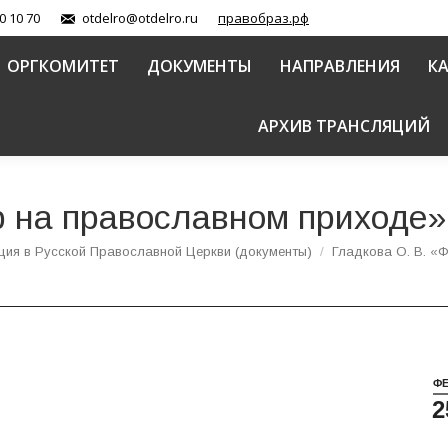
0 10 70
otdelro@otdelro.ru
правобраз.рф
ОРГКОМИТЕТ
ДОКУМЕНТЫ
НАПРАВЛЕНИЯ
К
АРХИВ ТРАНСЛЯЦИЙ
р на православном приходе»
ция в Русской Православной Церкви (документы)
Гладкова О. В. «
Ф
2