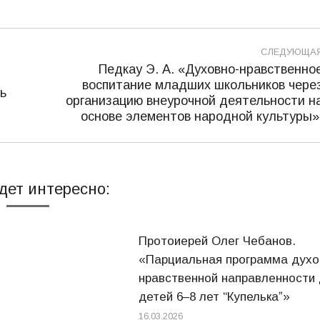
СЛЕДУЮЩА
Педкау Э. А. «Духовно-нравственно
воспитание младших школьников чере
ь
Следующая
организацию внеурочной деятельности н
запись:
основе элементов народной культуры»
дет интересно:
Протоиерей Олег Чебанов.
«Парциальная программа духо
нравственной направленности
детей 6–8 лет “Купелькаˮ»
16.03.2026