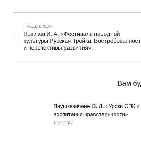
Навигация
ПРЕДЫДУЩАЯ
по
Новиков И. А. «Фестиваль народной
культуры Русская Тройка. Востребованност
записям
Предыдущая
и перспективы развития».
запись:
Вам бу
Янушкявичене О. Л. «Уроки ОПК и
воспитание нравственности»
16.03.2026