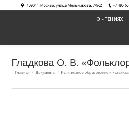
109044, Москва, улица Мельникова, 7/9с2
+7 495 65
О ЧТЕНИЯХ
Гладкова О. В. «Фолькло
Вы здесь:
Главная
Документы
Религиозное образование и катехиза