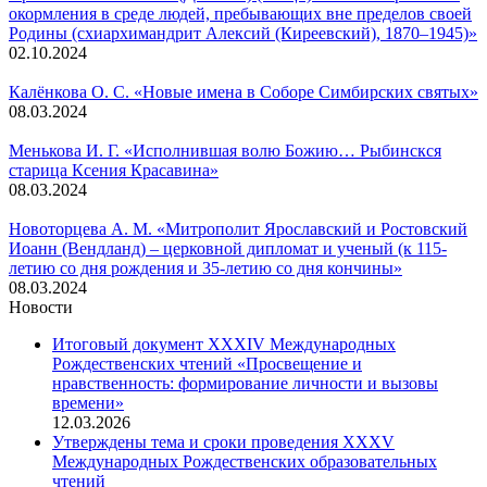
окормления в среде людей, пребывающих вне пределов своей
Родины (схиархимандрит Алексий (Киреевский), 1870–1945)»
02.10.2024
Калёнкова О. С. «Новые имена в Соборе Симбирских святых»
08.03.2024
Менькова И. Г. «Исполнившая волю Божию… Рыбинскся
старица Ксения Красавина»
08.03.2024
Новоторцева А. М. «Митрополит Ярославский и Ростовский
Иоанн (Вендланд) – церковной дипломат и ученый (к 115-
летию со дня рождения и 35-летию со дня кончины»
08.03.2024
Новости
Итоговый документ XXХIV Международных
Рождественских чтений «Просвещение и
нравственность: формирование личности и вызовы
времени»
12.03.2026
Утверждены тема и сроки проведения XXXV
Международных Рождественских образовательных
чтений