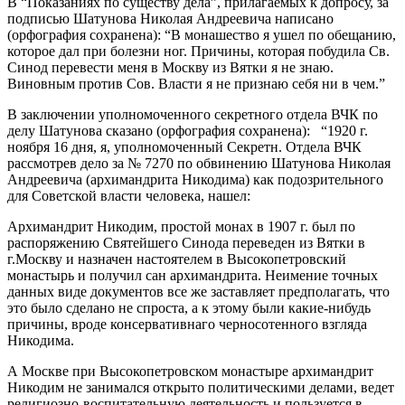
В “Показаниях по существу дела”, прилагаемых к допросу, за
подписью Шатунова Николая Андреевича написано
(орфография сохранена): “В монашество я ушел по обещанию,
которое дал при болезни ног. Причины, которая побудила Св.
Синод перевести меня в Москву из Вятки я не знаю.
Виновным против Сов. Власти я не признаю себя ни в чем.”
В заключении уполномоченного секретного отдела ВЧК по
делу Шатунова сказано (орфография сохранена): “1920 г.
ноября 16 дня, я, уполномоченный Секретн. Отдела ВЧК
рассмотрев дело за № 7270 по обвинению Шатунова Николая
Андреевича (архимандрита Никодима) как подозрительного
для Советской власти человека, нашел:
Архимандрит Никодим, простой монах в 1907 г. был по
распоряжению Святейшего Синода переведен из Вятки в
г.Москву и назначен настоятелем в Высокопетровский
монастырь и получил сан архимандрита. Неимение точных
данных виде документов все же заставляет предполагать, что
это было сделано не спроста, а к этому были какие-нибудь
причины, вроде консервативнаго черносотенного взгляда
Никодима.
А Москве при Высокопетровском монастыре архимандрит
Никодим не занимался открыто политическими делами, ведет
религиозно-воспитательную деятельность и пользуется в