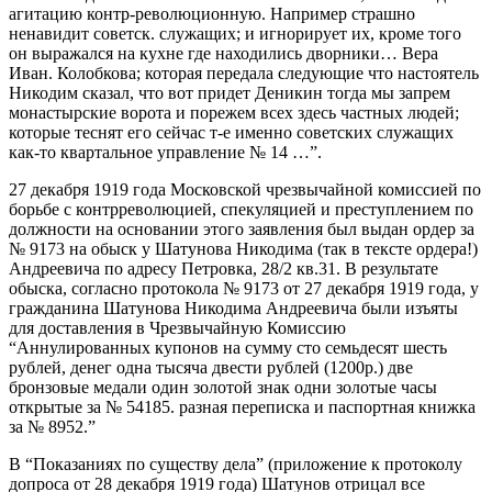
агитацию контр-революционную. Например страшно
ненавидит советск. служащих; и игнорирует их, кроме того
он выражался на кухне где находились дворники… Вера
Иван. Колобкова; которая передала следующие что настоятель
Никодим сказал, что вот придет Деникин тогда мы запрем
монастырские ворота и порежем всех здесь частных людей;
которые теснят его сейчас т-е именно советских служащих
как-то квартальное управление № 14 …”.
27 декабря 1919 года Московской чрезвычайной комиссией по
борьбе с контрреволюцией, спекуляцией и преступлением по
должности на основании этого заявления был выдан ордер за
№ 9173 на обыск у Шатунова Никодима (так в тексте ордера!)
Андреевича по адресу Петровка, 28/2 кв.31. В результате
обыска, согласно протокола № 9173 от 27 декабря 1919 года, у
гражданина Шатунова Никодима Андреевича были изъяты
для доставления в Чрезвычайную Комиссию
“Аннулированных купонов на сумму сто семьдесят шесть
рублей, денег одна тысяча двести рублей (1200р.) две
бронзовые медали один золотой знак одни золотые часы
открытые за № 54185. разная переписка и паспортная книжка
за № 8952.”
В “Показаниях по существу дела” (приложение к протоколу
допроса от 28 декабря 1919 года) Шатунов отрицал все