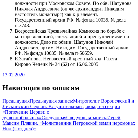
должности при Московском Совете. По обв. Шатунова
Николая Андреевича (он же архимандрит Никодим
настоятель монастыря) как к-р элемент.
Государственный архив РФ. № фонда 10035. № дела
п-3743.
Всероссийская Чрезвычайная Комиссия по борьбе с
контрреволюцией, спекуляцией и преступлениями по
должности. Дело по обвин. Шатунов Николай
Андреевич, архим. Никодим. Государственный архив
РФ. № фонда 10035. № дела п-50659.
Е.Загайнова. Неизвестный крестный ход. Газета
Кирово-Чепецк № 24 (62) от 16.06.2005
13.02.2020
Навигация по записям
Предыдущая
Предыдущая запись:
Митрополит Воронежский и
Лискинский Сергий. Вступительный доклад на секции
«Попечение Церкви о
душевнобольных»
Следующая
Следующая запись:
Иерей
Максим Плякин. «Молитвенник Петровской земли иеромонах
Нил (Позднев)»