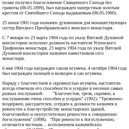
позже получил благословение Священного Синода без
грамоты (06.05.1899), был награжден наперстным золотым
крестом от Святейшего Синода выдаваемым (06.05.1900).
25 июня 1901 года назначен духовником для монашествующих
сестер Вятского Преображенского женского монастыря.
С 7 января по 23 марта 1904 года по указу Вятской Духовной
консистории исполнял должность настоятеля Успенского
Трифонова монастыря. 23 марта 1904 года по указу Вятской
Духовной консистории назначен наместником сего
монастыря.
6 мая 1904 года награжден саном игумена, 4 октября 1904 года
был награжден палицей и возведен в сан игумена.
Наряду с благочестием и скромностью игумена, настоятели
всегда отмечали его способности и усердие в несении самых
разных послушаний. ”Благочестив, трезв, скромен, к
послушаниям очень способен и усерден” (1902). “Трезвенно-
воздержен, рассудителен, усерден к должности казначея и
ревностен к благоустройству монастырских зданий,
благоговейно и неупустительно ревностен к совершению
богослужения” (1898). “При ревности к богослужению,
отличается честным… исполнением казначейских