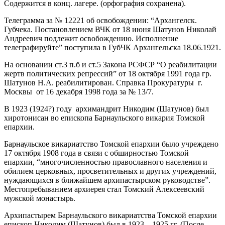
Содержится в конц. лагере. (орфография сохранена).
Телеграмма за № 12221 об освобождении: “Архангелск.
Губчека. Постановлением ВЧК от 18 июня Шатунов Николай
Андреевич подлежит освобождению. Исполнение
телеграфируйте” поступила в ГубЧК Архангельска 18.06.1921.
На основании ст.3 п.б и ст.5 Закона РСФСР “О реабилитации
жертв политических репрессий” от 18 октября 1991 года гр.
Шатунов Н.А. реабилитирован. Справка Прокуратуры г.
Москвы от 16 декабря 1998 года за № 13/7.
В 1923 (1924?) году архимандрит Никодим (Шатунов) был
хиротонисан во епископа Барнаульского викария Томской
епархии.
Барнаульское викариатство Томской епархии было учреждено
17 октября 1908 года в связи с обширностью Томской
епархии, “многочисленностью православного населения и
обилием церковных, просветительных и других учреждений,
нуждающихся в ближайшем архипастырском руководстве”.
Местопребыванием архиерея стал Томский Алексеевский
мужской монастырь.
Архипастырем Барнаульского викариатства Томской епархии
епископ Никодим (Шатунов) был в 1923 – 1925 гг. (После