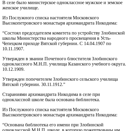
В селе было министерское одноклассное мужское и земское
женское училище.
Из Послужного списка настоятеля Московского
Высокопетровского монастыря архимандрита Никодима:
“Состоял председателем комитета по устройству Злобинской
школы Министерства народного просвещения в Усть-
Чепецком приходе Вятской губернии. С 14.04.1907 по
10.11.1907.
Утвержден в звании Почетного блюстителя Злобинского
одноклассного М.Н.П. училища Казанского учебного округа.
10.12.1909.
Утвержден попечителем Злобинского сельского училища
Вятской губернии. 30.11.1912.”
Стараниями архимандрита Никодима в селе при
одноклассной школе была основана библиотека.
Из Послужного списка настоятеля Московского
Высокопетровского монастыря архимандрита Никодима:
“Основана библиотека его имени при Злобинской
одноклассной М.Н.П. школе, в которую пожертвованы им