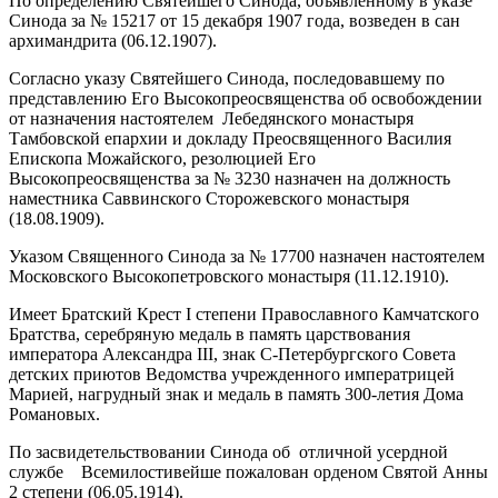
По определению Святейшего Синода, объявленному в указе
Синода за № 15217 от 15 декабря 1907 года, возведен в сан
архимандрита (06.12.1907).
Согласно указу Святейшего Синода, последовавшему по
представлению Его Высокопреосвященства об освобождении
от назначения настоятелем Лебедянского монастыря
Тамбовской епархии и докладу Преосвященного Василия
Епископа Можайского, резолюцией Его
Высокопреосвященства за № 3230 назначен на должность
наместника Саввинского Сторожевского монастыря
(18.08.1909).
Указом Священного Синода за № 17700 назначен настоятелем
Московского Высокопетровского монастыря (11.12.1910).
Имеет Братский Крест I степени Православного Камчатского
Братства, серебряную медаль в память царствования
императора Александра III, знак С-Петербургского Совета
детских приютов Ведомства учрежденного императрицей
Марией, нагрудный знак и медаль в память 300-летия Дома
Романовых.
По засвидетельствовании Синода об отличной усердной
службе Всемилостивейше пожалован орденом Святой Анны
2 степени (06.05.1914).