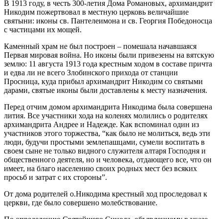
В 1913 году, в честь 300-летия Дома Романовых, архимандрит
Никодим пожертвовал в местную церковь величайшие
святыни: иконы св. Пантелеимона и св. Георгия Победоносца
с частицами их мощей.
Каменный храм не был построен – помешала начавшаяся
Первая мировая война. Но иконы были привезены на вятскую
землю: 11 августа 1913 года крестным ходом в составе причта
и едва ли не всего Злобинского прихода от станции
Просница, куда прибыл архимандрит Никодим со святыми
дарами, святые иконы были доставлены к месту назначения.
Перед отчим домом архимандрита Никодима была совершена
лития. Все участники хода на коленях молились о родителях
архимандрита Андрее и Надежде. Как вспоминал один из
участников этого торжества, “как было не молиться, ведь эти
люди, будучи простыми землепашцами, сумели воспитать в
своем сыне не только видного служителя алтаря Господня и
общественного деятеля, но и человека, отдающего все, что он
имеет, на благо населению своих родных мест без всяких
просьб и затрат с их стороны”.
От дома родителей о.Никодима крестный ход проследовал к
церкви, где было совершено молебствование.