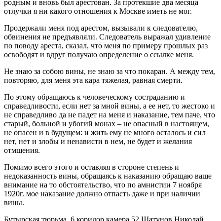
родным и вновь был арестован. За протекшие два месяца
отлучки я ни какого отношения к Москве иметь не мог.
Продержали меня под арестом, вызывали к следователю,
обвинения не предъявляли. Следователь выражал удивление
по поводу ареста, сказал, что меня по примеру прошлых раз
освободят и вдруг получаю определение о ссылке меня.
Не знаю за собою вины, не знаю за что покаран. А между тем,
повторяю, для меня эта кара тяжелая, равная смерти.
По этому обращаюсь к человеческому состраданию и
справедливости, если нет за мной вины, а ее нет, то жестоко и
не справедливо да не падет на меня и наказание, тем паче, что
старый, больной и убогий монах – не опасный в настоящем,
не опасен и в будущем: и жить ему не много осталось и сил
нет, нет и злобы и ненависти в нем, не будет и желания
отмщения.
Помимо всего этого и оставляя в стороне степень и
недоказанность вины, обращаясь к наказанию обращаю ваше
внимание на то обстоятельство, что по амнистии 7 ноября
1920г. мое наказание должно отпасть даже и при наличии
вины.
Бутырская тюрьма. 6 коридор камера 52 Шатунов Николай