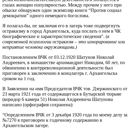
глазах женщин популярностью. Между прочим у него при
обыске обнаружен один экземпляр книги “Против социал
демократии” одного немецкого богослова.
Я полагал-бы, не заключая его в лагерь тоже подвергнуть
остракизму в город Архангельск, куда послать о нем в ЧК
биографические и характеристические сведения”. (
в
современной психологии
остракизм –
это игнорирование или
неприятие человека окружающими.)
Постановлением ВЧК от 03.12.1920 Шатунов Николай
Андреевич, в монашестве архимандрит Никодим, 60 лет, по
обвинению в контрреволюционной деятельности был
приговорен к заключению в концлагерь г. Архангельска
сроком на 1 год.
В Заявлении на имя Председателя ВЧК тов. Дзержинского от
23 марта 1921 года от содержащегося в Бутырской тюрьме
(коридор 6 камера 51) Николая Андреевича Шатунова
написано (орфография сохранена):
“Определением ВЧК от 3 декабря 1920 года по моему делу за
№7270 я приговорен к годичному содержанию в
Архангельском лагере.