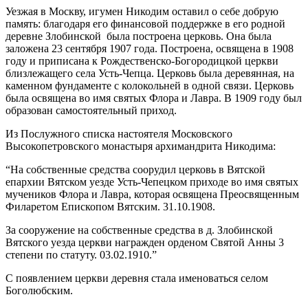
Уезжая в Москву, игумен Никодим оставил о себе добрую
память: благодаря его финансовой поддержке в его родной
деревне Злобинской была построена церковь. Она была
заложена 23 сентября 1907 года. Построена, освящена в 1908
году и приписана к Рождественско-Богородицкой церкви
близлежащего села Усть-Чепца. Церковь была деревянная, на
каменном фундаменте с колокольней в одной связи. Церковь
была освящена во имя святых Флора и Лавра. В 1909 году был
образован самостоятельный приход.
Из Послужного списка настоятеля Московского
Высокопетровского монастыря архимандрита Никодима:
“На собственные средства соорудил церковь в Вятской
епархии Вятском уезде Усть-Чепецком приходе во имя святых
мучеников Флора и Лавра, которая освящена Преосвященным
Филаретом Епископом Вятским. 31.10.1908.
За сооружение на собственные средства в д. Злобинской
Вятского уезда церкви награжден орденом Святой Анны 3
степени по статуту. 03.02.1910.”
С появлением церкви деревня стала именоваться селом
Боголюбским.