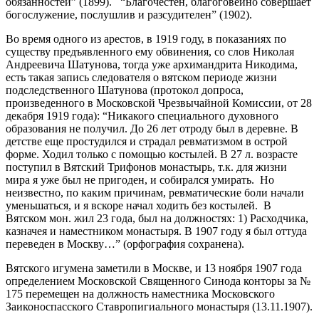
обязанностей” (1899). “Благочестен, благоговейно совершает
богослужение, послушлив и разсудителен” (1902).
Во время одного из арестов, в 1919 году, в показаниях по
существу предъявленного ему обвинения, со слов Николая
Андреевича Шатунова, тогда уже архимандрита Никодима,
есть такая запись следователя о вятском периоде жизни
подследственного Шатунова (протокол допроса,
произведенного в Московской Чрезвычайной Комиссии, от 28
декабря 1919 года): “Никакого специального духовного
образования не получил. До 26 лет отроду был в деревне. В
детстве еще простудился и страдал ревматизмом в острой
форме. Ходил только с помощью костылей. В 27 л. возрасте
поступил в Вятский Трифонов монастырь, т.к. для жизни
мира я уже был не пригоден, и собирался умирать. Но
неизвестно, по каким причинам, ревматические боли начали
уменьшаться, и я вскоре начал ходить без костылей. В
Вятском мон. жил 23 года, был на должностях: 1) Расходчика,
казначея и наместником монастыря. В 1907 году я был оттуда
переведен в Москву…” (орфография сохранена).
Вятского игумена заметили в Москве, и 13 ноября 1907 года
определением Московской Священного Синода конторы за №
175 перемещен на должность наместника Московского
Заиконоспасского Ставропигиального монастыря (13.11.1907).