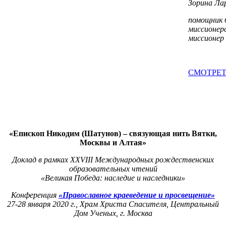
Зорина Лар
помощник б
миссионер
миссионер 
СМОТРЕТЬ
«Епископ Никодим (Шатунов) – связующая нить Вятки,
Москвы и Алтая»
Доклад в рамках XXVIII Международных рождественских
образовательных чтений
«Великая Победа: наследие и наследники»
Конференция
«Православное краеведение и просвещение»
27-28 января 2020 г., Храм Христа Спасителя, Центральный
Дом Ученых, г. Москва