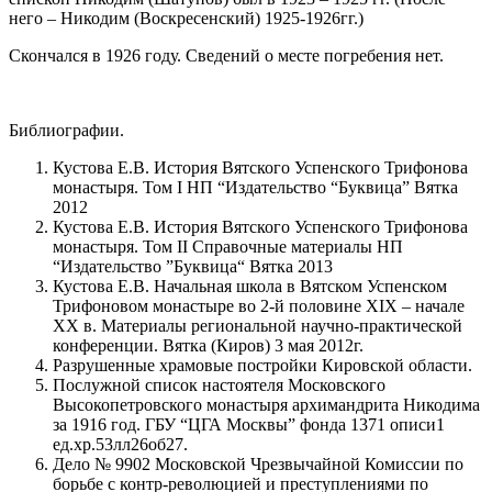
него – Никодим (Воскресенский) 1925-1926гг.)
Скончался в 1926 году. Сведений о месте погребения нет.
Библиографии.
Кустова Е.В. История Вятского Успенского Трифонова
монастыря. Том I НП “Издательство “Буквица” Вятка
2012
Кустова Е.В. История Вятского Успенского Трифонова
монастыря. Том II Справочные материалы НП
“Издательство ”Буквица“ Вятка 2013
Кустова Е.В. Начальная школа в Вятском Успенском
Трифоновом монастыре во 2-й половине XIX – начале
XX в. Материалы региональной научно-практической
конференции. Вятка (Киров) 3 мая 2012г.
Разрушенные храмовые постройки Кировской области.
Послужной список настоятеля Московского
Высокопетровского монастыря архимандрита Никодима
за 1916 год. ГБУ “ЦГА Москвы” фонда 1371 описи1
ед.хр.53лл26об27.
Дело № 9902 Московской Чрезвычайной Комиссии по
борьбе с контр-революцией и преступлениями по