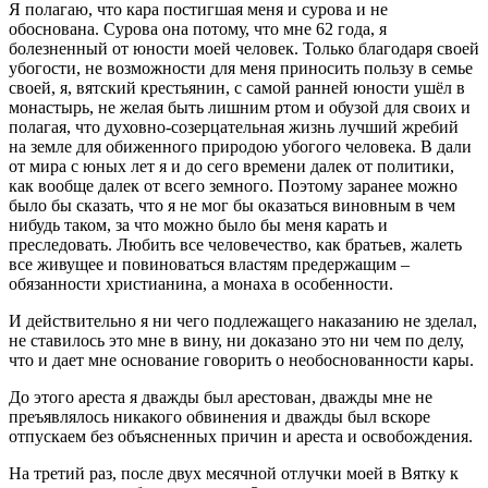
Я полагаю, что кара постигшая меня и сурова и не
обоснована. Сурова она потому, что мне 62 года, я
болезненный от юности моей человек. Только благодаря своей
убогости, не возможности для меня приносить пользу в семье
своей, я, вятский крестьянин, с самой ранней юности ушёл в
монастырь, не желая быть лишним ртом и обузой для своих и
полагая, что духовно-созерцательная жизнь лучший жребий
на земле для обиженного природою убогого человека. В дали
от мира с юных лет я и до сего времени далек от политики,
как вообще далек от всего земного. Поэтому заранее можно
было бы сказать, что я не мог бы оказаться виновным в чем
нибудь таком, за что можно было бы меня карать и
преследовать. Любить все человечество, как братьев, жалеть
все живущее и повиноваться властям предержащим –
обязанности христианина, а монаха в особенности.
И действительно я ни чего подлежащего наказанию не зделал,
не ставилось это мне в вину, ни доказано это ни чем по делу,
что и дает мне основание говорить о необоснованности кары.
До этого ареста я дважды был арестован, дважды мне не
преъявлялось никакого обвинения и дважды был вскоре
отпускаем без объясненных причин и ареста и освобождения.
На третий раз, после двух месячной отлучки моей в Вятку к