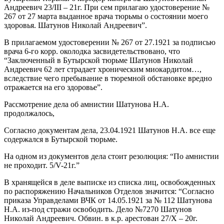
Андреевич 23/III – 21г. При сем прилагаю удостоверение №
267 от 27 марта выданное врача тюрьмы о состоянии моего
здоровья. Шатунов Николай Андреевич”.
В прилагаемом удостоверении № 267 от 27.1921 за подписью
врача 6-го корр. околодка засвидетельствовано, что
“Заключенный в Бутырской тюрьме Шатунов Николай
Андреевич 62 лет страдает хроническим миокардитом…,
вследствие чего пребывание в тюремной обстановке вредно
отражается на его здоровье”.
Рассмотрение дела об амнистии Шатунова Н.А.
продолжалось,
Согласно документам дела, 23.04.1921 Шатунов Н.А. все еще
содержался в Бутырской тюрьме.
На одном из документов дела стоит резолюция: “По амнистии
не проходит. 5/V-21г.”
В хранящейся в деле выписке из списка лиц, освобожденных
по распоряжению Начальников Отделов значится: “Согласно
приказа Управделами ВЧК от 14.05.1921 за № 112 Шатунова
Н.А. из-под стражи освободить. Дело №7270 Шатунов
Николай Андреевич. Обвин. в к.р. арестован 27/X – 20г.