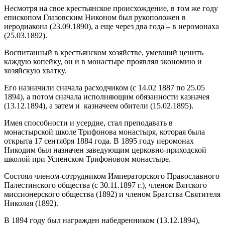
Несмотря на свое крестьянское происхождение, в том же году
епископом Глазовским Никоном был рукоположен в
иеродиакона (23.09.1890), а еще через два года – в иеромонаха
(25.03.1892).
Воспитанный в крестьянском хозяйстве, умевший ценить
каждую копейку, он и в монастыре проявлял экономию и
хозяйскую хватку.
Его назначили сначала расходчиком (с 14.02 1887 по 25.05
1894), а потом сначала исполняющим обязанности казначея
(13.12.1894), а затем и казначеем обители (15.02.1895).
Имея способности и усердие, стал преподавать в
монастырской школе Трифонова монастыря, которая была
открыта 17 сентября 1884 года. В 1895 году иеромонах
Никодим был назначен заведующим церковно-приходской
школой при Успенском Трифоновом монастыре.
Состоял членом-сотрудником Императорского Православного
Палестинского общества (с 30.11.1897 г.), членом Вятского
миссионерского общества (1892) и членом Братства Святителя
Николая (1892).
В 1894 году был награжден набедренником (13.12.1894),