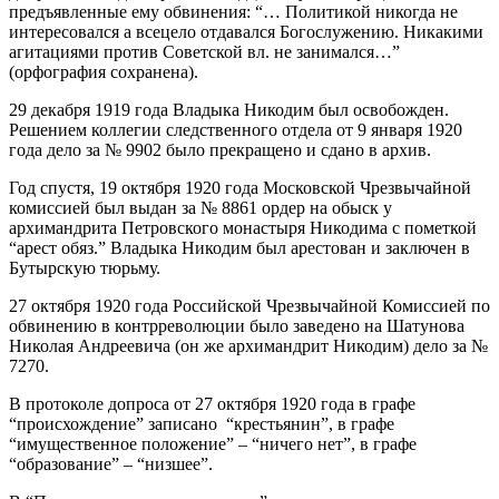
предъявленные ему обвинения: “… Политикой никогда не
интересовался а всецело отдавался Богослужению. Никакими
агитациями против Советской вл. не занимался…”
(орфография сохранена).
29 декабря 1919 года Владыка Никодим был освобожден.
Решением коллегии следственного отдела от 9 января 1920
года дело за № 9902 было прекращено и сдано в архив.
Год спустя, 19 октября 1920 года Московской Чрезвычайной
комиссией был выдан за № 8861 ордер на обыск у
архимандрита Петровского монастыря Никодима с пометкой
“арест обяз.” Владыка Никодим был арестован и заключен в
Бутырскую тюрьму.
27 октября 1920 года Российской Чрезвычайной Комиссией по
обвинению в контрреволюции было заведено на Шатунова
Николая Андреевича (он же архимандрит Никодим) дело за №
7270.
В протоколе допроса от 27 октября 1920 года в графе
“происхождение” записано “крестьянин”, в графе
“имущественное положение” – “ничего нет”, в графе
“образование” – “низшее”.