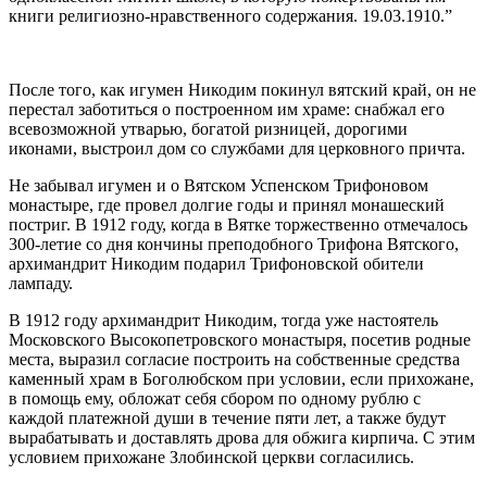
книги религиозно-нравственного содержания. 19.03.1910.”
После того, как игумен Никодим покинул вятский край, он не
перестал заботиться о построенном им храме: снабжал его
всевозможной утварью, богатой ризницей, дорогими
иконами, выстроил дом со службами для церковного причта.
Не забывал игумен и о Вятском Успенском Трифоновом
монастыре, где провел долгие годы и принял монашеский
постриг. В 1912 году, когда в Вятке торжественно отмечалось
300-летие со дня кончины преподобного Трифона Вятского,
архимандрит Никодим подарил Трифоновской обители
лампаду.
В 1912 году архимандрит Никодим, тогда уже настоятель
Московского Высокопетровского монастыря, посетив родные
места, выразил согласие построить на собственные средства
каменный храм в Боголюбском при условии, если прихожане,
в помощь ему, обложат себя сбором по одному рублю с
каждой платежной души в течение пяти лет, а также будут
вырабатывать и доставлять дрова для обжига кирпича. С этим
условием прихожане Злобинской церкви согласились.