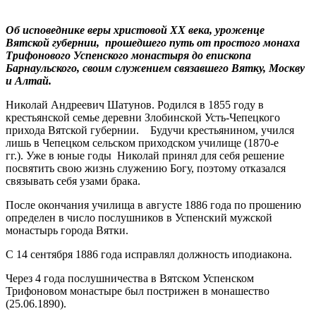
Об исповеднике веры христовой ХХ века, уроженце
Вятской губернии, прошедшего путь от простого монаха
Трифонового Успенского монастыря до епископа
Барнаульского, своим служением связавшего Вятку, Москву
и Алтай.
Николай Андреевич Шатунов. Родился в 1855 году в
крестьянской семье деревни Злобинской Усть-Чепецкого
прихода Вятской губернии. Будучи крестьянином, учился
лишь в Чепецком сельском приходском училище (1870-е
гг.). Уже в юные годы Николай принял для себя решение
посвятить свою жизнь служению Богу, поэтому отказался
связывать себя узами брака.
После окончания училища в августе 1886 года по прошению
определен в число послушников в Успенский мужской
монастырь города Вятки.
С 14 сентября 1886 года исправлял должность иподиакона.
Через 4 года послушничества в Вятском Успенском
Трифоновом монастыре был пострижен в монашество
(25.06.1890).