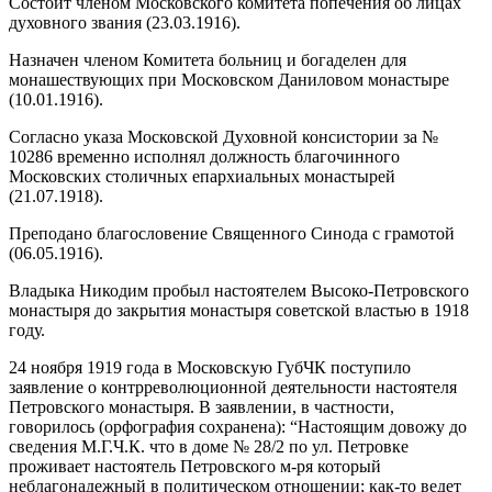
Состоит членом Московского комитета попечения об лицах
духовного звания (23.03.1916).
Назначен членом Комитета больниц и богаделен для
монашествующих при Московском Даниловом монастыре
(10.01.1916).
Согласно указа Московской Духовной консистории за №
10286 временно исполнял должность благочинного
Московских столичных епархиальных монастырей
(21.07.1918).
Преподано благословение Священного Синода с грамотой
(06.05.1916).
Владыка Никодим пробыл настоятелем Высоко-Петровского
монастыря до закрытия монастыря советской властью в 1918
году.
24 ноября 1919 года в Московскую ГубЧК поступило
заявление о контрреволюционной деятельности настоятеля
Петровского монастыря. В заявлении, в частности,
говорилось (орфография сохранена): “Настоящим довожу до
сведения М.Г.Ч.К. что в доме № 28/2 по ул. Петровке
проживает настоятель Петровского м-ря который
неблагонадежный в политическом отношении; как-то ведет