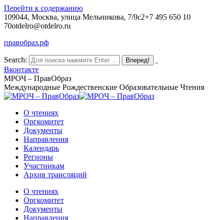
Перейти к содержанию
109044, Москва, улица Мельникова, 7/9с2
+7 495 650 10
70
otdelro@otdelro.ru
правобраз.рф
Search:
Вконтакте
МРОЧ – ПравОбраз
Международные Рождественские Образовательные Чтения
О чтениях
Оргкомитет
Документы
Направления
Календарь
Регионы
Участникам
Архив трансляций
О чтениях
Оргкомитет
Документы
Направления