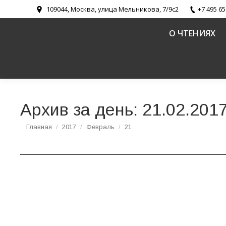
109044, Москва, улица Мельникова, 7/9с2
+7 495 65
О ЧТЕНИЯХ
Архив за день:
21.02.201
Вы здесь:
Главная
2017
Февраль
21
Исторические вехи и современный опыт пас
Церковь и взаимодействие с вооруженными силами и прав
Доклад председателя Синодального отдела п