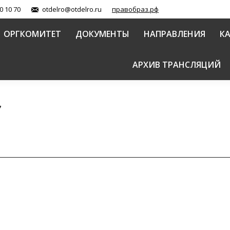
0 10 70
otdelro@otdelro.ru
правобраз.рф
ОРГКОМИТЕТ
ДОКУМЕНТЫ
НАПРАВЛЕНИЯ
К
АРХИВ ТРАНСЛЯЦИЙ
7
тырского окормления военнослужащих Вооруженных
оохранительными учреждениями (документы)
Автор:
Синодальный от
о взаимодействию с Вооруженными силами и правоохр