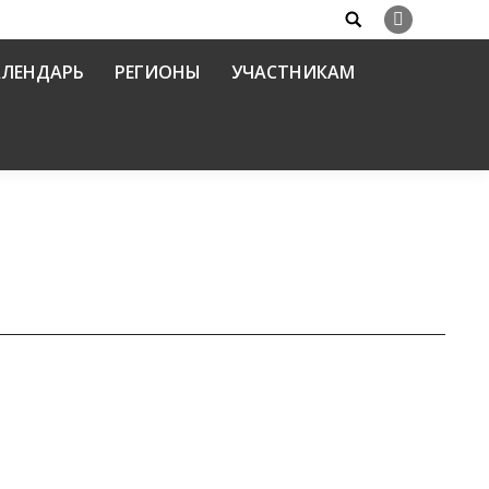
Search:
Вконтакте
АЛЕНДАРЬ
РЕГИОНЫ
УЧАСТНИКАМ
 сил Российской Федерации
дел по взаимодействию с вооруженными силами
21.02.2017
анительными органами протоиерея Сергия