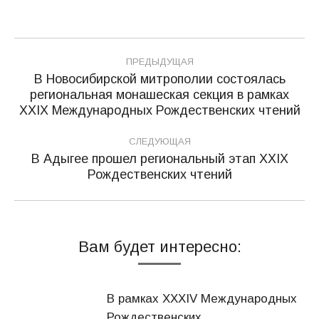
Навигация
ПРЕДЫДУЩАЯ
по
В Новосибирской митрополии состоялась
региональная монашеская секция в рамках
Предыдущая
записям
ХХIХ Международных Рождественских чтений
запись:
СЛЕДУЮЩАЯ
В Адыгее прошел региональный этап XXIX
Следующая
Рождественских чтений
запись:
Вам будет интересно:
В рамках XXXIV Международных
Рождественских