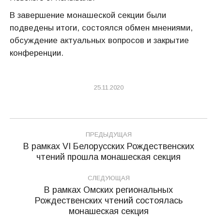
В завершение монашеской секции были
подведены итоги, состоялся обмен мнениями,
обсуждение актуальных вопросов и закрытие
конференции.
25.11.2020
Навигация
ПРЕДЫДУЩАЯ
по
В рамках VI Белорусских Рождественских
Предыдущая
чтений прошла монашеская секция
записям
запись:
СЛЕДУЮЩАЯ
В рамках Омских региональных
Рождественских чтений состоялась
Следующая
монашеская секция
запись: