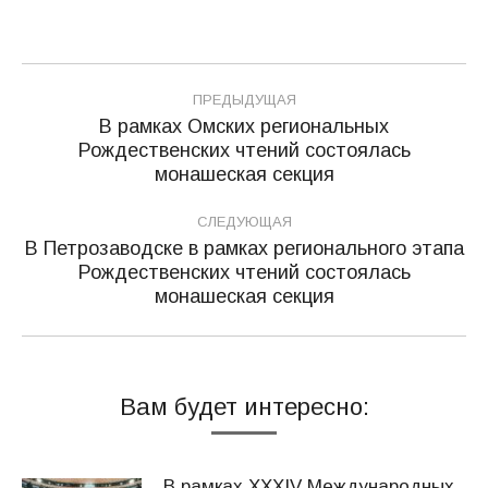
Навигация
ПРЕДЫДУЩАЯ
по
В рамках Омских региональных
Рождественских чтений состоялась
Предыдущая
записям
монашеская секция
запись:
СЛЕДУЮЩАЯ
В Петрозаводске в рамках регионального этапа
Рождественских чтений состоялась
Следующая
монашеская секция
запись:
Вам будет интересно:
В рамках XXXIV Международных