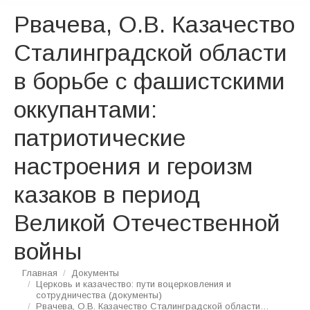
Рвачева, О.В. Казачество
Сталинградской области
в борьбе с фашистскими
оккупантами:
патриотические
настроения и героизм
казаков в период
Великой Отечественной
войны
Вы здесь:
Главная
Документы
Церковь и казачество: пути воцерковления и
сотрудничества (документы)
Рвачева, О.В. Казачество Сталинградской области…