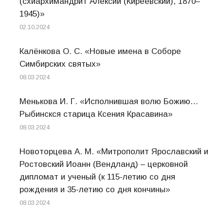
(схиархимандрит Алексий (Киреевский), 1870–
1945)»
02.10.2024
Калёнкова О. С. «Новые имена в Соборе
Симбирских святых»
08.03.2024
Менькова И. Г. «Исполнившая волю Божию…
Рыбинскся старица Ксения Красавина»
08.03.2024
Новоторцева А. М. «Митрополит Ярославский и
Ростовский Иоанн (Вендланд) – церковной
дипломат и ученый (к 115-летию со дня
рождения и 35-летию со дня кончины»
08.03.2024