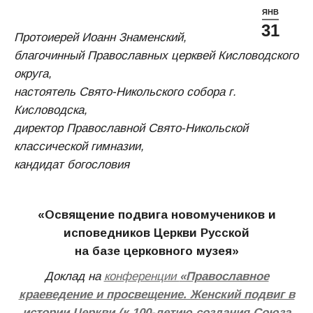
ЯНВ
31
Протоиерей Иоанн Знаменский,
благочинный Православных церквей Кисловодского
округа,
настоятель Свято-Никольского собора г.
Кисловодска,
директор Православной Свято-Никольской
классической гимназии,
кандидат богословия
«Освящение подвига новомучеников и
исповедников Церкви Русской
на базе церковного музея»
Доклад на
конференции
«Православное
краеведение и просвещение. Женский подвиг в
истории Церкви (к 100-летию создания Союза