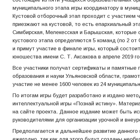
муниципального этапа игры координатору в муниц
Кустовой отборочный этап проходит с участием 
приезжают на кустовой, то есть епархиальный эт
Симбирская, Мелекесская и Барышская, которые
кустового этапа определяются 5 команд (по 2 от
и примут участие в финале игры, который состои
юношества имени С. Т. Аксакова в апреле 2019 го
Все участники получат сертификаты и памятные 
образования и науки Ульяновской области, грамо
участие не менее 1600 человек из 24 муниципаль
По итогам игры будет разработано и издано мето
интеллектуальной игры «Познай истину». Матер
на сайте проекта. Данное издание может быть и
руководителями для организации урочной и внеур
Предполагается и дальнейшее развитие данного п
ежегодно, так как для этого будут созданы необ