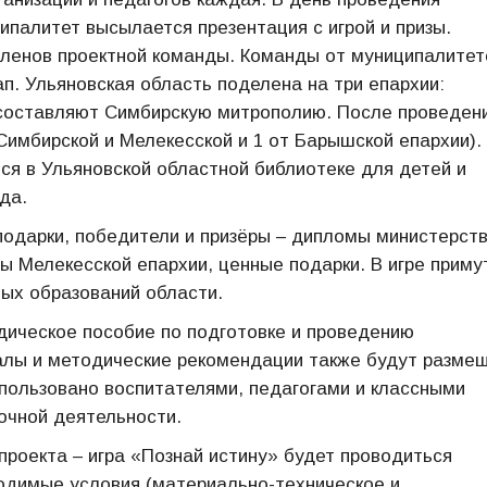
ипалитет высылается презентация с игрой и призы.
членов проектной команды. Команды от муниципалитет
ап. Ульяновская область поделена на три епархии:
 составляют Симбирскую митрополию. После проведен
 Симбирской и Мелекесской и 1 от Барышской епархии).
тся в Ульяновской областной библиотеке для детей и
да.
подарки, победители и призёры – дипломы министерст
ты Мелекесской епархии, ценные подарки. В игре приму
ных образований области.
дическое пособие по подготовке и проведению
иалы и методические рекомендации также будут разме
спользовано воспитателями, педагогами и классными
очной деятельности.
роекта – игра «Познай истину» будет проводиться
ходимые условия (материально-техническое и