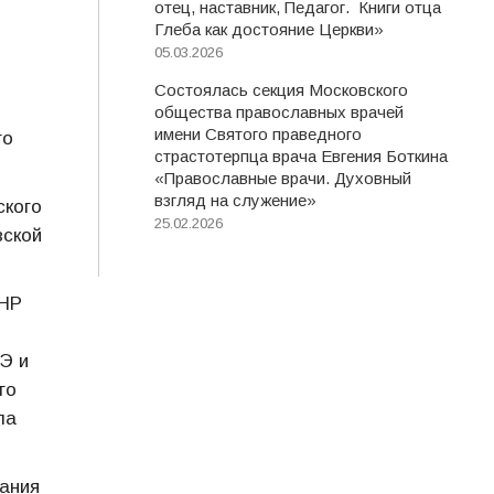
отец, наставник, Педагог. Книги отца
Глеба как достояние Церкви»
05.03.2026
Состоялась секция Московского
общества православных врачей
имени Святого праведного
го
страстотерпца врача Евгения Боткина
«Православные врачи. Духовный
взгляд на служение»
ского
25.02.2026
вской
КНР
Э и
го
ла
ания