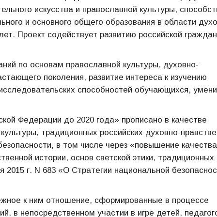
тельного искусства и православной культуры, способст
ьного и основного общего образования в области духо
 лет. Проект содействует развитию российской гражда
аний по основам православной культуры, духовно-
астающего поколения, развитие интереса к изучению
 исследовательских способностей обучающихся, умени
ской Федерации до 2020 года» прописано в качестве
 культуры, традиционных российских духовно-нравств
 безопасности, в том числе через «повышение качества
твенной истории, основ светской этики, традиционных
ря 2015 г. N 683 «О Стратегии национальной безопасно
режное к ним отношение, сформированные в процессе
ий, в непосредственном участии в игре детей, педагог