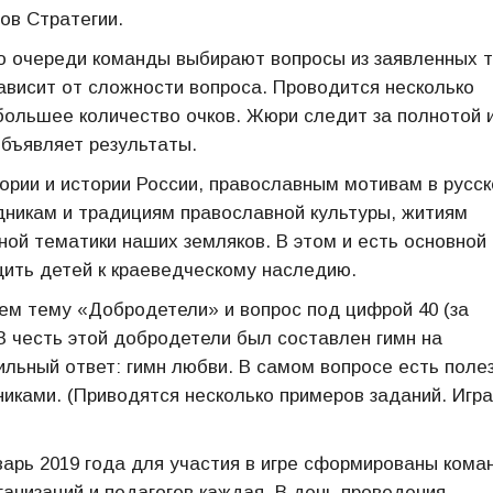
ов Стратегии.
По очереди команды выбирают вопросы из заявленных 
ависит от сложности вопроса. Проводится несколько
большее количество очков. Жюри следит за полнотой 
объявляет результаты.
ории и истории России, православным мотивам в русск
здникам и традициям православной культуры, житиям
ной тематики наших земляков. В этом и есть основной
ить детей к краеведческому наследию.
ем тему «Добродетели» и вопрос под цифрой 40 (за
В честь этой добродетели был составлен гимн на
льный ответ: гимн любви. В самом вопросе есть поле
иками. (Приводятся несколько примеров заданий. Игра
варь 2019 года для участия в игре сформированы кома
анизаций и педагогов каждая. В день проведения