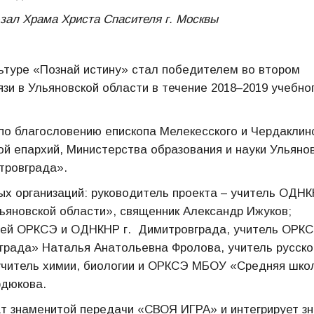
-зал Храма Христа Спасителя г. Москвы
льтуре «Познай истину» стал победителем во втором
язи в Ульяновской области в течение 2018–2019 учебно
по благословению епископа Мелекесского и Чердаклин
й епархий, Министерства образования и науки Ульяно
тровграда».
ых организаций: руководитель проекта – учитель ОДН
ьяновской области», священник Александр Ижуков;
лей ОРКСЭ и ОДНКНР г.
Димитровграда, учитель ОРКС
града» Наталья Анатольевна Фролова, учитель русско
 учитель химии, биологии и ОРКСЭ МБОУ «Средняя шко
рдюкова.
т знаменитой передачи «СВОЯ ИГРА» и интегрирует зн