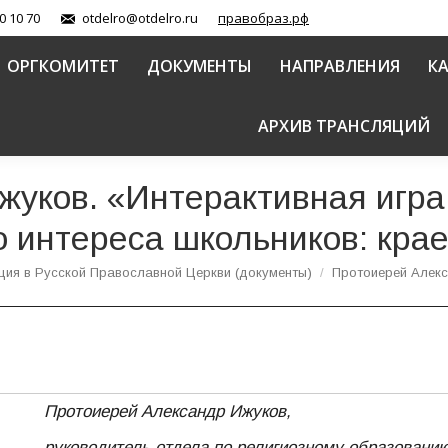
0 10 70
otdelro@otdelro.ru
правобраз.рф
ОРГКОМИТЕТ
ДОКУМЕНТЫ
НАПРАВЛЕНИЯ
К
АРХИВ ТРАНСЛЯЦИЙ
уков. «Интерактивная игра
о интереса школьников: кра
ция в Русской Православной Церкви (документы)
Протоиерей Алекс
Протоиерей Александр Ижуков,
руководитель отдела по религиозному образованию