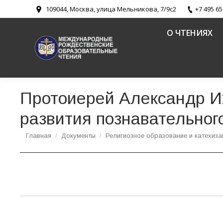
109044, Москва, улица Мельникова, 7/9с2
+7 495 65
О ЧТЕНИЯХ
Протоиерей Александр Иж
развития познавательног
Вы здесь:
Главная
Документы
Религиозное образование и катехиза