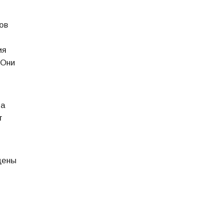
ов
ия
 Они
ва
т
щены