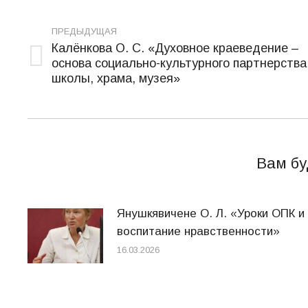
Навигация
по
ПРЕДЫДУЩАЯ
Калёнкова О. С. «Духовное краеведение –
записям
основа социально-культурного партнерства
Предыдущая
школы, храма, музея»
запись:
Вам бу
Янушкявичене О. Л. «Уроки ОПК и
воспитание нравственности»
16.03.2026