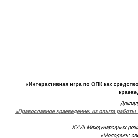
«Интерактивная игра по ОПК как средств
краеве
Доклад
«Православное краеведение: из опыта работы
XXVII Международных рожд
«Молодежь: св