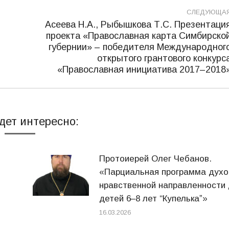
СЛЕДУЮЩА
Асеева Н.А., Рыбышкова Т.С. Презентаци
проекта «Православная карта Симбирско
губернии» – победителя Международног
Следующая
открытого грантового конкурс
запись:
«Православная инициатива 2017–2018
дет интересно:
Протоиерей Олег Чебанов.
«Парциальная программа духо
нравственной направленности
детей 6–8 лет “Купелькаˮ»
16.03.2026