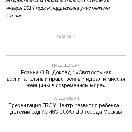
Рождественских образовательных чтений 26
января 2014 года и поддержана участниками
Чтений.
10.02.2014
Навигация
ПРЕДЫДУЩАЯ
по
Розина О.В. Доклад : «Святость как
воспитательный нравственный идеал и миссия
Предыдущая
записям
женщины в современном мире»
запись:
СЛЕДУЮЩАЯ
Презентация ГБОУ Центр развития ребёнка –
Следующая
детский сад № 463 ЗОУО ДО города Москвы
запись: