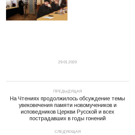
29.01.2020
Навигация
ПРЕДЫДУЩАЯ
по
На Чтениях продолжилось обсуждение темы
увековечения памяти новомучеников и
записям
Предыдущая
исповедников Церкви Русской и всех
запись:
пострадавших в годы гонений
СЛЕДУЮЩАЯ