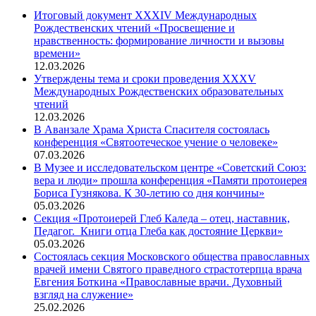
Итоговый документ XXХIV Международных
Рождественских чтений «Просвещение и
нравственность: формирование личности и вызовы
времени»
12.03.2026
Утверждены тема и сроки проведения XXXV
Международных Рождественских образовательных
чтений
12.03.2026
В Аванзале Храма Христа Спасителя состоялась
конференция «Святоотеческое учение о человеке»
07.03.2026
В Музее и исследовательском центре «Советский Союз:
вера и люди» прошла конференция «Памяти протоиерея
Бориса Гузнякова. К 30-летию со дня кончины»
05.03.2026
Секция «Протоиерей Глеб Каледа – отец, наставник,
Педагог. Книги отца Глеба как достояние Церкви»
05.03.2026
Состоялась секция Московского общества православных
врачей имени Святого праведного страстотерпца врача
Евгения Боткина «Православные врачи. Духовный
взгляд на служение»
25.02.2026