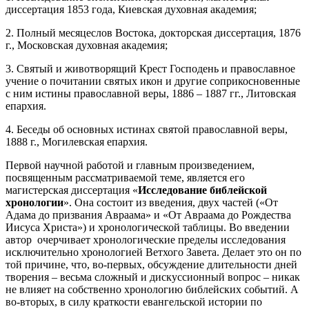
диссертация 1853 года, Киевская духовная академия;
2. Полный месяцеслов Востока, докторская диссертация, 1876
г., Московская духовная академия;
3. Святый и животворящий Крест Господень и православное
учение о почитании святых икон и другие соприкосновенные
с ним истины православной веры, 1886 – 1887 гг., Литовская
епархия.
4. Беседы об основных истинах святой православной веры,
1888 г., Могилевская епархия.
Первой научной работой и главным произведением,
посвященным рассматриваемой теме, является его
магистерская диссертация «
Исследование библейской
хронологии
». Она состоит из введения, двух частей («От
Адама до призвания Авраама» и «От Авраама до Рождества
Иисуса Христа») и хронологической таблицы. Во введении
автор очерчивает хронологические пределы исследования
исключительно хронологией Ветхого Завета. Делает это он по
той причине, что, во-первых, обсуждение длительности дней
творения – весьма сложный и дискуссионный вопрос – никак
не влияет на собственно хронологию библейских событий. А
во-вторых, в силу краткости евангельской истории по