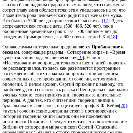
сказано было падшим прародителям нашим, что семя жены
сотрет главу змия обольстителя; этим указывалось на то, что
Избавитель рода человеческого родится от жены без мужа.
Это было за 5500 лет до пришествия Спасителя»
[17]
. Здесь
встречаются как точные даты (538, 486, 520 лет), так и
обобщенные временные сроки: «за 1700 слишком лет до
рождения Примирителя», «за 600 почти лет до Р.Х.»
[18]
.
Однако самым интересным представляется
Прибавление к
беседам
, содержащее разделы «Сотворение мира» и «Время
существования рода человеческого»
[19]
. Если в
«Исследовании» вопрос длительности шести дней творения
не рассматривался, то здесь как раз имеются пространные
рассуждения об этих сложных вопросах с привлечением
современных на то время данных геологии, астрономии,
биологии. В целом архиеп. Сергий приходит к выводу, что
наиболее удачно согласовать рассказ Шестоднева с выводами
ученых можно, если принять дни творения за длительные
периоды. А для тех, кто считает дни творения днями в
буквальном смысле слова, он цитирует проф. К.Ф. Кейля
[20]
:
«пусть геологические доктрины стоят в противоречии с
историей творения книги Бытия; они не поколеблют
истинности Писания». Следует отметить, что летосчисление
Библии от сотворения мира епископ Сергий (Спасский)
определяет как 5500 лет в строго хронологическом смысле