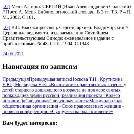
[22]
Мень А., прот. СЕРГИЙ (Иван Александрович Спасский)
// Прот. А. Мень. Библиологический словарь. В 3 тт. Т.3. Р – Я.
М., 2002. С.101.
[23]
В.С. Высокопреосвящ. Сергий, архиеп. Владимирский //
Церковные ведомости, издаваемые при Святейшем
Правительствующем Синоде: еженедельное издание с
прибавлениями. № 48. СПб., 1904. С.1948
24.05.2021
Навигация по записям
Предыдущая
Предыдущая запись:
Носкова Т.Н., Крутихина
Е.Ю., Медведева Н.Е. «Воспитание нравственных качеств у
детей старшего дошкольного возраста на примере святых
полководцев земли русской (реализация проекта “Колесо
истории”)»
Следующая
Следующая запись:
Международная
общественная организация «Союз православных женщин»
провела конференцию «Супружества благословение»
Вам будет интересно: