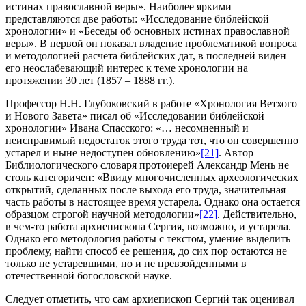
истинах православной веры». Наиболее яркими
представляются две работы: «Исследование библейской
хронологии» и «Беседы об основных истинах православной
веры». В первой он показал владение проблематикой вопроса
и методологией расчета библейских дат, в последней виден
его неослабевающий интерес к теме хронологии на
протяжении 30 лет (1857 – 1888 гг.).
Профессор Н.Н. Глубоковский в работе «Хронология Ветхого
и Нового Завета» писал об «Исследовании библейской
хронологии» Ивана Спасского: «… несомненный и
неисправимый недостаток этого труда тот, что он совершенно
устарел и ныне недоступен обновлению»
[21]
. Автор
Библиологического словаря протоиерей Александр Мень не
столь категоричен: «Ввиду многочисленных археологических
открытий, сделанных после выхода его труда, значительная
часть работы в настоящее время устарела. Однако она остается
образцом строгой научной методологии»
[22]
. Действительно,
в чем-то работа архиепископа Сергия, возможно, и устарела.
Однако его методология работы с текстом, умение выделить
проблему, найти способ ее решения, до сих пор остаются не
только не устаревшими, но и не превзойденными в
отечественной богословской науке.
Следует отметить, что сам архиепископ Сергий так оценивал