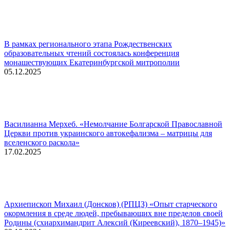
В рамках регионального этапа Рождественских
образовательных чтений состоялась конференция
монашествующих Екатеринбургской митрополии
05.12.2025
Василианна Мерхеб. «Немолчание Болгарской Православной
Церкви против украинского автокефализма – матрицы для
вселенского раскола»
17.02.2025
Архиепископ Михаил (Донсков) (РПЦЗ) «Опыт старческого
окормления в среде людей, пребывающих вне пределов своей
Родины (схиархимандрит Алексий (Киреевский), 1870–1945)»