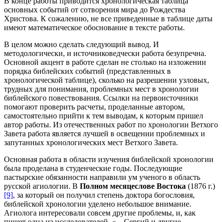
В конце работы приводится хронологическая таблица
основных событий от сотворения мира до Рождества
Христова. К сожалению, не все приведенные в таблице даты
имеют математическое обоснование в тексте работы.
В целом можно сделать следующий вывод. И
методологически, и источниковедчески работа безупречна.
Основной акцент в работе сделан не столько на изложении
порядка библейских событий (представленных в
хронологической таблице), сколько на разрешении узловых,
трудных для понимания, проблемных мест в хронологии
библейского повествования. Ссылки на первоисточники
помогают проверить расчеты, проделанные автором,
самостоятельно прийти к тем выводам, к которым пришел
автор работы. Из отечественных работ по хронологии Ветхого
Завета работа является лучшей в освещении проблемных и
запутанных хронологических мест Ветхого Завета.
Основная работа в области изучения библейской хронологии
была проделана в студенческие годы. Последующие
пастырские обязанности направили ум ученого в область
русской агиологии. В
Полном месяцеслове Востока
(1876 г.)
[9]
, за который он получил степень доктора богословия,
библейской хронологии уделено небольшое внимание.
Агиолога интересовали совсем другие проблемы, и, как
пишет одна из исследователей, «…Сергий и другие