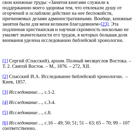
свои книжные труды: «Занятия книгами служили к
поддержанию моего здоровья тем, что отвлекали душу от
огорчений и ослабляли действие на нее беспокойств,
причиняемых делами административными. Вообще, книжные
занятия были для меня великим благодеянием»
[23]
. Эта
подлинная христианская и научная скромность нисколько не
умаляет значительности его трудов, в которых большая доля
внимания уделена исследованию библейской хронологии.
[1]
Сергий (Спасский), архим. Полный месяцеслов Востока. –
Т. 2. Святой Восток. – М., 1876. – 272, XII.
[2]
Спасский И.А. Исследование библейской хронологии. –
Киев, 1857.
[3]
Исследование
…, с.1-2.
[4]
Исследование
…, с.3-4.
[5]
Исследование
…, с.8.
[6]
Исследование
…, с.16 – 49; 50; 51; 51 – 63; 65 – 70; 99 – 107
соответственно.