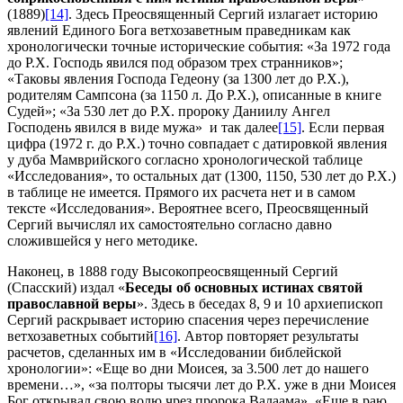
(1889)
[14]
. Здесь Преосвященный Сергий излагает историю
явлений Единого Бога ветхозаветным праведникам как
хронологически точные исторические события: «За 1972 года
до Р.Х. Господь явился под образом трех странников»;
«Таковы явления Господа Гедеону (за 1300 лет до Р.Х.),
родителям Сампсона (за 1150 л. До Р.Х.), описанные в книге
Судей»; «За 530 лет до Р.Х. пророку Даниилу Ангел
Господень явился в виде мужа» и так далее
[15]
. Если первая
цифра (1972 г. до Р.Х.) точно совпадает с датировкой явления
у дуба Мамврийского согласно хронологической таблице
«Исследования», то остальных дат (1300, 1150, 530 лет до Р.Х.)
в таблице не имеется. Прямого их расчета нет и в самом
тексте «Исследования». Вероятнее всего, Преосвященный
Сергий вычислял их самостоятельно согласно давно
сложившейся у него методике.
Наконец, в 1888 году Высокопреосвященный Сергий
(Спасский) издал «
Беседы об основных истинах святой
православной веры
». Здесь в беседах 8, 9 и 10 архиепископ
Сергий раскрывает историю спасения через перечисление
ветхозаветных событий
[16]
. Автор повторяет результаты
расчетов, сделанных им в «Исследовании библейской
хронологии»: «Еще во дни Моисея, за 3.500 лет до нашего
времени…», «за полторы тысячи лет до P.X. уже в дни Моисея
Бог открывал свою волю чрез пророка Валаама», «Еще в раю