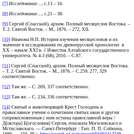
[7]
Исследование
…, с.13 – 16.
[8]
Исследование
…, с.21 – 38.
[9]
Сергий (Спасский), архим. Полный месяцеслов Востока. –
Т. 2. Святой Восток. – М., 1876. – 272, XII.
[10]
Иванова Н.П. История изучения месяцесловов и их
значение в исследованиях по древнерусской хронологии в
XX – начале XXI в. // Известия Алтайского государственного
университета. № 4-3 (68), 2010. – С.87.
[11]
Сергий (Спасский), архим. Полный месяцеслов Востока.
– Т. 2. Святой Восток. – М., 1876. – С.259, 277, 329
соответственно.
[12]
Там же. – С. 269, 337 соответственно.
[13]
Там же. – С. 234, 336 соответственно.
[14]
Святый и животворящий Крест Господень и
православное учение о почитании святых икон и другия
соприкосновенныя с ним истины православной веры /
Д[октора] Б[огословия] Сергия, епископа Могилевскаго и
Мстиславскаго. — Санкт-Петербург : Тип. П. П. Сойкина,
1889. — 156, III с.
https://search.rsl.ru/ru/record/01003412748