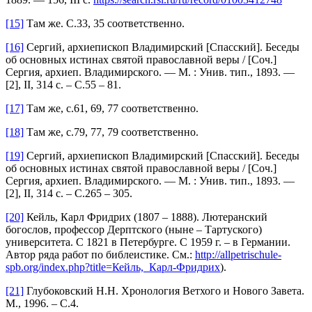
[15]
Там же. С.33, 35 соответственно.
[16]
Сергий, архиепископ Владимирский [Спасский]. Беседы
об основных истинах святой православной веры / [Соч.]
Сергия, архиеп. Владимирского. — М. : Унив. тип., 1893. —
[2], II, 314 с. – С.55 – 81.
[17]
Там же, с.61, 69, 77 соответственно.
[18]
Там же, с.79, 77, 79 соответственно.
[19]
Сергий, архиепископ Владимирский [Спасский]. Беседы
об основных истинах святой православной веры / [Соч.]
Сергия, архиеп. Владимирского. — М. : Унив. тип., 1893. —
[2], II, 314 с. – С.265 – 305.
[20]
Кейль, Карл Фридрих (1807 – 1888). Лютеранский
богослов, профессор Дерптского (ныне – Тартуского)
университета. С 1821 в Петербурге. С 1959 г. – в Германии.
Автор ряда работ по библеистике. См.:
http://allpetrischule-
spb.org/index.php?title=Кейль,_Карл-Фридрих
).
[21]
Глубоковский Н.Н. Хронология Ветхого и Нового Завета.
М., 1996. – С.4.