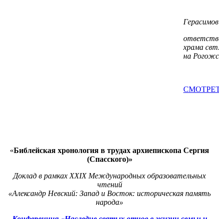
Герасимов
ответстве
храма свт
на Рогожс
СМОТРЕ
«
Библейская хронология в трудах архиепископа Сергия
(Спасского)»
Доклад в рамках XXIХ Международных образовательных
чтений
«Александр Невский: Запад и Восток: историческая память
народа»
Конференция
«Наследие святых отцов в жизни семьи и