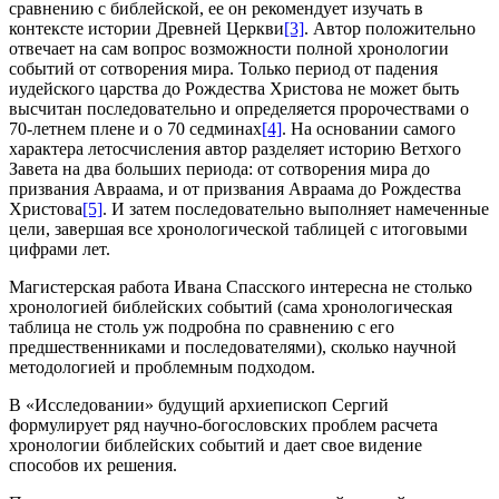
сравнению с библейской, ее он рекомендует изучать в
контексте истории Древней Церкви
[3]
. Автор положительно
отвечает на сам вопрос возможности полной хронологии
событий от сотворения мира. Только период от падения
иудейского царства до Рождества Христова не может быть
высчитан последовательно и определяется пророчествами о
70-летнем плене и о 70 седминах
[4]
. На основании самого
характера летосчисления автор разделяет историю Ветхого
Завета на два больших периода: от сотворения мира до
призвания Авраама, и от призвания Авраама до Рождества
Христова
[5]
. И затем последовательно выполняет намеченные
цели, завершая все хронологической таблицей с итоговыми
цифрами лет.
Магистерская работа Ивана Спасского интересна не столько
хронологией библейских событий (сама хронологическая
таблица не столь уж подробна по сравнению с его
предшественниками и последователями), сколько научной
методологией и проблемным подходом.
В «Исследовании» будущий архиепископ Сергий
формулирует ряд научно-богословских проблем расчета
хронологии библейских событий и дает свое видение
способов их решения.