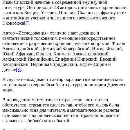
Иван Спасский начитан в современной ему научной
литературе. Он приводит 48 авторов, писавших о хронологии:
латинских Боэция, Уссерия, Петавия, Скалигера, французских
и английских ученых и знаменитого греческого ученого
Экономоса
[7]
.
Автор «Исследования» отлично знает древние и
святоотеческие толкования, имеющие непосредственное
отношение к разрешению хронологических вопросов: Филон
Александрийский, Димитрий Фалерейский, Иосиф Флавий,
Юлий Африкан, Ориген, Климент Александрийский,
Амфилохий Иконийский, Епифаний Кипрский, Евсевий
Кесарийский, Иероним Стридонский, Ефрем Сирин и
другие
[8]
.
В случае необходимости автор обращается к внебиблейским
источникам из европейской литературы по истории Древнего
мира.
В проведении математических расчетов автор точен,
обстоятелен, стремится сделать так, чтобы его мысль была
максимально ясна для читателя, а математические расчеты
основывались на библейском тексте и отражали порядок и
взаимосвязь библейских событий.