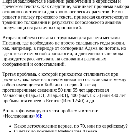
Первая заключается в наличии разночтений в еврейском и
греческом текстах. Как следствие, возникает проблема выбора
основного источника для хронологических расчетов. Ее он
решает в пользу греческого текста, привлекая святоотеческую
традицию толкования и результаты богословского анализа
получающихся различных хронологий.
Вторая проблема связана с трудными для расчета местами
Писания, где необходимо не просто складывать годы жизни,
как, например, в периоде от сотворения Адама до потопа, но
где в тексте нет ясной хронологии, и длительность периода
приходится рассчитывать на основании различных
соображений и сопоставлений.
Третья проблема, с которой приходится сталкиваться при
расчетах, заключается в необходимости согласовывать между
собою имеющиеся в Библии на первый взгляд
противоречивые сведения: 50 или 55 лет царствовал
Манассия (4Цар.21:1, 2Пар.33:1), 400 (Быт.15:13) или 430 лет
пребывания евреев в Египте (Исх.12:40) и др.
Вот как формулируются эти проблемы в тексте
«Исследования»
[6]
:
Какое летосчисление вернее, по 70, или по еврейскому?
О летах до рождения Мафусалом Ламеха