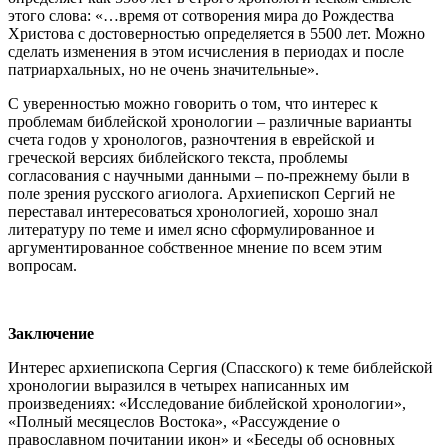
этого слова: «…время от сотворения мира до Рождества
Христова с достоверностью определяется в 5500 лет. Можно
сделать изменения в этом исчисления в периодах и после
патриархальных, но не очень значительные».
С уверенностью можно говорить о том, что интерес к
проблемам библейской хронологии – различные варианты
счета годов у хронологов, разночтения в еврейской и
греческой версиях библейского текста, проблемы
согласования с научными данными – по-прежнему были в
поле зрения русского агиолога. Архиепископ Сергий не
переставал интересоваться хронологией, хорошо знал
литературу по теме и имел ясно сформулированное и
аргументированное собственное мнение по всем этим
вопросам.
Заключение
Интерес архиепископа Сергия (Спасского) к теме библейской
хронологии выразился в четырех написанных им
произведениях: «Исследование библейской хронологии»,
«Полный месяцеслов Востока», «Рассуждение о
православном почитании икон» и «Беседы об основных