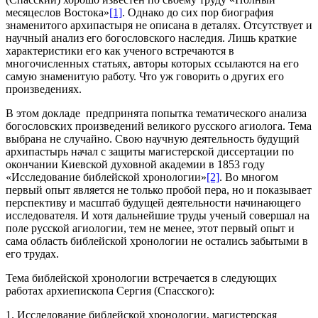
месяцеслов Востока»
[1]
. Однако до сих пор биография
знаменитого архипастыря не описана в деталях. Отсутствует и
научный анализ его богословского наследия. Лишь краткие
характеристики его как ученого встречаются в
многочисленных статьях, авторы которых ссылаются на его
самую знаменитую работу. Что уж говорить о других его
произведениях.
В этом докладе предпринята попытка тематического анализа
богословских произведений великого русского агиолога. Тема
выбрана не случайно. Свою научную деятельность будущий
архипастырь начал с защиты магистерской диссертации по
окончании Киевской духовной академии в 1853 году
«Исследование библейской хронологии»
[2]
. Во многом
первый опыт является не только пробой пера, но и показывает
перспективу и масштаб будущей деятельности начинающего
исследователя. И хотя дальнейшие труды ученый совершал на
поле русской агиологии, тем не менее, этот первый опыт и
сама область библейской хронологии не остались забытыми в
его трудах.
Тема библейской хронологии встречается в следующих
работах архиепископа Сергия (Спасского):
1. Исследование библейской хронологии, магистерская