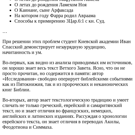
О летах до рождения Ламехом Ноя
О Каинане, сыне Арфаксада
На котором году Фарра родил Авраама
Способы к примирению 3Цар.6:1 с кн. Суд.
…
При решении этих проблем студент Киевской академии Иван
Спасский демонстрирует незаурядную эрудицию,
начитанность и ум.
Во-первых, как видно из анализа приводимых им источников,
он хорошо знает весь текст Ветхого Завета. Ясно, что он не
просто прочитан, но содержится в памяти: автор
«Исследования» свободно оперирует библейскими событиями
как из Пятокнижия, так и из пророческих и неканонических
книг Библии.
Во-вторых, автор знает текстологическую традицию и умеет
сличать не только греческий, еврейский и самаритянский
текст, но и знает отличия во французских, немецких,
английских и латинских изданиях. Рассуждая о хронологии
еврейского текста, он знает отличия в переводах Акилы,
Феодотиона и Симмаха.