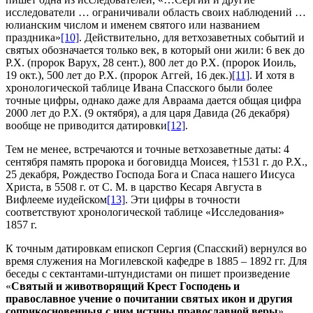
исследователи … ограничивали область своих наблюдений …
юлианским числом и именем святого или названием
праздника»
[10]
. Действительно, для ветхозаветных событий и
святых обозначается только век, в который они жили: 6 век до
Р.Х. (пророк Варух, 28 сент.), 800 лет до Р.Х. (пророк Иоиль,
19 окт.), 500 лет до Р.Х. (пророк Аггей, 16 дек.)
[11]
. И хотя в
хронологической таблице Ивана Спасского были более
точные цифры, однако даже для Авраама дается общая цифра
2000 лет до Р.Х. (9 октября), а для царя Давида (26 декабря)
вообще не приводится датировки
[12]
.
Тем не менее, встречаются и точные ветхозаветные даты: 4
сентября память пророка и боговидца Моисея, †1531 г. до Р.X.,
25 декабря, Рождество Господа Бога и Спаса нашего Иисуса
Христа, в 5508 г. от С. М. в царство Кесаря Августа в
Вифлееме иудейском
[13]
. Эти цифры в точности
соответствуют хронологической таблице «Исследования»
1857 г.
К точным датировкам епископ Сергия (Спасский) вернулся во
время служения на Могилевской кафедре в 1885 – 1892 гг. Для
беседы с сектантами-штундистами он пишет произведение
«
Святый и животворящий Крест Господень и
православное учение о почитании святых икон и другия
соприкосновенныя с ним истины православной веры
»