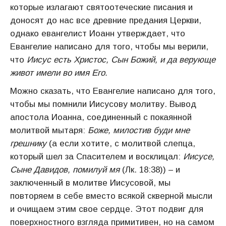
которые излагают святоотеческие писания и
доносят до нас все древние предания Церкви,
однако евангелист Иоанн утверждает, что
Евангелие написано для того, чтобы мы верили,
что
Иисус есть Христос, Сын Божий, и да верующе
живот имели во имя Его.
Можно сказать, что Евангелие написано для того,
чтобы мы помнили Иисусову молитву. Вывод
апостола Иоанна, соединенный с покаянной
молитвой мытаря:
Боже, милостив буди мне
грешнику
(а если хотите, с молитвой слепца,
который шел за Спасителем и восклицал:
Иисусе,
Сыне Давидов, помилуй мя
(Лк. 18:38)) – и
заключенный в молитве Иисусовой, мы
повторяем в себе вместо всякой скверной мысли
и очищаем этим свое сердце. Этот подвиг для
поверхностного взгляда примитивен, но на самом