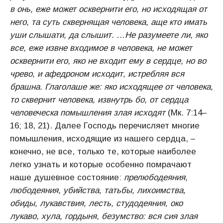
в онь, еже может осквернити его, но исходящая от
него, та суть сквернящая человека, аще кто имать
уши слышати, да слышит. …Не разумеете ли, яко
все, еже извне входимое в человека, не может
осквернити его, яко не входит ему в сердце, но во
чрево, и афедроном исходит, истребляя вся
брашна. Глаголаше же: яко исходящее от человека,
то сквернит человека, извнутрь бо, от сердца
человеческа помышления злая исходят
(Мк. 7:14–
16; 18, 21). Далее Господь перечисляет многие
помышления, исходящие из нашего сердца, –
конечно, не все, только те, которые наиболее
легко узнать и которые особенно помрачают
наше душевное состояние:
прелюбодеяния,
любодеяния, убийства, татьбы, лихоимства,
обиды, лукавствия, лесть, студодеяния, око
лукаво, хула, гордыня, безумство: вся сия злая