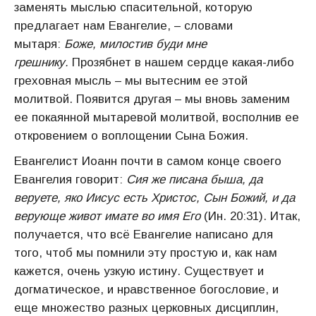
заменять мыслью спасительной, которую
предлагает нам Евангелие, – словами
мытаря:
Боже, милостив буди мне
грешнику.
Прозябнет в нашем сердце какая-либо
греховная мысль – мы вытесним ее этой
молитвой. Появится другая – мы вновь заменим
ее покаянной мытаревой молитвой, восполнив ее
откровением о воплощении Сына Божия.
Евангелист Иоанн почти в самом конце своего
Евангелия говорит:
Сия же писана быша, да
веруете, яко Иисус есть Христос, Сын Божий, и да
верующе живот имате во имя Его
(Ин. 20:31). Итак,
получается, что всё Евангелие написано для
того, чтоб мы помнили эту простую и, как нам
кажется, очень узкую истину. Существует и
догматическое, и нравственное богословие, и
еще множество разных церковных дисциплин,