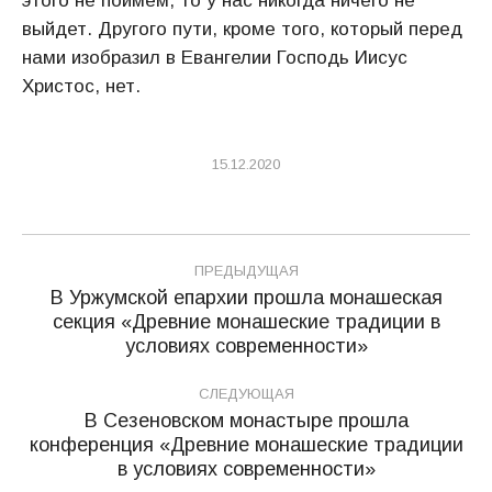
этого не поймем, то у нас никогда ничего не
выйдет. Другого пути, кроме того, который перед
нами изобразил в Евангелии Господь Иисус
Христос, нет.
15.12.2020
Навигация
ПРЕДЫДУЩАЯ
по
В Уржумской епархии прошла монашеская
секция «Древние монашеские традиции в
Предыдущая
записям
условиях современности»
запись:
СЛЕДУЮЩАЯ
В Сезеновском монастыре прошла
конференция «Древние монашеские традиции
Следующая
в условиях современности»
запись: