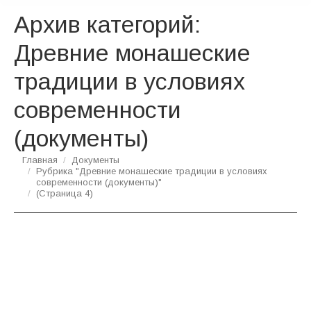
Архив категорий:
Древние монашеские
традиции в условиях
современности
(документы)
Вы здесь:
Главная
Документы
Рубрика "Древние монашеские традиции в условиях
современности (документы)"
(Страница 4)
Основные препятствия для изучения и
усвоения святоотеческого наследия в