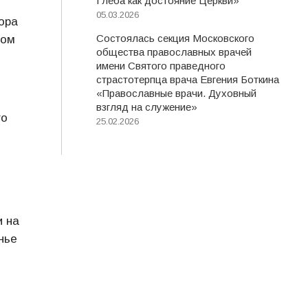
Глеба как достояние Церкви»
05.03.2026
ора
Состоялась секция Московского
ном
общества православных врачей
имени Святого праведного
страстотерпца врача Евгения Боткина
«Православные врачи. Духовный
взгляд на служение»
го
25.02.2026
и на
нье