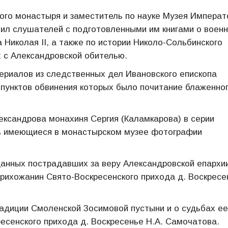
ого монастыря и заместитель по науке Музея Императ
комил слушателей с подготовленными им книгами о воен
Николая II, а также по истории Николо-Сольбинского
х с Александровской обителью.
ериалов из следственных дел Ивановского епископа
з пунктов обвинения которых было почитание блаженно
ександрова монахиня Сергия (Каламкарова) в серии
ь имеющиеся в монастырском музее фотографии
анных пострадавших за веру Александровской епархи
прихожанин Свято-Воскресенского прихода д. Воскресе
адиции Смоленской Зосимовой пустыни и о судьбах ее
есенского прихода д. Воскресенье Н.А. Самочатова.