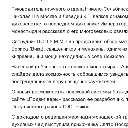
Руководитель научного отдела Николо-Сольбинск
Николая II в Москве и Ливадии К.Г. Капков озна
духовенстве, о последнем духовнике Императора 
монастыря и рассказал о его многовековых связя
Сотрудник ПСТГУ М.М. Гар представил обзор мат
Бориса (Вика), священников и монахинь, одним и
Киприана, чьи мощи находились в селе Лежнево.
Насельница Успенского женского монастыря г. Ал
слайдов дала возможность собравшимся увидет
пострадавших за веру священнослужителей.
О новых возможностях поисковой системы базы д
сайте «Подвиг веры» рассказал ее разработчик, 
Петушинского района С.Ю. Рыков.
С докладом о рецепции мирянами монашеской тр
духовных чад выступила прихожанка Свято-Воскр