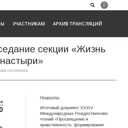
Search:
Вконтакте
НЫ
УЧАСТНИКАМ
АРХИВ ТРАНСЛЯЦИЙ
седание секции «Жизнь
онастыри»
рова состоялось…
Новости
ОЯ
Итоговый документ XXХIV
0
Международных Рождественских
чтений «Просвещение и
нравственность: формирование
и