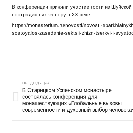
В конференции приняли участие гости из Шуйской
пострадавших за веру в XX веке.
https://monasterium.ru/novosti/novosti-eparkhialn
sostoyalos-zasedanie-sektsii-zhizn-tserkvi-i-svyat
Навигация
ПРЕДЫДУЩАЯ
по
В Старицком Успенском монастыре
состоялась конференция для
записям
Предыдущая
монашествующих «Глобальные вызовы
запись:
современности и духовный выбор человека