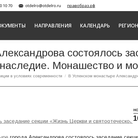
0 10 70
otdelro@otdelro.ru
правобраз.рф
ОКУМЕНТЫ
НАПРАВЛЕНИЯ
КАЛЕНДАРЬ
РЕГИО
Александрова состоялось за
 наследие. Монашество и м
иции в условиях современности
В Успенском монастыре Александ
Н
1
 заседание секции «Жизнь Церкви и святоотеческое
ыре
города Александрова состоялось заседание секци