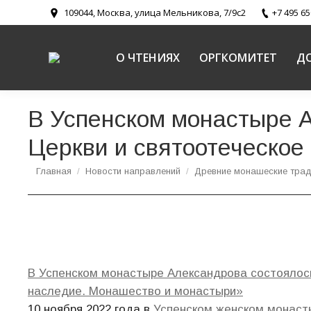
109044, Москва, улица Мельникова, 7/9с2
+7 495 65
О ЧТЕНИЯХ
ОРГКОМИТЕТ
Д
В Успенском монастыре 
Церкви и святоотеческое
Вы здесь:
Главная
Новости направлений
Древние монашеские трад
В Успенском монастыре Александрова состоялось
наследие. Монашество и монастыри»
10 ноября 2022 года в
Успенском женском монаст