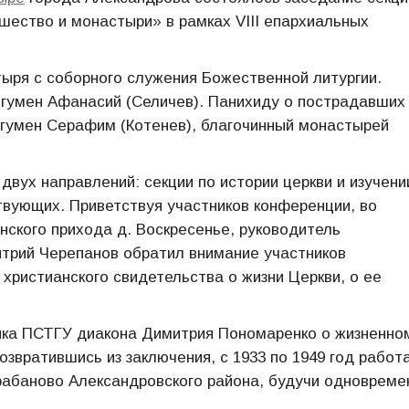
шество и монастыри» в рамках VIII епархиальных
ыря с соборного служения Божественной литургии.
игумен Афанасий (Селичев). Панихиду о пострадавших
 игумен Серафим (Котенев), благочинный монастырей
двух направлений: секции по истории церкви и изучени
твующих. Приветствуя участников конференции, во
нского прихода д. Воскресенье, руководитель
трий Черепанов обратил внимание участников
 христианского свидетельства о жизни Церкви, о ее
ника ПСТГУ диакона Димитрия Пономаренко о жизненно
озвратившись из заключения, с 1933 по 1949 год работ
рабаново Александровского района, будучи одновреме