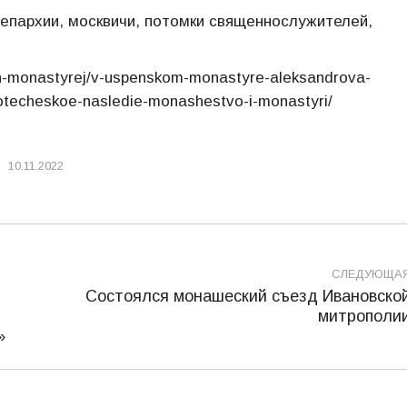
 епархии, москвичи, потомки священнослужителей,
ykh-monastyrej/v-uspenskom-monastyre-aleksandrova-
ootecheskoe-nasledie-monashestvo-i-monastyri/
10.11.2022
СЛЕДУЮЩА
Состоялся монашеский съезд Ивановско
Следующая
митрополи
запись:
»