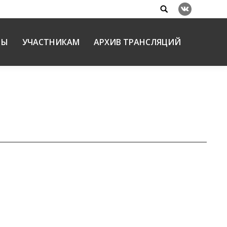
Search:
Вконтакте
НЫ
УЧАСТНИКАМ
АРХИВ ТРАНСЛЯЦИЙ
собрали представителей духовенства,
авителей молодежных организаций, средств