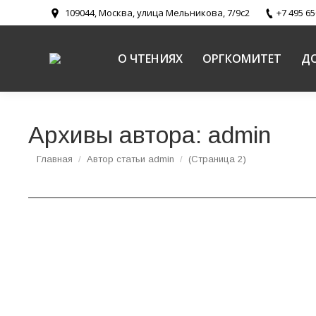
109044, Москва, улица Мельникова, 7/9с2
+7 495 65
О ЧТЕНИЯХ
ОРГКОМИТЕТ
Д
Архивы автора:
admin
Вы здесь:
Главная
Автор статьи admin
(Страница 2)
Итоговый документ XX Всекубанских духов
Документы
,
Документы регионального этапа
,
Кубанская мит
ХХ юбилейные Всекубанские Духовно-образов
органов исполнительной и законодательной вл