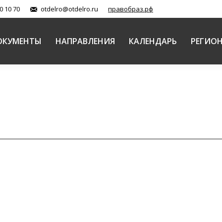
0 10 70
otdelro@otdelro.ru
правобраз.рф
ОКУМЕНТЫ
НАПРАВЛЕНИЯ
КАЛЕНДАРЬ
РЕГИО
но-образовательных Кирилло-Мефодиевских чтений
рополия
Автор:
admin
06.10.2014
ательные Кирилло-Мефодиевские чтения традиционно 
асти, образования деятелей науки и культуры, предст