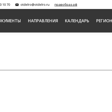
0 10 70
otdelro@otdelro.ru
правобраз.рф
ОКУМЕНТЫ
НАПРАВЛЕНИЯ
КАЛЕНДАРЬ
РЕГИО
емонию открытия XXII Международных Рождественс
левском дворце в Москве состоялось торжественное о