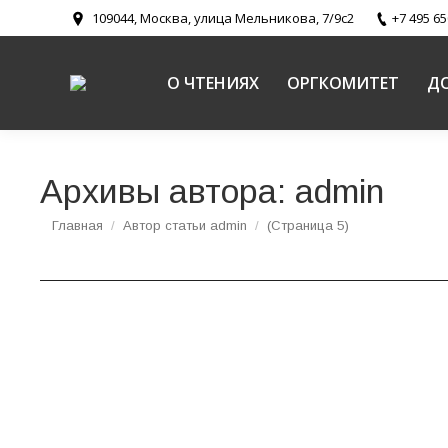
109044, Москва, улица Мельникова, 7/9с2
+7 495 65
О ЧТЕНИЯХ
ОРГКОМИТЕТ
Д
Архивы автора:
admin
Вы здесь:
Главная
Автор статьи admin
(Страница 5)
Святейший Патриарх Кирилл возглавил цер
Новости
,
Открытие
Автор:
admin
27.01.2014
27 января 2014 года в Государственном Крем