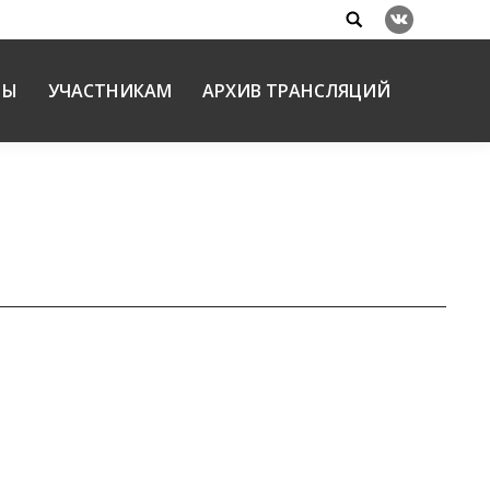
Search:
Вконтакте
НЫ
УЧАСТНИКАМ
АРХИВ ТРАНСЛЯЦИЙ
ких чтений
ткрытие XXII Международных Рождественских